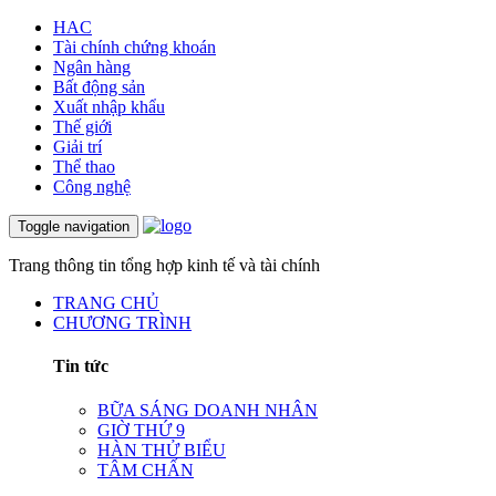
HAC
Tài chính chứng khoán
Ngân hàng
Bất động sản
Xuất nhập khẩu
Thế giới
Giải trí
Thể thao
Công nghệ
Toggle navigation
Trang thông tin tổng hợp kinh tế và tài chính
TRANG CHỦ
CHƯƠNG TRÌNH
Tin tức
BỮA SÁNG DOANH NHÂN
GIỜ THỨ 9
HÀN THỬ BIỂU
TÂM CHẤN