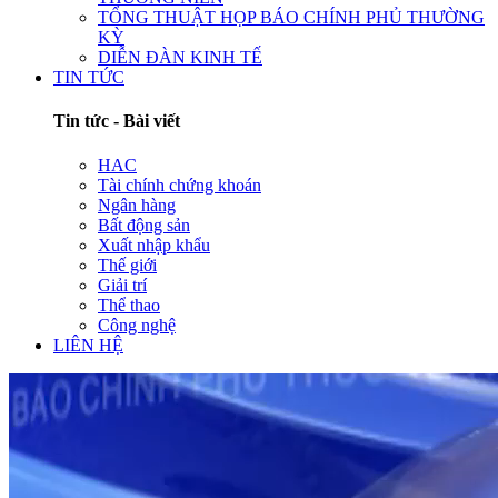
TỔNG THUẬT HỌP BÁO CHÍNH PHỦ THƯỜNG
KỲ
DIỄN ĐÀN KINH TẾ
TIN TỨC
Tin tức - Bài viết
HAC
Tài chính chứng khoán
Ngân hàng
Bất động sản
Xuất nhập khẩu
Thế giới
Giải trí
Thể thao
Công nghệ
LIÊN HỆ