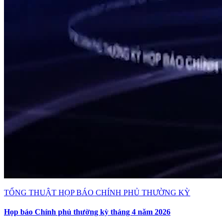
TỔNG THUẬT HỌP BÁO CHÍNH PHỦ THƯỜNG KỲ
Họp báo Chính phủ thường kỳ tháng 4 năm 2026