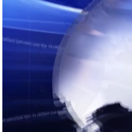
TỔNG THUẬT HỌP BÁO CHÍNH PHỦ THƯỜNG KỲ
Họp báo Chính phủ thường kỳ tháng 7/2025
Nguồn: SCTV8 - VITV