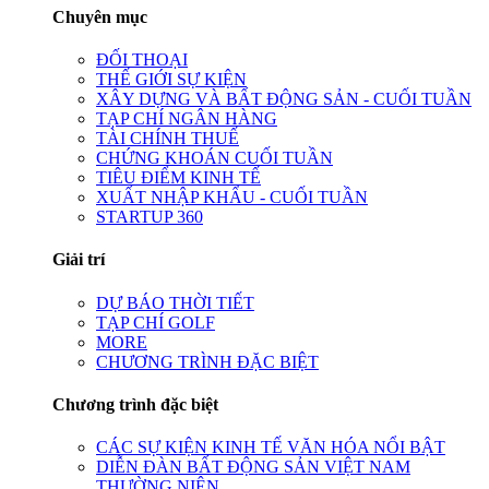
Chuyên mục
ĐỐI THOẠI
THẾ GIỚI SỰ KIỆN
XÂY DỰNG VÀ BẤT ĐỘNG SẢN - CUỐI TUẦN
TẠP CHÍ NGÂN HÀNG
TÀI CHÍNH THUẾ
CHỨNG KHOÁN CUỐI TUẦN
TIÊU ĐIỂM KINH TẾ
XUẤT NHẬP KHẨU - CUỐI TUẦN
STARTUP 360
Giải trí
DỰ BÁO THỜI TIẾT
TẠP CHÍ GOLF
MORE
CHƯƠNG TRÌNH ĐẶC BIỆT
Chương trình đặc biệt
CÁC SỰ KIỆN KINH TẾ VĂN HÓA NỔI BẬT
DIỄN ĐÀN BẤT ĐỘNG SẢN VIỆT NAM
THƯỜNG NIÊN