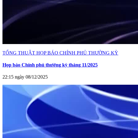
TỔNG THUẬT HỌP BÁO CHÍNH PHỦ THƯỜNG KỲ
Họp báo Chính phủ thường kỳ tháng 11/2025
22:15 ngày 08/12/2025