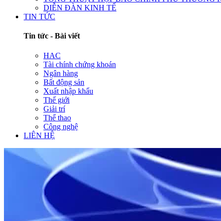
DIỄN ĐÀN KINH TẾ
TIN TỨC
Tin tức - Bài viết
HAC
Tài chính chứng khoán
Ngân hàng
Bất động sản
Xuất nhập khẩu
Thế giới
Giải trí
Thể thao
Công nghệ
LIÊN HỆ