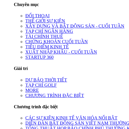
Chuyên mục
ĐỐI THOẠI
THẾ GIỚI SỰ KIỆN
XÂY DỰNG VÀ BẤT ĐỘNG SẢN - CUỐI TUẦN
TẠP CHÍ NGÂN HÀNG
TÀI CHÍNH THUẾ
CHỨNG KHOÁN CUỐI TUẦN
TIÊU ĐIỂM KINH TẾ
XUẤT NHẬP KHẨU - CUỐI TUẦN
STARTUP 360
Giải trí
DỰ BÁO THỜI TIẾT
TẠP CHÍ GOLF
MORE
CHƯƠNG TRÌNH ĐẶC BIỆT
Chương trình đặc biệt
CÁC SỰ KIỆN KINH TẾ VĂN HÓA NỔI BẬT
DIỄN ĐÀN BẤT ĐỘNG SẢN VIỆT NAM THƯỜNG
TỔNG THUẬT HỌP BÁO CHÍNH PHỦ THƯỜNG 