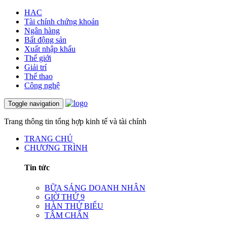
HAC
Tài chính chứng khoán
Ngân hàng
Bất động sản
Xuất nhập khẩu
Thế giới
Giải trí
Thể thao
Công nghệ
Toggle navigation
Trang thông tin tổng hợp kinh tế và tài chính
TRANG CHỦ
CHƯƠNG TRÌNH
Tin tức
BỮA SÁNG DOANH NHÂN
GIỜ THỨ 9
HÀN THỬ BIỂU
TÂM CHẤN