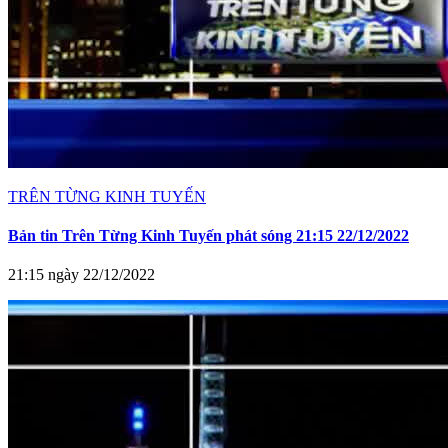
TRÊN TỪNG KINH TUYẾN
Bản tin Trên Từng Kinh Tuyến phát sóng 21:15 22/12/2022
21:15 ngày 22/12/2022