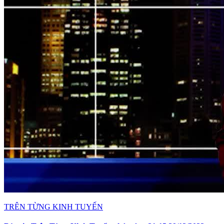
TRÊN TỪNG KINH TUYẾN