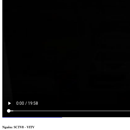
TRÊN TỪNG KINH TUYẾN
Nguồn: SCTV8 - VITV