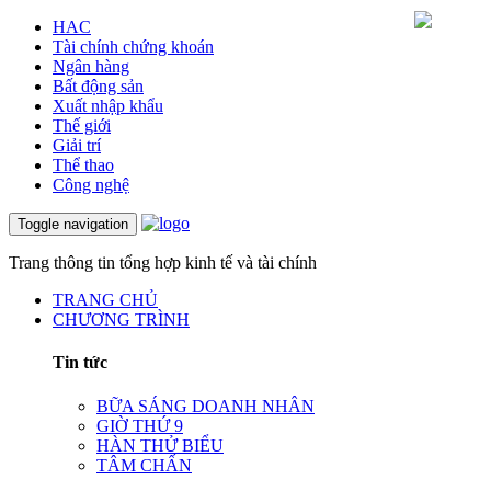
HAC
Tài chính chứng khoán
Ngân hàng
Bất động sản
Xuất nhập khẩu
Thế giới
Giải trí
Thể thao
Công nghệ
Toggle navigation
Trang thông tin tổng hợp kinh tế và tài chính
TRANG CHỦ
CHƯƠNG TRÌNH
Tin tức
BỮA SÁNG DOANH NHÂN
GIỜ THỨ 9
HÀN THỬ BIỂU
TÂM CHẤN