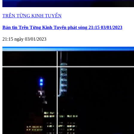
TRÊN TỪNG KINH TUYẾN
Bản tin Trên Từng Kinh Tuyến phát sóng 21:15 03/01/2023
21:15 ngày 03/01/2023