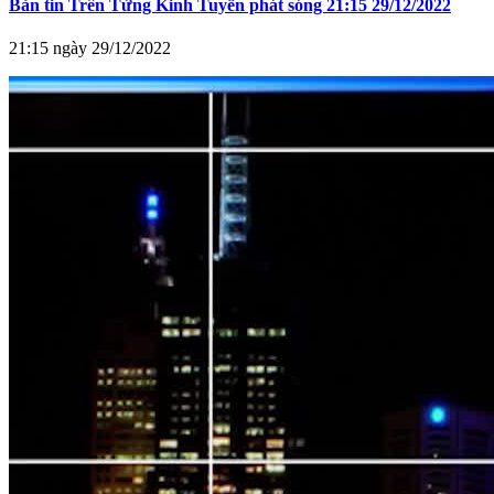
Bản tin Trên Từng Kinh Tuyến phát sóng 21:15 29/12/2022
21:15 ngày 29/12/2022