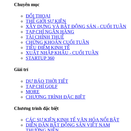
Chuyên mục
ĐỐI THOẠI
THẾ GIỚI SỰ KIỆN
XÂY DỰNG VÀ BẤT ĐỘNG SẢN - CUỐI TUẦN
TẠP CHÍ NGÂN HÀNG
TÀI CHÍNH THUẾ
CHỨNG KHOÁN CUỐI TUẦN
TIÊU ĐIỂM KINH TẾ
XUẤT NHẬP KHẨU - CUỐI TUẦN
STARTUP 360
Giải trí
DỰ BÁO THỜI TIẾT
TẠP CHÍ GOLF
MORE
CHƯƠNG TRÌNH ĐẶC BIỆT
Chương trình đặc biệt
CÁC SỰ KIỆN KINH TẾ VĂN HÓA NỔI BẬT
DIỄN ĐÀN BẤT ĐỘNG SẢN VIỆT NAM
THƯỜNG NIÊN