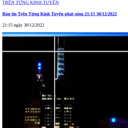
TRÊN TỪNG KINH TUYẾN
Bản tin Trên Từng Kinh Tuyến phát sóng 21:15 30/12/2022
21:15 ngày 30/12/2022