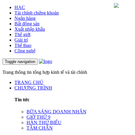
HAC
Tài chính chứng khoán
Ngân hàng
Bất động sản
Xuất nhập khẩu
Thế giới
Giải trí
Thể thao
Công nghệ
Toggle navigation
Trang thông tin tổng hợp kinh tế và tài chính
TRANG CHỦ
CHƯƠNG TRÌNH
Tin tức
BỮA SÁNG DOANH NHÂN
GIỜ THỨ 9
HÀN THỬ BIỂU
TÂM CHẤN