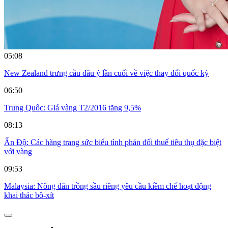
05:08
New Zealand trưng cầu dâu ý lần cuối về việc thay đổi quốc kỳ
06:50
Trung Quốc: Giá vàng T2/2016 tăng 9,5%
08:13
Ấn Độ: Các hãng trang sức biểu tình phản đối thuế tiêu thụ đặc biệt
với vàng
09:53
Malaysia: Nông dân trồng sầu riêng yêu cầu kiềm chế hoạt động
khai thác bô-xít