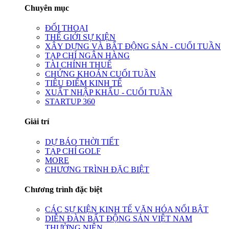
Chuyên mục
ĐỐI THOẠI
THẾ GIỚI SỰ KIỆN
XÂY DỰNG VÀ BẤT ĐỘNG SẢN - CUỐI TUẦN
TẠP CHÍ NGÂN HÀNG
TÀI CHÍNH THUẾ
CHỨNG KHOÁN CUỐI TUẦN
TIÊU ĐIỂM KINH TẾ
XUẤT NHẬP KHẨU - CUỐI TUẦN
STARTUP 360
Giải trí
DỰ BÁO THỜI TIẾT
TẠP CHÍ GOLF
MORE
CHƯƠNG TRÌNH ĐẶC BIỆT
Chương trình đặc biệt
CÁC SỰ KIỆN KINH TẾ VĂN HÓA NỔI BẬT
DIỄN ĐÀN BẤT ĐỘNG SẢN VIỆT NAM
THƯỜNG NIÊN