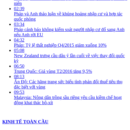
niên
02:39
Pháp và Anh thảo luận về khủng hoảng nhập cư và hợp tác
quốc phòng
03:34
Pháp cảnh báo không kiểm soát người nhập cư đổ sang Anh
nếu Anh rời EU
04:32
Pháp: Tỷ lệ thất nghiệp Q4/2015 giảm xuống 10%
05:08
New Zealand trưng cầu dâu ý lần cuối về việc thay đổi quốc
kỳ
06:50
Trung Quốc: Giá vàng T2/2016 tăng 9,5%
08:13
Ấn Độ: Các hãng trang sức biểu tình phản đối thuế tiêu thụ
đặc biệt với vàng
09:53
Malaysia: Nông dân trồng sầu riêng yêu cầu kiềm chế hoạt
động khai thác bô-xít
KINH TẾ TOÀN CẦU