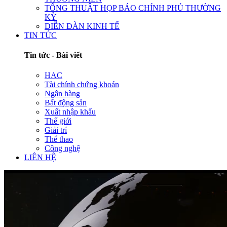
TỔNG THUẬT HỌP BÁO CHÍNH PHỦ THƯỜNG
KỲ
DIỄN ĐÀN KINH TẾ
TIN TỨC
Tin tức - Bài viết
HAC
Tài chính chứng khoán
Ngân hàng
Bất động sản
Xuất nhập khẩu
Thế giới
Giải trí
Thể thao
Công nghệ
LIÊN HỆ