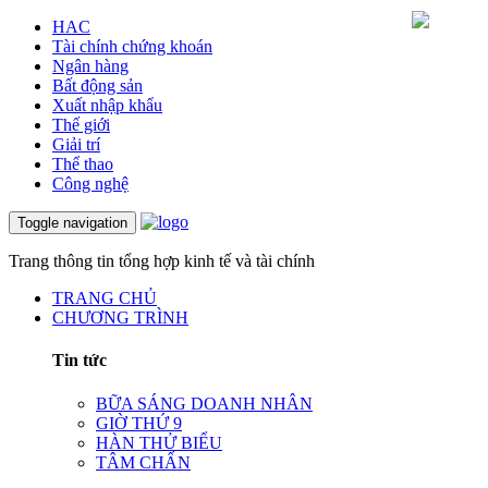
HAC
Tài chính chứng khoán
Ngân hàng
Bất động sản
Xuất nhập khẩu
Thế giới
Giải trí
Thể thao
Công nghệ
Toggle navigation
Trang thông tin tổng hợp kinh tế và tài chính
TRANG CHỦ
CHƯƠNG TRÌNH
Tin tức
BỮA SÁNG DOANH NHÂN
GIỜ THỨ 9
HÀN THỬ BIỂU
TÂM CHẤN