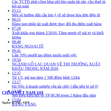
Các TCTD phải công khai phí bảo quản tài sản, cho thuê tủ,
két an toàn
05:12
Một số hướng dẫn cần lưu ý về sử dụng hóa đơn điện tử
06:21
Hàng tạm nhập tái xuất được thay đổi địa điểm xuất hàng
07:29
Xuất khẩu gạo tháng 2/2016: Tăng mạnh về giá trị và khối
lượng
08:48
BẢNG NGOẠI TỆ
09:41
Gần 70% người lao động muốn nghỉ việc
10:54
NGÀNH GỖ LẠC QUAN VỀ THỊ TRƯỜNG XUẤT
KHẨU TRONG NĂM 2016
12:37
Từ 1/3, giá gas tăng 1 500 đồng bình 12/kg
13:17
Hà Nội: 4 doanh nghiệp vận tải chây ì đầu tiên bị xử lý
14:18
CHÀO VIỆT NAM 11H
900 triệu kiều hối về TP HCM trong 2 tháng đầu năm
15:04
Nguồn: SCTV8 - VITV
BẢNG VÀNG