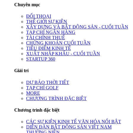
Chuyên mục
ĐỐI THOẠI
THẾ GIỚI SỰ KIỆN
XÂY DỰNG VÀ BẤT ĐỘNG SẢN - CUỐI TUẦN
TẠP CHÍ NGÂN HÀNG
TÀI CHÍNH THUẾ
CHỨNG KHOÁN CUỐI TUẦN
TIÊU ĐIỂM KINH TẾ
XUẤT NHẬP KHẨU - CUỐI TUẦN
STARTUP 360
Giải trí
DỰ BÁO THỜI TIẾT
TẠP CHÍ GOLF
MORE
CHƯƠNG TRÌNH ĐẶC BIỆT
Chương trình đặc biệt
CÁC SỰ KIỆN KINH TẾ VĂN HÓA NỔI BẬT
DIỄN ĐÀN BẤT ĐỘNG SẢN VIỆT NAM
THƯỜNG NIÊN