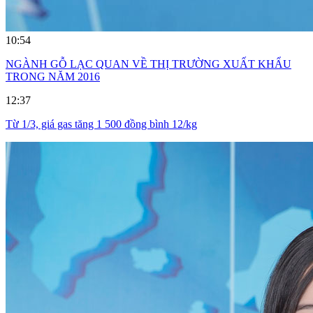
10:54
NGÀNH GỖ LẠC QUAN VỀ THỊ TRƯỜNG XUẤT KHẨU
TRONG NĂM 2016
12:37
Từ 1/3, giá gas tăng 1 500 đồng bình 12/kg