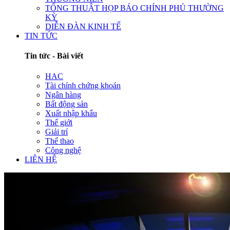
TỔNG THUẬT HỌP BÁO CHÍNH PHỦ THƯỜNG
KỲ
DIỄN ĐÀN KINH TẾ
TIN TỨC
Tin tức - Bài viết
HAC
Tài chính chứng khoán
Ngân hàng
Bất động sản
Xuất nhập khẩu
Thế giới
Giải trí
Thể thao
Công nghệ
LIÊN HỆ