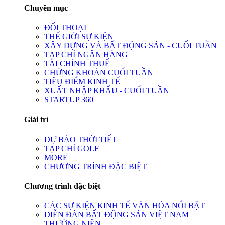
Chuyên mục
ĐỐI THOẠI
THẾ GIỚI SỰ KIỆN
XÂY DỰNG VÀ BẤT ĐỘNG SẢN - CUỐI TUẦN
TẠP CHÍ NGÂN HÀNG
TÀI CHÍNH THUẾ
CHỨNG KHOÁN CUỐI TUẦN
TIÊU ĐIỂM KINH TẾ
XUẤT NHẬP KHẨU - CUỐI TUẦN
STARTUP 360
Giải trí
DỰ BÁO THỜI TIẾT
TẠP CHÍ GOLF
MORE
CHƯƠNG TRÌNH ĐẶC BIỆT
Chương trình đặc biệt
CÁC SỰ KIỆN KINH TẾ VĂN HÓA NỔI BẬT
DIỄN ĐÀN BẤT ĐỘNG SẢN VIỆT NAM
THƯỜNG NIÊN