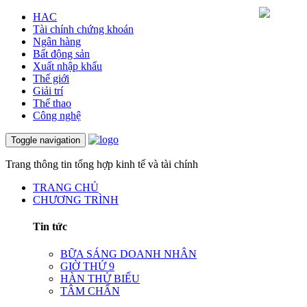
HAC
Tài chính chứng khoán
Ngân hàng
Bất động sản
Xuất nhập khẩu
Thế giới
Giải trí
Thể thao
Công nghệ
Toggle navigation
Trang thông tin tổng hợp kinh tế và tài chính
TRANG CHỦ
CHƯƠNG TRÌNH
Tin tức
BỮA SÁNG DOANH NHÂN
GIỜ THỨ 9
HÀN THỬ BIỂU
TÂM CHẤN