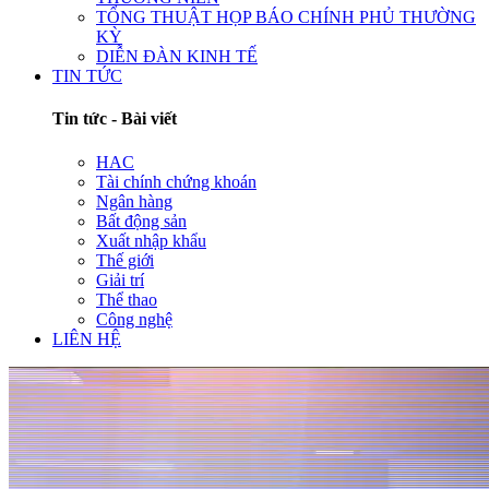
TỔNG THUẬT HỌP BÁO CHÍNH PHỦ THƯỜNG
KỲ
DIỄN ĐÀN KINH TẾ
TIN TỨC
Tin tức - Bài viết
HAC
Tài chính chứng khoán
Ngân hàng
Bất động sản
Xuất nhập khẩu
Thế giới
Giải trí
Thể thao
Công nghệ
LIÊN HỆ