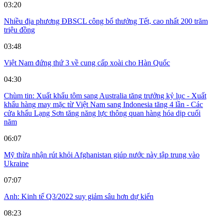
03:20
Nhiều địa phương ĐBSCL công bố thưởng Tết, cao nhất 200 trăm
triệu đồng
03:48
Việt Nam đứng thứ 3 về cung cấp xoài cho Hàn Quốc
04:30
Chùm tin: Xuất khẩu tôm sang Australia tăng trưởng kỷ lục - Xuất
khẩu hàng may mặc từ Việt Nam sang Indonesia tăng 4 lần - Các
cửa khẩu Lạng Sơn tăng năng lực thông quan hàng hóa dịp cuối
năm
06:07
Mỹ thừa nhận rút khỏi Afghanistan giúp nước này tập trung vào
Ukraine
07:07
Anh: Kinh tế Q3/2022 suy giảm sâu hơn dự kiến
08:23