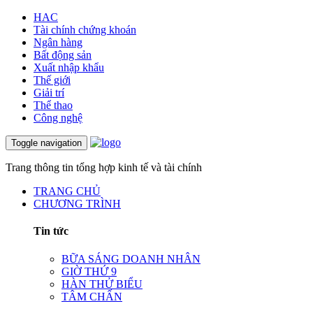
HAC
Tài chính chứng khoán
Ngân hàng
Bất động sản
Xuất nhập khẩu
Thế giới
Giải trí
Thể thao
Công nghệ
Toggle navigation
Trang thông tin tổng hợp kinh tế và tài chính
TRANG CHỦ
CHƯƠNG TRÌNH
Tin tức
BỮA SÁNG DOANH NHÂN
GIỜ THỨ 9
HÀN THỬ BIỂU
TÂM CHẤN