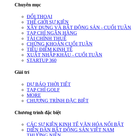
Chuyên mục
ĐỐI THOẠI
THẾ GIỚI SỰ KIỆN
XÂY DỰNG VÀ BẤT ĐỘNG SẢN - CUỐI TUẦN
TẠP CHÍ NGÂN HÀNG
TÀI CHÍNH THUẾ
CHỨNG KHOÁN CUỐI TUẦN
TIÊU ĐIỂM KINH TẾ
XUẤT NHẬP KHẨU - CUỐI TUẦN
STARTUP 360
Giải trí
DỰ BÁO THỜI TIẾT
TẠP CHÍ GOLF
MORE
CHƯƠNG TRÌNH ĐẶC BIỆT
Chương trình đặc biệt
CÁC SỰ KIỆN KINH TẾ VĂN HÓA NỔI BẬT
DIỄN ĐÀN BẤT ĐỘNG SẢN VIỆT NAM
THƯỜNG NIÊN