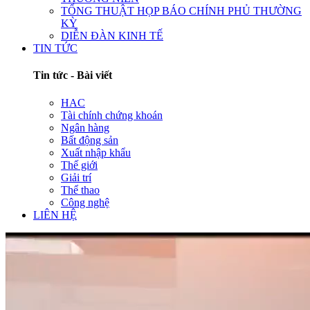
TỔNG THUẬT HỌP BÁO CHÍNH PHỦ THƯỜNG
KỲ
DIỄN ĐÀN KINH TẾ
TIN TỨC
Tin tức - Bài viết
HAC
Tài chính chứng khoán
Ngân hàng
Bất động sản
Xuất nhập khẩu
Thế giới
Giải trí
Thể thao
Công nghệ
LIÊN HỆ