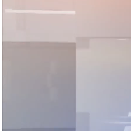
NỘI DUNG CHI TIẾT
00:19
Việt Nam có tỷ lệ tiêm vaccine phòng COVID-19 cao trên thế
giới
00:49
Sẵn sàng thông xe một số đoạn cao tốc Bắc - Nam