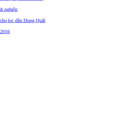
nh nghiệp
ó cho lọc dầu Dung Quất
/2016