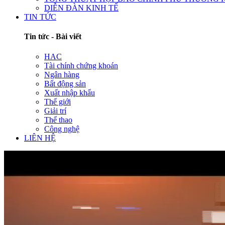
DIỄN ĐÀN KINH TẾ
TIN TỨC
Tin tức - Bài viết
HAC
Tài chính chứng khoán
Ngân hàng
Bất động sản
Xuất nhập khẩu
Thế giới
Giải trí
Thể thao
Công nghệ
LIÊN HỆ