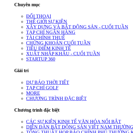
Chuyên mục
ĐỐI THOẠI
THẾ GIỚI SỰ KIỆN
XÂY DỰNG VÀ BẤT ĐỘNG SẢN - CUỐI TUẦN
TẠP CHÍ NGÂN HÀNG
TÀI CHÍNH THUẾ
CHỨNG KHOÁN CUỐI TUẦN
TIÊU ĐIỂM KINH TẾ
XUẤT NHẬP KHẨU - CUỐI TUẦN
STARTUP 360
Giải trí
DỰ BÁO THỜI TIẾT
TẠP CHÍ GOLF
MORE
CHƯƠNG TRÌNH ĐẶC BIỆT
Chương trình đặc biệt
CÁC SỰ KIỆN KINH TẾ VĂN HÓA NỔI BẬT
DIỄN ĐÀN BẤT ĐỘNG SẢN VIỆT NAM THƯỜNG
TỔNG THUẬT HỌP BÁO CHÍNH PHỦ THƯỜNG 