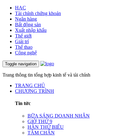
HAC
Tài chính chứng khoán
Ngân hàng
Bất động sản
Xuất nhập khẩu
Thế giới
Giải trí
Thể thao
Công nghệ
Toggle navigation
Trang thông tin tổng hợp kinh tế và tài chính
TRANG CHỦ
CHƯƠNG TRÌNH
Tin tức
BỮA SÁNG DOANH NHÂN
GIỜ THỨ 9
HÀN THỬ BIỂU
TÂM CHẤN