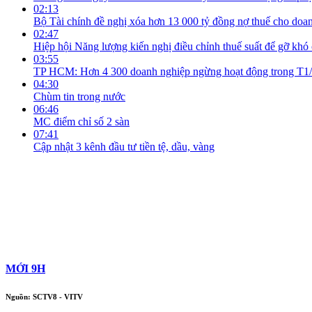
02:13
Bộ Tài chính đề nghị xóa hơn 13 000 tỷ đồng nợ thuế cho doa
02:47
Hiệp hội Năng lượng kiến nghị điều chỉnh thuế suất để gỡ kh
03:55
TP HCM: Hơn 4 300 doanh nghiệp ngừng hoạt động trong T1
04:30
Chùm tin trong nước
06:46
MC điểm chỉ số 2 sàn
07:41
Cập nhật 3 kênh đầu tư tiền tệ, dầu, vàng
MỚI 9H
Nguồn: SCTV8 - VITV