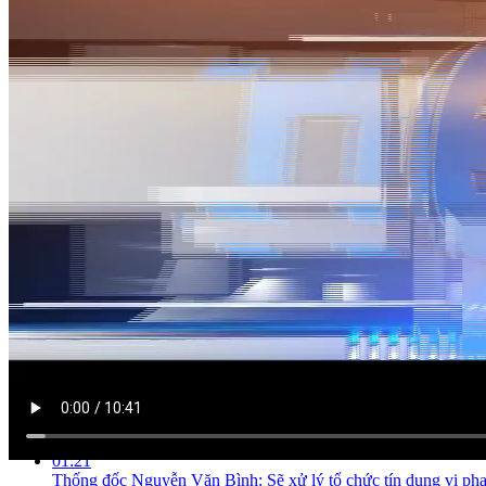
NỘI DUNG CHI TIẾT
00:15
NHNN ban hành Chỉ thị số 01 về chính sách tiền tệ năm 2016
01:21
Thống đốc Nguyễn Văn Bình: Sẽ xử lý tổ chức tín dụng vi phạm