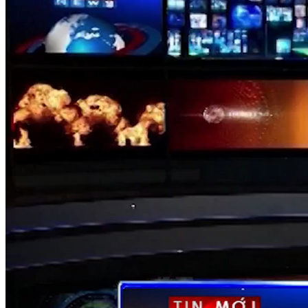
NỘI DUNG CHI TIẾT
00:00
Cập nhật nợ xấu của các TCTD
01:06
Bộ KH&ĐT: 'Việt Nam là điểm đến hấp dẫn cho nhà đầu tư
nước ngoài'