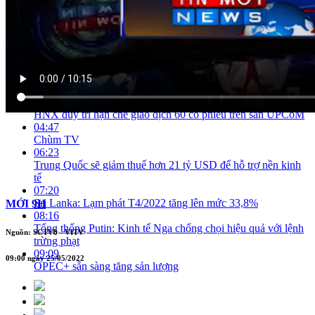
02:01
Tăng xử lý hình sự việc trốn thuế trong kinh doanh, chuyển
nhượng BĐS
02:49
Tiền chậm nộp của 2 công ty trúng đấu giá đất Thủ Thiêm
hơn 150 tỷ
03:33
TP HCM đề nghị tháo gỡ 5 vướng mắc gói hỗ trợ thuê nhà
04:13
HNX duy trì hạn chế giao dịch 60 cổ phiếu trên sàn UPCoM
04:47
Chùm TV
06:23
Trung Quốc sẽ giảm thuế hơn 21 tỷ USD để hỗ trợ nền kinh
tế
07:20
Sri Lanka: Lạm phát T4/2022 tăng lên mức 33,8%
MỚI 9H
08:16
Tổng thống Putin: Kinh tế Nga chống chọi hiệu quả với lệnh
Nguồn: SCTV8 - VITV
trừng phạt
09:09
09:00 ngày 25/05/2022
OPEC+ sẵn sàng tăng sản lượng