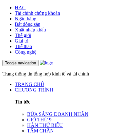
HAC
Tài chính chứng khoán
Ngân hàng
Bất động sản
Xuất nhập khẩu
Thế giới
Giải trí
Thể thao
Công nghệ
Toggle navigation
Trang thông tin tổng hợp kinh tế và tài chính
TRANG CHỦ
CHƯƠNG TRÌNH
Tin tức
BỮA SÁNG DOANH NHÂN
GIỜ THỨ 9
HÀN THỬ BIỂU
TÂM CHẤN