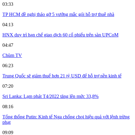
03:33
TP HCM đề nghị tháo gỡ 5 vướng mắc gói hỗ trợ thuê nhà
04:13
HNX duy trì hạn chế giao dịch 60 cổ phiếu trên sàn UPCoM
04:47
Chùm TV
06:23
Trung Quốc sẽ giảm thuế hơn 21 tỷ USD để hỗ trợ nền kinh tế
07:20
Sri Lanka: Lạm phát T4/2022 tăng lên mức 33,8%
08:16
Tổng thống Putin: Kinh tế Nga chống chọi hiệu quả với lệnh trừng
phạt
09:09