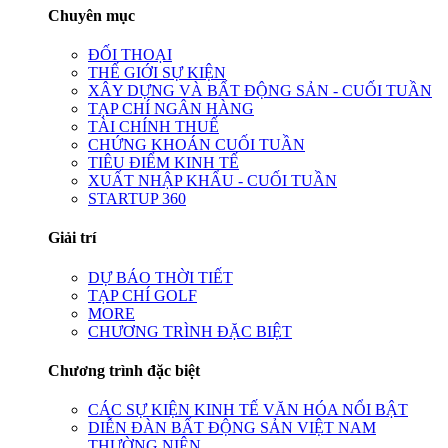
Chuyên mục
ĐỐI THOẠI
THẾ GIỚI SỰ KIỆN
XÂY DỰNG VÀ BẤT ĐỘNG SẢN - CUỐI TUẦN
TẠP CHÍ NGÂN HÀNG
TÀI CHÍNH THUẾ
CHỨNG KHOÁN CUỐI TUẦN
TIÊU ĐIỂM KINH TẾ
XUẤT NHẬP KHẨU - CUỐI TUẦN
STARTUP 360
Giải trí
DỰ BÁO THỜI TIẾT
TẠP CHÍ GOLF
MORE
CHƯƠNG TRÌNH ĐẶC BIỆT
Chương trình đặc biệt
CÁC SỰ KIỆN KINH TẾ VĂN HÓA NỔI BẬT
DIỄN ĐÀN BẤT ĐỘNG SẢN VIỆT NAM
THƯỜNG NIÊN