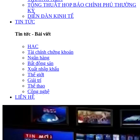
TỔNG THUẬT HỌP BÁO CHÍNH PHỦ THƯỜNG
KỲ
DIỄN ĐÀN KINH TẾ
TIN TỨC
Tin tức - Bài viết
HAC
Tài chính chứng khoán
Ngân hàng
Bất động sản
Xuất nhập khẩu
Thế giới
Giải trí
Thể thao
Công nghệ
LIÊN HỆ