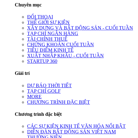
Chuyên mục
ĐỐI THOẠI
THẾ GIỚI SỰ KIỆN
XÂY DỰNG VÀ BẤT ĐỘNG SẢN - CUỐI TUẦN
TẠP CHÍ NGÂN HÀNG
TÀI CHÍNH THUẾ
CHỨNG KHOÁN CUỐI TUẦN
TIÊU ĐIỂM KINH TẾ
XUẤT NHẬP KHẨU - CUỐI TUẦN
STARTUP 360
Giải trí
DỰ BÁO THỜI TIẾT
TẠP CHÍ GOLF
MORE
CHƯƠNG TRÌNH ĐẶC BIỆT
Chương trình đặc biệt
CÁC SỰ KIỆN KINH TẾ VĂN HÓA NỔI BẬT
DIỄN ĐÀN BẤT ĐỘNG SẢN VIỆT NAM
THƯỜNG NIÊN