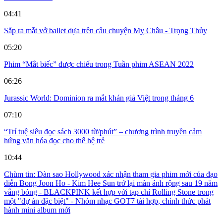
04:41
Sắp ra mắt vở ballet dựa trên câu chuyện Mỵ Châu - Trọng Thủy
05:20
Phim “Mắt biếc” được chiếu trong Tuần phim ASEAN 2022
06:26
Jurassic World: Dominion ra mắt khán giả Việt trong tháng 6
07:10
“Trí tuệ siêu đọc sách 3000 từ/phút” – chương trình truyền cảm
hứng văn hóa đọc cho thế hệ trẻ
10:44
Chùm tin: Dàn sao Hollywood xác nhận tham gia phim mới của đạo
diễn Bong Joon Ho - Kim Hee Sun trở lại màn ảnh rộng sau 19 năm
vắng bóng - BLACKPINK kết hợp với tạp chí Rolling Stone trong
một "dự án đặc biệt" - Nhóm nhạc GOT7 tái hợp, chính thức phát
hành mini album mới