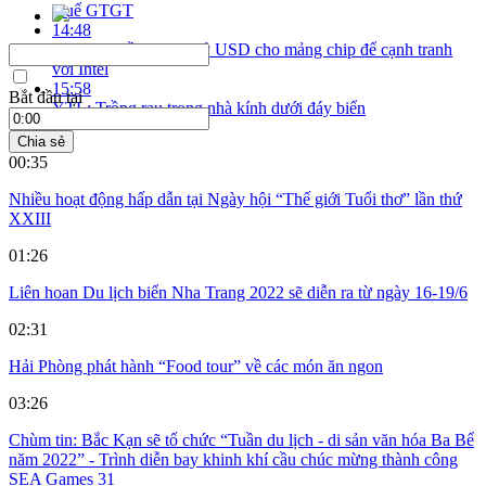
thuế GTGT
14:48
Samsung đầu tư 360 tỷ USD cho mảng chip để cạnh tranh
với Intel
15:58
Bắt đầu tại
YTL: Trồng rau trong nhà kính dưới đáy biển
Chia sẻ
00:35
Nhiều hoạt động hấp dẫn tại Ngày hội “Thế giới Tuổi thơ” lần thứ
XXIII
01:26
Liên hoan Du lịch biển Nha Trang 2022 sẽ diễn ra từ ngày 16-19/6
02:31
Hải Phòng phát hành “Food tour” về các món ăn ngon
03:26
Chùm tin: Bắc Kạn sẽ tổ chức “Tuần du lịch - di sản văn hóa Ba Bể
năm 2022” - Trình diễn bay khinh khí cầu chúc mừng thành công
SEA Games 31