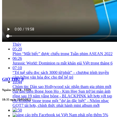
16-19/6
02:31
Hải Phòng phát hành “Food tour” về các món ăn ngon
03:26
Chùm tin: Bắc Kạn sẽ tổ chức “Tuần du lịch - di sản văn hóa
Ba Bể năm 2022” - Trình diễn bay khinh khí cầu chúc mừng
thành công SEA Games 31
04:41
Sắp ra mắt vở ballet dựa trên câu chuyện Mỵ Châu - Trọng
Thủy
05:20
Phim “Mắt biếc” được chiếu trong Tuần phim ASEAN 2022
06:26
Jurassic World: Dominion ra mắt khán giả Việt trong tháng 6
07:10
“Trí tuệ siêu đọc sách 3000 từ/phút” – chương trình truyền
cảm hứng văn hóa đọc cho thế hệ trẻ
GIỜ THỨ 9
10:44
Chùm tin: Dàn sao Hollywood xác nhận tham gia phim mới
Nguồn: SCTV8 - VITV
của đạo diễn Bong Joon Ho - Kim Hee Sun trở lại màn ảnh
rộng sau 19 năm vắng bóng - BLACKPINK kết hợp với tạp
18:35 ngày 25/05/2022
chí Rolling Stone trong một "dự án đặc biệt" - Nhóm nhạc
GOT7 tái hợp, chính thức phát hành mini album mới
13:50
Quảng cáo trên Facebook tại Việt Nam phải nộp thêm 5%