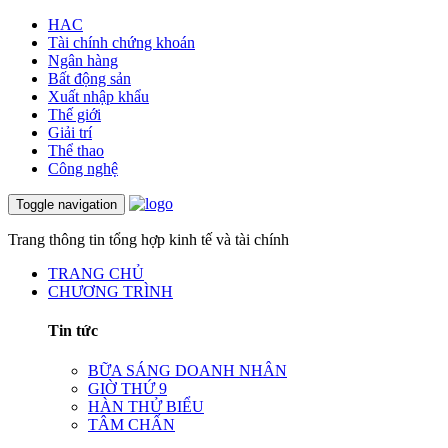
HAC
Tài chính chứng khoán
Ngân hàng
Bất động sản
Xuất nhập khẩu
Thế giới
Giải trí
Thể thao
Công nghệ
Toggle navigation
Trang thông tin tổng hợp kinh tế và tài chính
TRANG CHỦ
CHƯƠNG TRÌNH
Tin tức
BỮA SÁNG DOANH NHÂN
GIỜ THỨ 9
HÀN THỬ BIỂU
TÂM CHẤN