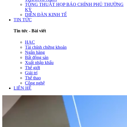
TỔNG THUẬT HỌP BÁO CHÍNH PHỦ THƯỜNG
KỲ
DIỄN ĐÀN KINH TẾ
TIN TỨC
Tin tức - Bài viết
HAC
Tài chính chứng khoán
Ngân hàng
Bất động sản
Xuất nhập khẩu
Thế giới
Giải trí
Thể thao
Công nghệ
LIÊN HỆ