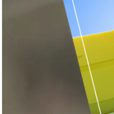
NỘI DUNG CHI TIẾT
00:35
Nhiều hoạt động hấp dẫn tại Ngày hội “Thế giới Tuổi thơ”
lần thứ XXIII
01:26
Liên hoan Du lịch biển Nha Trang 2022 sẽ diễn ra từ ngày