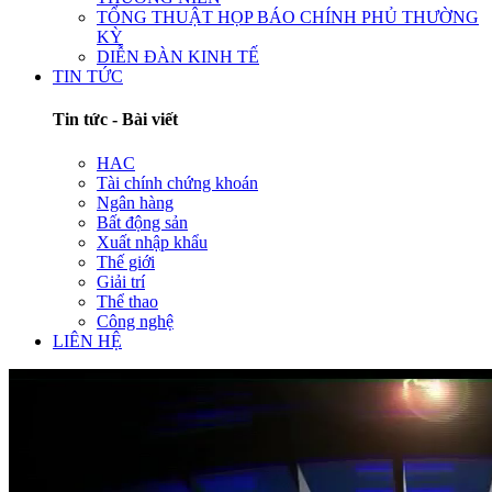
TỔNG THUẬT HỌP BÁO CHÍNH PHỦ THƯỜNG
KỲ
DIỄN ĐÀN KINH TẾ
TIN TỨC
Tin tức - Bài viết
HAC
Tài chính chứng khoán
Ngân hàng
Bất động sản
Xuất nhập khẩu
Thế giới
Giải trí
Thể thao
Công nghệ
LIÊN HỆ