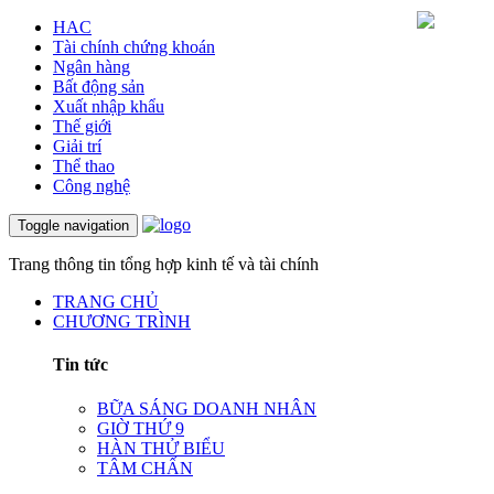
HAC
Tài chính chứng khoán
Ngân hàng
Bất động sản
Xuất nhập khẩu
Thế giới
Giải trí
Thể thao
Công nghệ
Toggle navigation
Trang thông tin tổng hợp kinh tế và tài chính
TRANG CHỦ
CHƯƠNG TRÌNH
Tin tức
BỮA SÁNG DOANH NHÂN
GIỜ THỨ 9
HÀN THỬ BIỂU
TÂM CHẤN