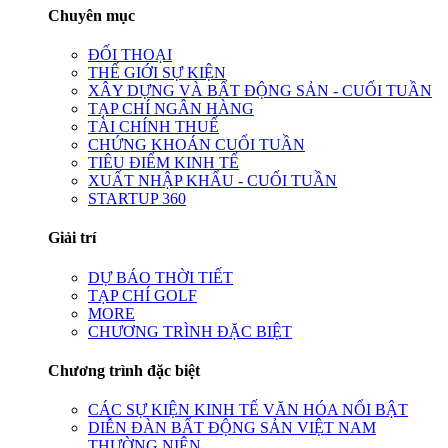
Chuyên mục
ĐỐI THOẠI
THẾ GIỚI SỰ KIỆN
XÂY DỰNG VÀ BẤT ĐỘNG SẢN - CUỐI TUẦN
TẠP CHÍ NGÂN HÀNG
TÀI CHÍNH THUẾ
CHỨNG KHOÁN CUỐI TUẦN
TIÊU ĐIỂM KINH TẾ
XUẤT NHẬP KHẨU - CUỐI TUẦN
STARTUP 360
Giải trí
DỰ BÁO THỜI TIẾT
TẠP CHÍ GOLF
MORE
CHƯƠNG TRÌNH ĐẶC BIỆT
Chương trình đặc biệt
CÁC SỰ KIỆN KINH TẾ VĂN HÓA NỔI BẬT
DIỄN ĐÀN BẤT ĐỘNG SẢN VIỆT NAM
THƯỜNG NIÊN