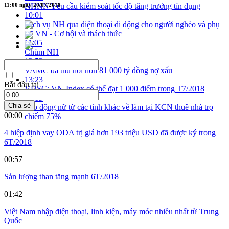
NHNN Yêu cầu kiểm soát tốc độ tăng trưởng tín dụng
11:00 ngày 20/07/2018
10:01
Dịch vụ NH qua điện thoại di động cho người nghèo và phụ
nữ VN - Cơ hội và thách thức
11:05
Chùm NH
12:53
VAMC đã thu hồi hơn 81 000 tỷ đồng nợ xấu
13:23
Bắt đầu tại
VDSC: VN-Index có thể đạt 1 000 điểm trong T7/2018
14:19
Chia sẻ
Lao động nữ từ các tỉnh khác về làm tại KCN thuê nhà trọ
00:00
chiếm 75%
4 hiệp định vay ODA trị giá hơn 193 triệu USD đã được ký trong
6T/2018
00:57
Sản lượng than tăng mạnh 6T/2018
01:42
Việt Nam nhập điện thoại, linh kiện, máy móc nhiều nhất từ Trung
Quốc