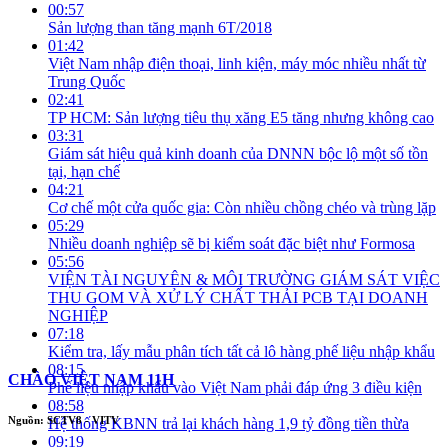
00:57
Sản lượng than tăng mạnh 6T/2018
01:42
Việt Nam nhập điện thoại, linh kiện, máy móc nhiều nhất từ
Trung Quốc
02:41
TP HCM: Sản lượng tiêu thụ xăng E5 tăng nhưng không cao
03:31
Giám sát hiệu quả kinh doanh của DNNN bộc lộ một số tồn
tại, hạn chế
04:21
Cơ chế một cửa quốc gia: Còn nhiều chồng chéo và trùng lặp
05:29
Nhiều doanh nghiệp sẽ bị kiểm soát đặc biệt như Formosa
05:56
VIỆN TÀI NGUYÊN & MÔI TRƯỜNG GIÁM SÁT VIỆC
THU GOM VÀ XỬ LÝ CHẤT THẢI PCB TẠI DOANH
NGHIỆP
07:18
Kiểm tra, lấy mẫu phân tích tất cả lô hàng phế liệu nhập khẩu
08:15
CHÀO VIỆT NAM 11H
Phế liệu nhập khẩu vào Việt Nam phải đáp ứng 3 điều kiện
08:58
Nguồn: SCTV8 - VITV
Hệ thống KBNN trả lại khách hàng 1,9 tỷ đồng tiền thừa
09:19