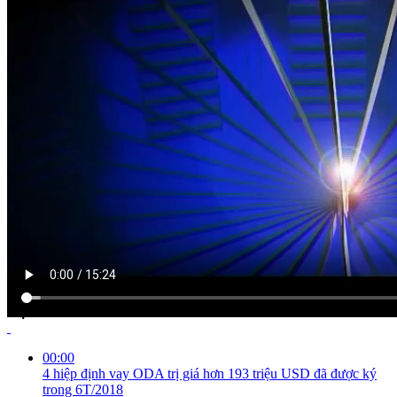
NỘI DUNG CHI TIẾT
00:00
4 hiệp định vay ODA trị giá hơn 193 triệu USD đã được ký
trong 6T/2018