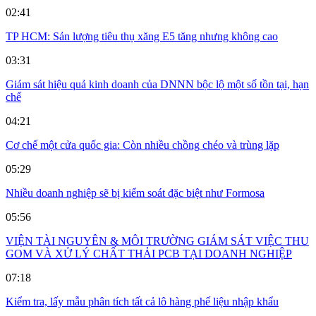
02:41
TP HCM: Sản lượng tiêu thụ xăng E5 tăng nhưng không cao
03:31
Giám sát hiệu quả kinh doanh của DNNN bộc lộ một số tồn tại, hạn
chế
04:21
Cơ chế một cửa quốc gia: Còn nhiều chồng chéo và trùng lặp
05:29
Nhiều doanh nghiệp sẽ bị kiểm soát đặc biệt như Formosa
05:56
VIỆN TÀI NGUYÊN & MÔI TRƯỜNG GIÁM SÁT VIỆC THU
GOM VÀ XỬ LÝ CHẤT THẢI PCB TẠI DOANH NGHIỆP
07:18
Kiểm tra, lấy mẫu phân tích tất cả lô hàng phế liệu nhập khẩu