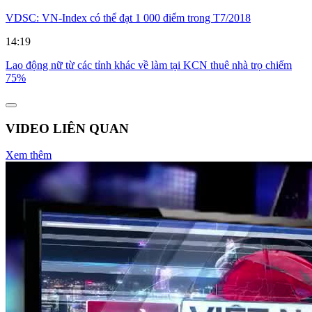
VDSC: VN-Index có thể đạt 1 000 điểm trong T7/2018
14:19
Lao động nữ từ các tỉnh khác về làm tại KCN thuê nhà trọ chiếm
75%
VIDEO LIÊN QUAN
Xem thêm