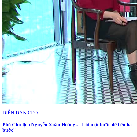
DIỄN ĐÀN CEO
Phó Chủ tịch Nguyễn Xuân Hoàng - "Lùi một bước để tiến ba
bước"