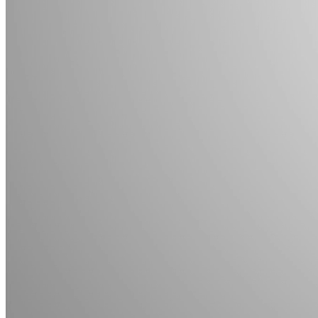
DIỄN ĐÀN CEO
CEO của ứng dụng hỗ trợ tìm nhà trọ Ohana
Nguồn: SCTV8 - VITV