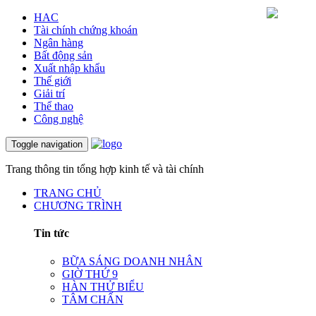
HAC
Tài chính chứng khoán
Ngân hàng
Bất động sản
Xuất nhập khẩu
Thế giới
Giải trí
Thể thao
Công nghệ
Toggle navigation
Trang thông tin tổng hợp kinh tế và tài chính
TRANG CHỦ
CHƯƠNG TRÌNH
Tin tức
BỮA SÁNG DOANH NHÂN
GIỜ THỨ 9
HÀN THỬ BIỂU
TÂM CHẤN