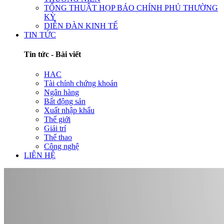
TỔNG THUẬT HỌP BÁO CHÍNH PHỦ THƯỜNG
KỲ
DIỄN ĐÀN KINH TẾ
TIN TỨC
Tin tức - Bài viết
HAC
Tài chính chứng khoán
Ngân hàng
Bất động sản
Xuất nhập khẩu
Thế giới
Giải trí
Thể thao
Công nghệ
LIÊN HỆ