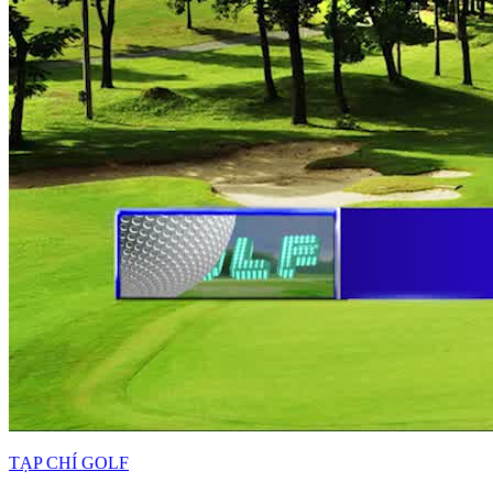
TẠP CHÍ GOLF