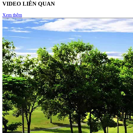
VIDEO LIÊN QUAN
Xem thêm