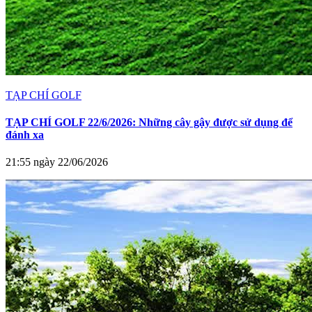
TẠP CHÍ GOLF
TẠP CHÍ GOLF 22/6/2026: Những cây gậy được sử dụng để
đánh xa
21:55 ngày 22/06/2026