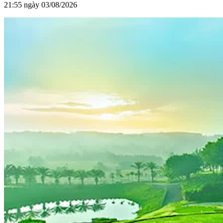
21:55 ngày 03/08/2026