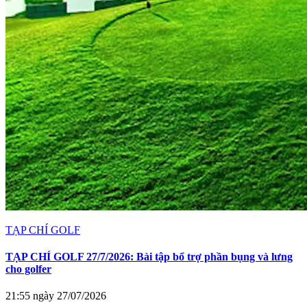
TẠP CHÍ GOLF
TẠP CHÍ GOLF 27/7/2026: Bài tập bổ trợ phần bụng và lưng
cho golfer
21:55 ngày 27/07/2026