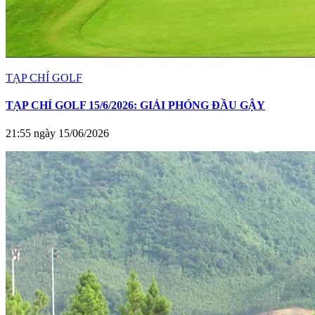
TẠP CHÍ GOLF
TẠP CHÍ GOLF 15/6/2026: GIẢI PHÓNG ĐẦU GẬY
21:55 ngày 15/06/2026