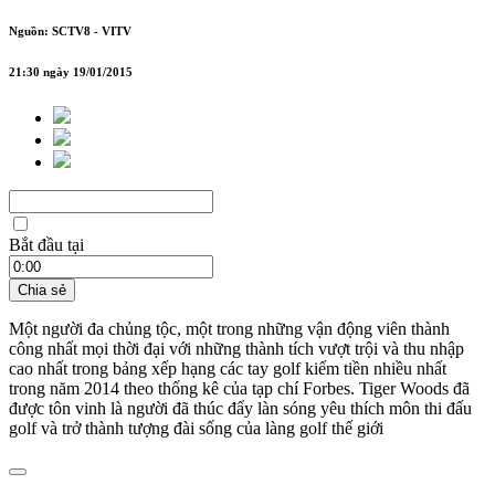
Nguồn: SCTV8 - VITV
21:30 ngày 19/01/2015
Bắt đầu tại
Chia sẻ
Một người đa chủng tộc, một trong những vận động viên thành
công nhất mọi thời đại với những thành tích vượt trội và thu nhập
cao nhất trong bảng xếp hạng các tay golf kiếm tiền nhiều nhất
trong năm 2014 theo thống kê của tạp chí Forbes. Tiger Woods đã
được tôn vinh là người đã thúc đẩy làn sóng yêu thích môn thi đấu
golf và trở thành tượng đài sống của làng golf thế giới