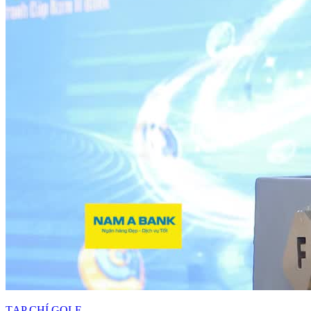
TẠP CHÍ GOLF