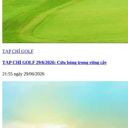
TẠP CHÍ GOLF
TẠP CHÍ GOLF 29/6/2026: Cứu bóng trong rừng cây
21:55 ngày 29/06/2026