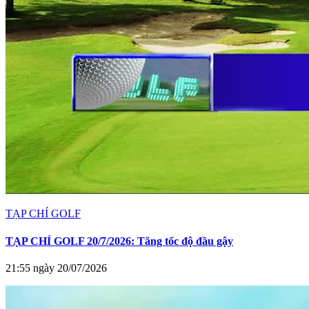
TẠP CHÍ GOLF
TẠP CHÍ GOLF 20/7/2026: Tăng tốc độ đầu gậy
21:55 ngày 20/07/2026