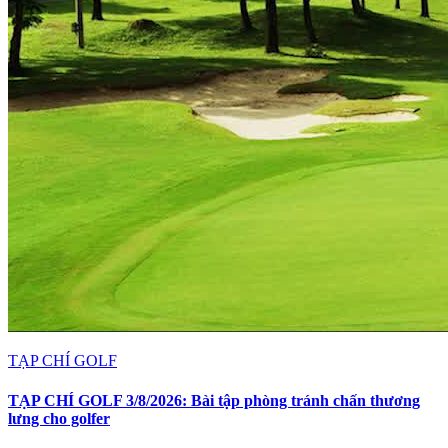
TẠP CHÍ GOLF
TẠP CHÍ GOLF 3/8/2026: Bài tập phòng tránh chấn thương
lưng cho golfer