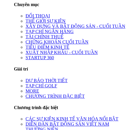
Chuyên mục
ĐỐI THOẠI
THẾ GIỚI SỰ KIỆN
XÂY DỰNG VÀ BẤT ĐỘNG SẢN - CUỐI TUẦN
TẠP CHÍ NGÂN HÀNG
TÀI CHÍNH THUẾ
CHỨNG KHOÁN CUỐI TUẦN
TIÊU ĐIỂM KINH TẾ
XUẤT NHẬP KHẨU - CUỐI TUẦN
STARTUP 360
Giải trí
DỰ BÁO THỜI TIẾT
TẠP CHÍ GOLF
MORE
CHƯƠNG TRÌNH ĐẶC BIỆT
Chương trình đặc biệt
CÁC SỰ KIỆN KINH TẾ VĂN HÓA NỔI BẬT
DIỄN ĐÀN BẤT ĐỘNG SẢN VIỆT NAM
THƯỜNG NIÊN