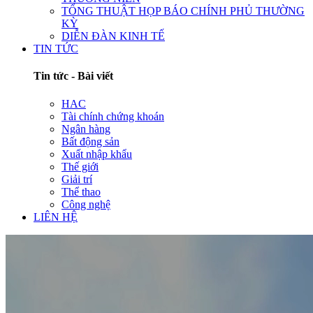
TỔNG THUẬT HỌP BÁO CHÍNH PHỦ THƯỜNG
KỲ
DIỄN ĐÀN KINH TẾ
TIN TỨC
Tin tức - Bài viết
HAC
Tài chính chứng khoán
Ngân hàng
Bất động sản
Xuất nhập khẩu
Thế giới
Giải trí
Thể thao
Công nghệ
LIÊN HỆ