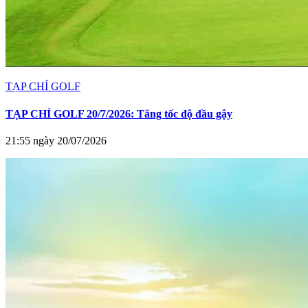
TẠP CHÍ GOLF
TẠP CHÍ GOLF 20/7/2026: Tăng tốc độ đầu gậy
21:55 ngày 20/07/2026