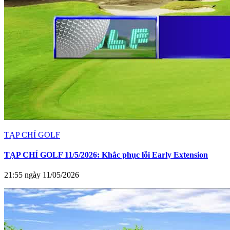
TẠP CHÍ GOLF
TẠP CHÍ GOLF 11/5/2026: Khắc phục lỗi Early Extension
21:55 ngày 11/05/2026