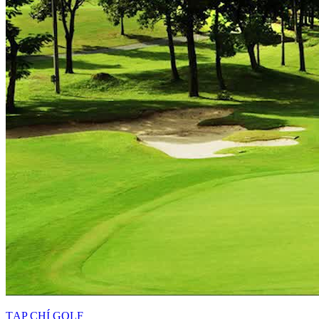
TẠP CHÍ GOLF