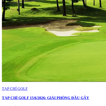
TẠP CHÍ GOLF
TẠP CHÍ GOLF 15/6/2026: GIẢI PHÓNG ĐẦU GẬY