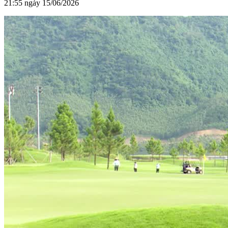
21:55 ngày 15/06/2026