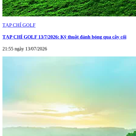
TẠP CHÍ GOLF
TẠP CHÍ GOLF 13/7/2026: Kỹ thuật đánh bóng qua cây cối
21:55 ngày 13/07/2026