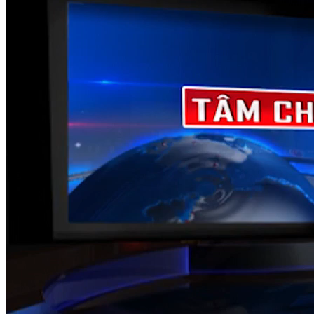
NỘI DUNG CHI TIẾT
00:32
Ngày 20/10, trình Quốc hội miễn nhiệm Bộ trưởng Bộ Giao
thông vận tải
01:04
Thủ tướng: Phấn đấu đến năm 2030 có ít nhất 2 triệu doanh