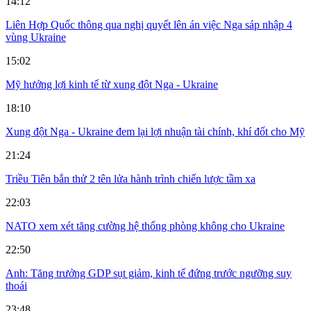
14:12
Liên Hợp Quốc thông qua nghị quyết lên án việc Nga sáp nhập 4
vùng Ukraine
15:02
Mỹ hưởng lợi kinh tế từ xung đột Nga - Ukraine
18:10
Xung đột Nga - Ukraine đem lại lợi nhuận tài chính, khí đốt cho Mỹ
21:24
Triều Tiên bắn thử 2 tên lửa hành trình chiến lược tầm xa
22:03
NATO xem xét tăng cường hệ thống phòng không cho Ukraine
22:50
Anh: Tăng trưởng GDP sụt giảm, kinh tế đứng trước ngưỡng suy
thoái
23:48