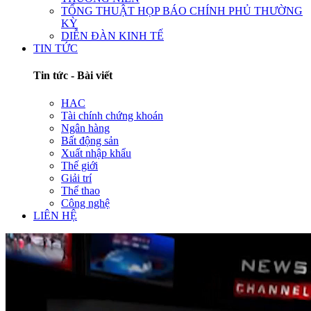
TỔNG THUẬT HỌP BÁO CHÍNH PHỦ THƯỜNG
KỲ
DIỄN ĐÀN KINH TẾ
TIN TỨC
Tin tức - Bài viết
HAC
Tài chính chứng khoán
Ngân hàng
Bất động sản
Xuất nhập khẩu
Thế giới
Giải trí
Thể thao
Công nghệ
LIÊN HỆ