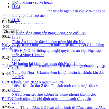
chứng khoán vào kế hoạch
11:04
VCBS: Các nhịp tăng tính từ đáy ngắn hạn của VN-Index sẽ
khó vượt quá 100 điểm
11:30
Bắt đầu tại
Tổng hợp thị trường
12:53
Chia sẻ
Nga sẵn sàng cung cấp năng lượng cho châu Âu
00:32
13:37
Châu Âu khó lấp đầy khoảng trống khí đốt Nga
Ngày 20/10, trình Quốc hội miễn nhiệm Bộ trưởng Bộ Giao thông
14:12
vận tải
Liên Hợp Quốc thông qua nghị quyết lên án việc Nga sáp
nhập 4 vùng Ukraine
01:04
15:02
Mỹ hưởng lợi kinh tế từ xung đột Nga - Ukraine
Thủ tướng: Phấn đấu đến năm 2030 có ít nhất 2 triệu doanh nghiệp
18:10
Xung đột Nga - Ukraine đem lại lợi nhuận tài chính, khí đốt
01:25
cho Mỹ
21:24
CTS: CPI cả năm 2022 ở mức 4 – 4,5%
Triều Tiên bắn thử 2 tên lửa hành trình chiến lược tầm xa
22:03
01:43
NATO xem xét tăng cường hệ thống phòng không cho
Ukraine
Bộ Tài chính nâng chi phí định mức kinh doanh xăng dầu
22:50
02:06
Anh: Tăng trưởng GDP sụt giảm, kinh tế đứng trước ngưỡng