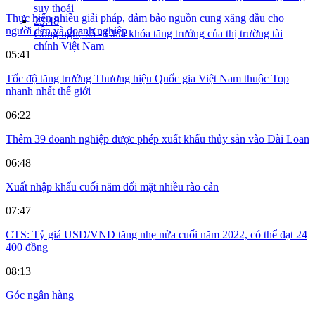
suy thoái
Thực hiện nhiều giải pháp, đảm bảo nguồn cung xăng dầu cho
23:48
người dân và doanh nghiệp
Công nghệ số - Chìa khóa tăng trưởng của thị trường tài
chính Việt Nam
05:41
Tốc độ tăng trưởng Thương hiệu Quốc gia Việt Nam thuộc Top
nhanh nhất thế giới
06:22
Thêm 39 doanh nghiệp được phép xuất khẩu thủy sản vào Đài Loan
06:48
Xuất nhập khẩu cuối năm đối mặt nhiều rào cản
07:47
CTS: Tỷ giá USD/VND tăng nhẹ nửa cuối năm 2022, có thể đạt 24
400 đồng
08:13
Góc ngân hàng