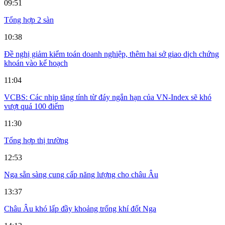
09:51
Tổng hợp 2 sàn
10:38
Đề nghị giảm kiểm toán doanh nghiệp, thêm hai sở giao dịch chứng
khoán vào kế hoạch
11:04
VCBS: Các nhịp tăng tính từ đáy ngắn hạn của VN-Index sẽ khó
vượt quá 100 điểm
11:30
Tổng hợp thị trường
12:53
Nga sẵn sàng cung cấp năng lượng cho châu Âu
13:37
Châu Âu khó lấp đầy khoảng trống khí đốt Nga