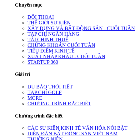
Chuyên mục
ĐỐI THOẠI
THẾ GIỚI SỰ KIỆN
XÂY DỰNG VÀ BẤT ĐỘNG SẢN - CUỐI TUẦN
TẠP CHÍ NGÂN HÀNG
TÀI CHÍNH THUẾ
CHỨNG KHOÁN CUỐI TUẦN
TIÊU ĐIỂM KINH TẾ
XUẤT NHẬP KHẨU - CUỐI TUẦN
STARTUP 360
Giải trí
DỰ BÁO THỜI TIẾT
TẠP CHÍ GOLF
MORE
CHƯƠNG TRÌNH ĐẶC BIỆT
Chương trình đặc biệt
CÁC SỰ KIỆN KINH TẾ VĂN HÓA NỔI BẬT
DIỄN ĐÀN BẤT ĐỘNG SẢN VIỆT NAM
THƯỜNG NIÊN