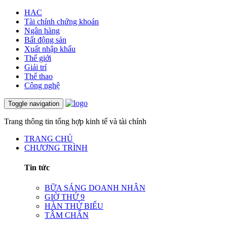
HAC
Tài chính chứng khoán
Ngân hàng
Bất động sản
Xuất nhập khẩu
Thế giới
Giải trí
Thể thao
Công nghệ
Toggle navigation
Trang thông tin tổng hợp kinh tế và tài chính
TRANG CHỦ
CHƯƠNG TRÌNH
Tin tức
BỮA SÁNG DOANH NHÂN
GIỜ THỨ 9
HÀN THỬ BIỂU
TÂM CHẤN