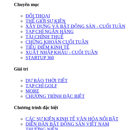
Chuyên mục
ĐỐI THOẠI
THẾ GIỚI SỰ KIỆN
XÂY DỰNG VÀ BẤT ĐỘNG SẢN - CUỐI TUẦN
TẠP CHÍ NGÂN HÀNG
TÀI CHÍNH THUẾ
CHỨNG KHOÁN CUỐI TUẦN
TIÊU ĐIỂM KINH TẾ
XUẤT NHẬP KHẨU - CUỐI TUẦN
STARTUP 360
Giải trí
DỰ BÁO THỜI TIẾT
TẠP CHÍ GOLF
MORE
CHƯƠNG TRÌNH ĐẶC BIỆT
Chương trình đặc biệt
CÁC SỰ KIỆN KINH TẾ VĂN HÓA NỔI BẬT
DIỄN ĐÀN BẤT ĐỘNG SẢN VIỆT NAM
THƯỜNG NIÊN