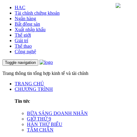
HAC
Tài chính chứng khoán
Ngân hàng
Bất động sản
Xuất nhập khẩu
Thế giới
Giải trí
Thể thao
Công nghệ
Toggle navigation
Trang thông tin tổng hợp kinh tế và tài chính
TRANG CHỦ
CHƯƠNG TRÌNH
Tin tức
BỮA SÁNG DOANH NHÂN
GIỜ THỨ 9
HÀN THỬ BIỂU
TÂM CHẤN