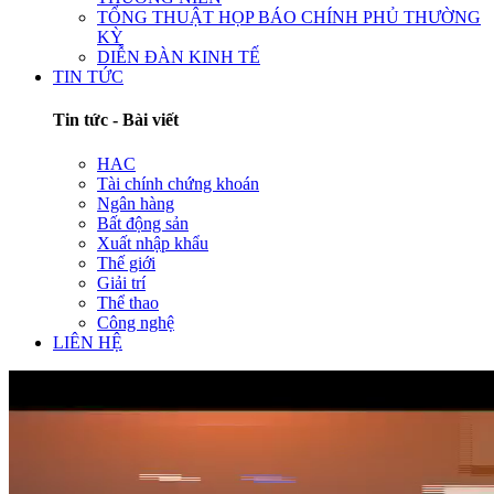
TỔNG THUẬT HỌP BÁO CHÍNH PHỦ THƯỜNG
KỲ
DIỄN ĐÀN KINH TẾ
TIN TỨC
Tin tức - Bài viết
HAC
Tài chính chứng khoán
Ngân hàng
Bất động sản
Xuất nhập khẩu
Thế giới
Giải trí
Thể thao
Công nghệ
LIÊN HỆ