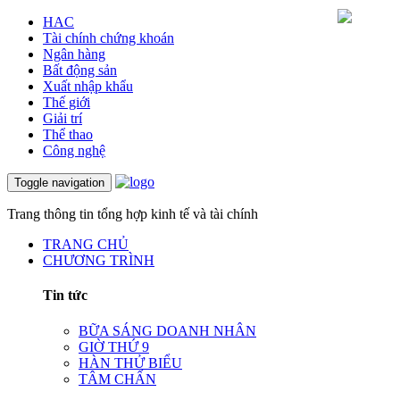
HAC
Tài chính chứng khoán
Ngân hàng
Bất động sản
Xuất nhập khẩu
Thế giới
Giải trí
Thể thao
Công nghệ
Toggle navigation
Trang thông tin tổng hợp kinh tế và tài chính
TRANG CHỦ
CHƯƠNG TRÌNH
Tin tức
BỮA SÁNG DOANH NHÂN
GIỜ THỨ 9
HÀN THỬ BIỂU
TÂM CHẤN