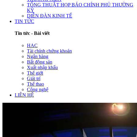
TỔNG THUẬT HỌP BÁO CHÍNH PHỦ THƯỜNG
KỲ
DIỄN ĐÀN KINH TẾ
TIN TỨC
Tin tức - Bài viết
HAC
Tài chính chứng khoán
Ngân hàng
Bất động sản
Xuất nhập khẩu
Thế giới
Giải trí
Thể thao
Công nghệ
LIÊN HỆ