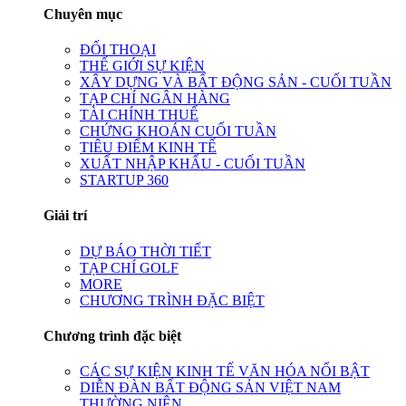
Chuyên mục
ĐỐI THOẠI
THẾ GIỚI SỰ KIỆN
XÂY DỰNG VÀ BẤT ĐỘNG SẢN - CUỐI TUẦN
TẠP CHÍ NGÂN HÀNG
TÀI CHÍNH THUẾ
CHỨNG KHOÁN CUỐI TUẦN
TIÊU ĐIỂM KINH TẾ
XUẤT NHẬP KHẨU - CUỐI TUẦN
STARTUP 360
Giải trí
DỰ BÁO THỜI TIẾT
TẠP CHÍ GOLF
MORE
CHƯƠNG TRÌNH ĐẶC BIỆT
Chương trình đặc biệt
CÁC SỰ KIỆN KINH TẾ VĂN HÓA NỔI BẬT
DIỄN ĐÀN BẤT ĐỘNG SẢN VIỆT NAM
THƯỜNG NIÊN