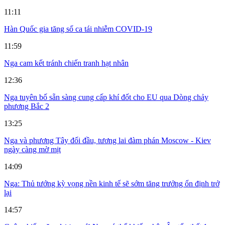
11:11
Hàn Quốc gia tăng số ca tái nhiễm COVID-19
11:59
Nga cam kết tránh chiến tranh hạt nhân
12:36
Nga tuyên bố sẵn sàng cung cấp khí đốt cho EU qua Dòng chảy
phương Bắc 2
13:25
Nga và phương Tây đối đầu, tương lai đàm phán Moscow - Kiev
ngày càng mờ mịt
14:09
Nga: Thủ tướng kỳ vọng nền kinh tế sẽ sớm tăng trưởng ổn định trở
lại
14:57