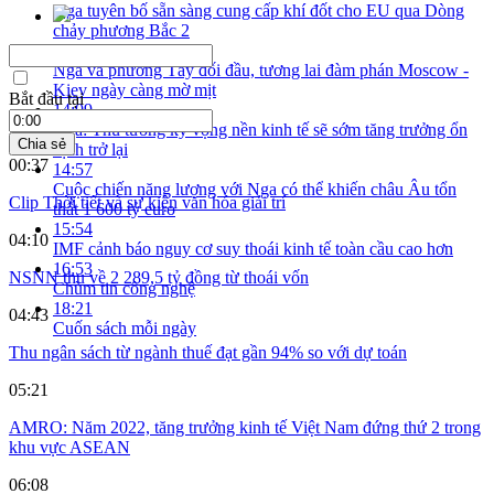
Nga tuyên bố sẵn sàng cung cấp khí đốt cho EU qua Dòng
chảy phương Bắc 2
13:25
Nga và phương Tây đối đầu, tương lai đàm phán Moscow -
Kiev ngày càng mờ mịt
Bắt đầu tại
14:09
Nga: Thủ tướng kỳ vọng nền kinh tế sẽ sớm tăng trưởng ổn
Chia sẻ
định trở lại
00:37
14:57
Cuộc chiến năng lượng với Nga có thể khiến châu Âu tổn
Clip Thời tiết và sự kiện văn hóa giải trí
thất 1 600 tỷ euro
15:54
04:10
IMF cảnh báo nguy cơ suy thoái kinh tế toàn cầu cao hơn
16:53
NSNN thu về 2 289,5 tỷ đồng từ thoái vốn
Chùm tin công nghệ
18:21
04:43
Cuốn sách mỗi ngày
Thu ngân sách từ ngành thuế đạt gần 94% so với dự toán
05:21
AMRO: Năm 2022, tăng trưởng kinh tế Việt Nam đứng thứ 2 trong
khu vực ASEAN
06:08