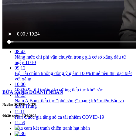
Thu ngân sách từ ngành thuế đạt gần 94% so với dự toán
05:21
AMRO: Năm 2022, tăng trưởng kinh tế Việt Nam đứng thứ 2
trong khu vực ASEAN
06:08
Việt Nam trở thành vùng an toàn kinh tế trong các nền kinh tế
mới nổi
06:38
Chùm tin vắn
08:42
Nâng mức chi phí vận chuyển trong giá cơ sở xăng dầu từ
ngày 11/10
09:12
Bộ Tài chính không đồng ý giảm 100% thuế tiêu thụ đặc biệt
với xăng
10:00
Q3/2022, thị trường lao động tiếp tục khởi sắc
BỮA SÁNG DOANH NHÂN
10:25
Nam A Bank tiếp tục "phủ sóng" mạng lưới miền Bắc và
Nguồn: SCTV8 - VITV
miền Trung
11:11
06:30 ngày 10/10/2022
Hàn Quốc gia tăng số ca tái nhiễm COVID-19
11:59
Nga cam kết tránh chiến tranh hạt nhân
12:36