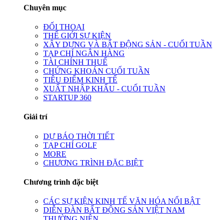
Chuyên mục
ĐỐI THOẠI
THẾ GIỚI SỰ KIỆN
XÂY DỰNG VÀ BẤT ĐỘNG SẢN - CUỐI TUẦN
TẠP CHÍ NGÂN HÀNG
TÀI CHÍNH THUẾ
CHỨNG KHOÁN CUỐI TUẦN
TIÊU ĐIỂM KINH TẾ
XUẤT NHẬP KHẨU - CUỐI TUẦN
STARTUP 360
Giải trí
DỰ BÁO THỜI TIẾT
TẠP CHÍ GOLF
MORE
CHƯƠNG TRÌNH ĐẶC BIỆT
Chương trình đặc biệt
CÁC SỰ KIỆN KINH TẾ VĂN HÓA NỔI BẬT
DIỄN ĐÀN BẤT ĐỘNG SẢN VIỆT NAM
THƯỜNG NIÊN