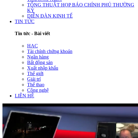
TỔNG THUẬT HỌP BÁO CHÍNH PHỦ THƯỜNG
KỲ
DIỄN ĐÀN KINH TẾ
TIN TỨC
Tin tức - Bài viết
HAC
Tài chính chứng khoán
Ngân hàng
Bất động sản
Xuất nhập khẩu
Thế giới
Giải trí
Thể thao
Công nghệ
LIÊN HỆ