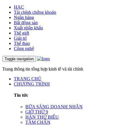
HAC
Tài chính chứng khoán
Ngân hàng
Bất động sản
Xuất nhập khẩu
Thế giới
Giải trí
Thể thao
Công nghệ
Toggle navigation
Trang thông tin tổng hợp kinh tế và tài chính
TRANG CHỦ
CHƯƠNG TRÌNH
Tin tức
BỮA SÁNG DOANH NHÂN
GIỜ THỨ 9
HÀN THỬ BIỂU
TÂM CHẤN