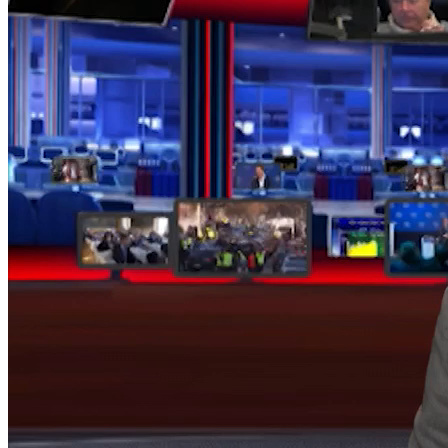
NỘI DUNG CHI TIẾT
00:37
Clip Thời tiết và sự kiện văn hóa giải trí
04:10
NSNN thu về 2 289,5 tỷ đồng từ thoái vốn
04:43