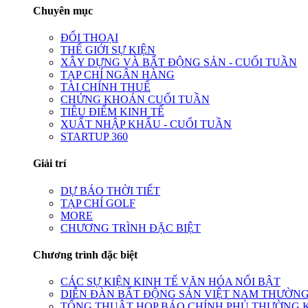
Chuyên mục
ĐỐI THOẠI
THẾ GIỚI SỰ KIỆN
XÂY DỰNG VÀ BẤT ĐỘNG SẢN - CUỐI TUẦN
TẠP CHÍ NGÂN HÀNG
TÀI CHÍNH THUẾ
CHỨNG KHOÁN CUỐI TUẦN
TIÊU ĐIỂM KINH TẾ
XUẤT NHẬP KHẨU - CUỐI TUẦN
STARTUP 360
Giải trí
DỰ BÁO THỜI TIẾT
TẠP CHÍ GOLF
MORE
CHƯƠNG TRÌNH ĐẶC BIỆT
Chương trình đặc biệt
CÁC SỰ KIỆN KINH TẾ VĂN HÓA NỔI BẬT
DIỄN ĐÀN BẤT ĐỘNG SẢN VIỆT NAM THƯỜNG
TỔNG THUẬT HỌP BÁO CHÍNH PHỦ THƯỜNG 