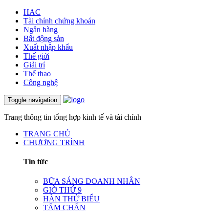
HAC
Tài chính chứng khoán
Ngân hàng
Bất động sản
Xuất nhập khẩu
Thế giới
Giải trí
Thể thao
Công nghệ
Toggle navigation
Trang thông tin tổng hợp kinh tế và tài chính
TRANG CHỦ
CHƯƠNG TRÌNH
Tin tức
BỮA SÁNG DOANH NHÂN
GIỜ THỨ 9
HÀN THỬ BIỂU
TÂM CHẤN