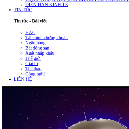
DIỄN ĐÀN KINH TẾ
TIN TỨC
Tin tức - Bài viết
HAC
Tài chính chứng khoán
Ngân hàng
Bất động sản
Xuất nhập khẩu
Thế giới
Giải trí
Thể thao
Công nghệ
LIÊN HỆ