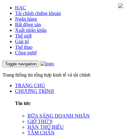
HAC
Tài chính chứng khoán
Ngân hàng
Bất động sản
Xuất nhập khẩu
Thế giới
Giải trí
Thể thao
Công nghệ
Toggle navigation
Trang thông tin tổng hợp kinh tế và tài chính
TRANG CHỦ
CHƯƠNG TRÌNH
Tin tức
BỮA SÁNG DOANH NHÂN
GIỜ THỨ 9
HÀN THỬ BIỂU
TÂM CHẤN