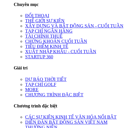
Chuyên mục
ĐỐI THOẠI
THẾ GIỚI SỰ KIỆN
XÂY DỰNG VÀ BẤT ĐỘNG SẢN - CUỐI TUẦN
TẠP CHÍ NGÂN HÀNG
TÀI CHÍNH THUẾ
CHỨNG KHOÁN CUỐI TUẦN
TIÊU ĐIỂM KINH TẾ
XUẤT NHẬP KHẨU - CUỐI TUẦN
STARTUP 360
Giải trí
DỰ BÁO THỜI TIẾT
TẠP CHÍ GOLF
MORE
CHƯƠNG TRÌNH ĐẶC BIỆT
Chương trình đặc biệt
CÁC SỰ KIỆN KINH TẾ VĂN HÓA NỔI BẬT
DIỄN ĐÀN BẤT ĐỘNG SẢN VIỆT NAM
THƯỜNG NIÊN