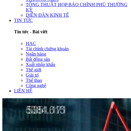
TỔNG THUẬT HỌP BÁO CHÍNH PHỦ THƯỜNG
KỲ
DIỄN ĐÀN KINH TẾ
TIN TỨC
Tin tức - Bài viết
HAC
Tài chính chứng khoán
Ngân hàng
Bất động sản
Xuất nhập khẩu
Thế giới
Giải trí
Thể thao
Công nghệ
LIÊN HỆ