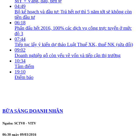
MỸ + Vàng, dầu, tiền tệ
04:49
Bộ kế hoạch và đầu tư: Trả hết nợ thì 5 năm tới sẽ không còn
tiền đầu tư
06:18
Phấn đấu hết 2016, 100% các dịch vụ công trực tuyến ở mức
độ 3
07:44
Tiếp tục lấy ý kiến dự thảo Luật Thuế XK, thuế NK (sửa đổi)
09:02
Doanh nghiệp gỗ còn yếu về vốn và tiếp cận thị trường
10:34
Tâm điểm
19:10
Điểm báo
BỮA SÁNG DOANH NHÂN
Nguồn: SCTV8 - VITV
06:30 ngày 09/03/2016