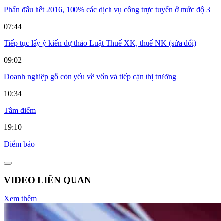
Phấn đấu hết 2016, 100% các dịch vụ công trực tuyến ở mức độ 3
07:44
Tiếp tục lấy ý kiến dự thảo Luật Thuế XK, thuế NK (sửa đổi)
09:02
Doanh nghiệp gỗ còn yếu về vốn và tiếp cận thị trường
10:34
Tâm điểm
19:10
Điểm báo
VIDEO LIÊN QUAN
Xem thêm