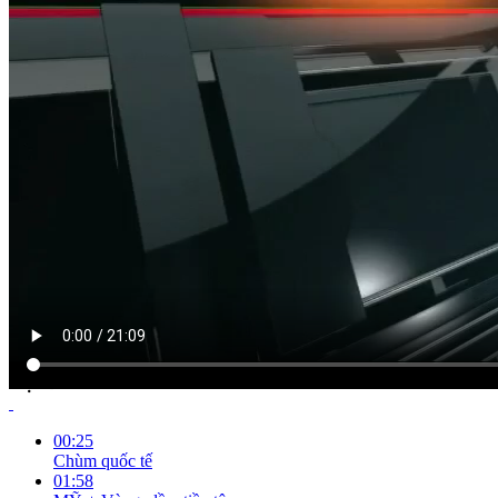
NỘI DUNG CHI TIẾT
00:25
Chùm quốc tế
01:58