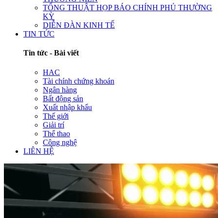
TỔNG THUẬT HỌP BÁO CHÍNH PHỦ THƯỜNG
KỲ
DIỄN ĐÀN KINH TẾ
TIN TỨC
Tin tức - Bài viết
HAC
Tài chính chứng khoán
Ngân hàng
Bất động sản
Xuất nhập khẩu
Thế giới
Giải trí
Thể thao
Công nghệ
LIÊN HỆ