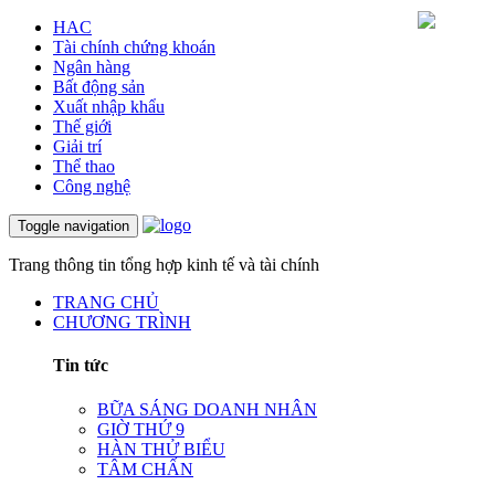
HAC
Tài chính chứng khoán
Ngân hàng
Bất động sản
Xuất nhập khẩu
Thế giới
Giải trí
Thể thao
Công nghệ
Toggle navigation
Trang thông tin tổng hợp kinh tế và tài chính
TRANG CHỦ
CHƯƠNG TRÌNH
Tin tức
BỮA SÁNG DOANH NHÂN
GIỜ THỨ 9
HÀN THỬ BIỂU
TÂM CHẤN