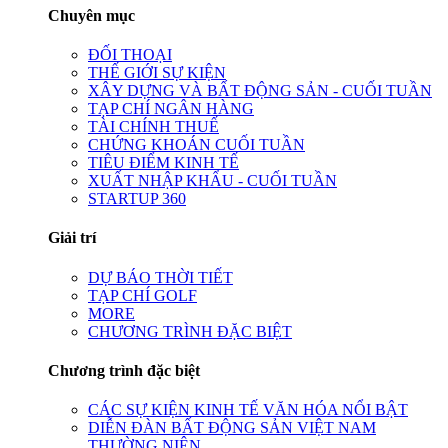
Chuyên mục
ĐỐI THOẠI
THẾ GIỚI SỰ KIỆN
XÂY DỰNG VÀ BẤT ĐỘNG SẢN - CUỐI TUẦN
TẠP CHÍ NGÂN HÀNG
TÀI CHÍNH THUẾ
CHỨNG KHOÁN CUỐI TUẦN
TIÊU ĐIỂM KINH TẾ
XUẤT NHẬP KHẨU - CUỐI TUẦN
STARTUP 360
Giải trí
DỰ BÁO THỜI TIẾT
TẠP CHÍ GOLF
MORE
CHƯƠNG TRÌNH ĐẶC BIỆT
Chương trình đặc biệt
CÁC SỰ KIỆN KINH TẾ VĂN HÓA NỔI BẬT
DIỄN ĐÀN BẤT ĐỘNG SẢN VIỆT NAM
THƯỜNG NIÊN