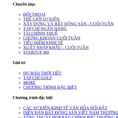
Chuyên mục
ĐỐI THOẠI
THẾ GIỚI SỰ KIỆN
XÂY DỰNG VÀ BẤT ĐỘNG SẢN - CUỐI TUẦN
TẠP CHÍ NGÂN HÀNG
TÀI CHÍNH THUẾ
CHỨNG KHOÁN CUỐI TUẦN
TIÊU ĐIỂM KINH TẾ
XUẤT NHẬP KHẨU - CUỐI TUẦN
STARTUP 360
Giải trí
DỰ BÁO THỜI TIẾT
TẠP CHÍ GOLF
MORE
CHƯƠNG TRÌNH ĐẶC BIỆT
Chương trình đặc biệt
CÁC SỰ KIỆN KINH TẾ VĂN HÓA NỔI BẬT
DIỄN ĐÀN BẤT ĐỘNG SẢN VIỆT NAM THƯỜNG
TỔNG THUẬT HỌP BÁO CHÍNH PHỦ THƯỜNG 