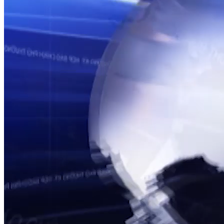
TỔNG THUẬT HỌP BÁO CHÍNH PHỦ THƯỜNG KỲ
Họp báo Chính phủ thường kỳ tháng 12/2025
Nguồn: SCTV8 - VITV
22:00 ngày 09/01/2026