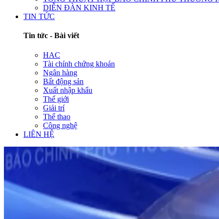
DIỄN ĐÀN KINH TẾ
TIN TỨC
Tin tức - Bài viết
HAC
Tài chính chứng khoán
Ngân hàng
Bất động sản
Xuất nhập khẩu
Thế giới
Giải trí
Thể thao
Công nghệ
LIÊN HỆ