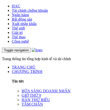
HAC
Tài chính chứng khoán
Ngân hàng
Bất động sản
Xuất nhập khẩu
Thế giới
Giải trí
Thể thao
Công nghệ
Toggle navigation
Trang thông tin tổng hợp kinh tế và tài chính
TRANG CHỦ
CHƯƠNG TRÌNH
Tin tức
BỮA SÁNG DOANH NHÂN
GIỜ THỨ 9
HÀN THỬ BIỂU
TÂM CHẤN