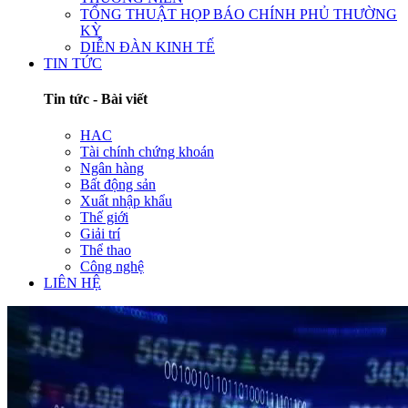
TỔNG THUẬT HỌP BÁO CHÍNH PHỦ THƯỜNG
KỲ
DIỄN ĐÀN KINH TẾ
TIN TỨC
Tin tức - Bài viết
HAC
Tài chính chứng khoán
Ngân hàng
Bất động sản
Xuất nhập khẩu
Thế giới
Giải trí
Thể thao
Công nghệ
LIÊN HỆ