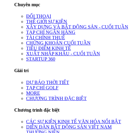
Chuyên mục
ĐỐI THOẠI
THẾ GIỚI SỰ KIỆN
XÂY DỰNG VÀ BẤT ĐỘNG SẢN - CUỐI TUẦN
TẠP CHÍ NGÂN HÀNG
TÀI CHÍNH THUẾ
CHỨNG KHOÁN CUỐI TUẦN
TIÊU ĐIỂM KINH TẾ
XUẤT NHẬP KHẨU - CUỐI TUẦN
STARTUP 360
Giải trí
DỰ BÁO THỜI TIẾT
TẠP CHÍ GOLF
MORE
CHƯƠNG TRÌNH ĐẶC BIỆT
Chương trình đặc biệt
CÁC SỰ KIỆN KINH TẾ VĂN HÓA NỔI BẬT
DIỄN ĐÀN BẤT ĐỘNG SẢN VIỆT NAM
THƯỜNG NIÊN