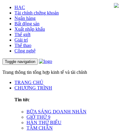
HAC
Tài chính chứng khoán
Ngân hàng
Bất động sản
Xuất nhập khẩu
Thế giới
Giải trí
Thể thao
Công nghệ
Toggle navigation
Trang thông tin tổng hợp kinh tế và tài chính
TRANG CHỦ
CHƯƠNG TRÌNH
Tin tức
BỮA SÁNG DOANH NHÂN
GIỜ THỨ 9
HÀN THỬ BIỂU
TÂM CHẤN