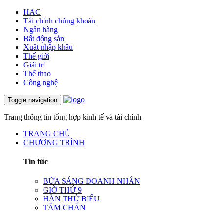
HAC
Tài chính chứng khoán
Ngân hàng
Bất động sản
Xuất nhập khẩu
Thế giới
Giải trí
Thể thao
Công nghệ
Toggle navigation
Trang thông tin tổng hợp kinh tế và tài chính
TRANG CHỦ
CHƯƠNG TRÌNH
Tin tức
BỮA SÁNG DOANH NHÂN
GIỜ THỨ 9
HÀN THỬ BIỂU
TÂM CHẤN