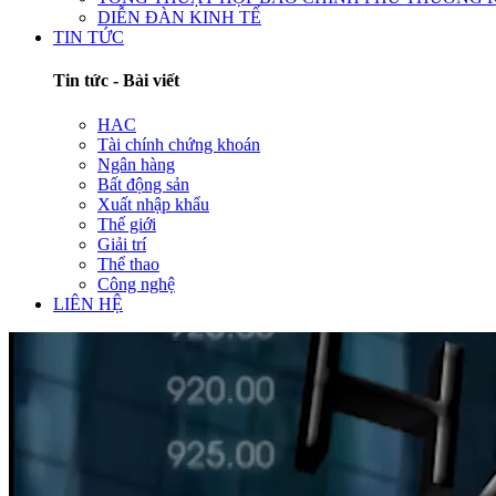
DIỄN ĐÀN KINH TẾ
TIN TỨC
Tin tức - Bài viết
HAC
Tài chính chứng khoán
Ngân hàng
Bất động sản
Xuất nhập khẩu
Thế giới
Giải trí
Thể thao
Công nghệ
LIÊN HỆ