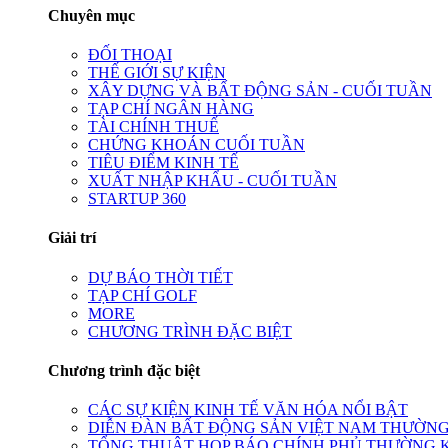
Chuyên mục
ĐỐI THOẠI
THẾ GIỚI SỰ KIỆN
XÂY DỰNG VÀ BẤT ĐỘNG SẢN - CUỐI TUẦN
TẠP CHÍ NGÂN HÀNG
TÀI CHÍNH THUẾ
CHỨNG KHOÁN CUỐI TUẦN
TIÊU ĐIỂM KINH TẾ
XUẤT NHẬP KHẨU - CUỐI TUẦN
STARTUP 360
Giải trí
DỰ BÁO THỜI TIẾT
TẠP CHÍ GOLF
MORE
CHƯƠNG TRÌNH ĐẶC BIỆT
Chương trình đặc biệt
CÁC SỰ KIỆN KINH TẾ VĂN HÓA NỔI BẬT
DIỄN ĐÀN BẤT ĐỘNG SẢN VIỆT NAM THƯỜNG
TỔNG THUẬT HỌP BÁO CHÍNH PHỦ THƯỜNG 