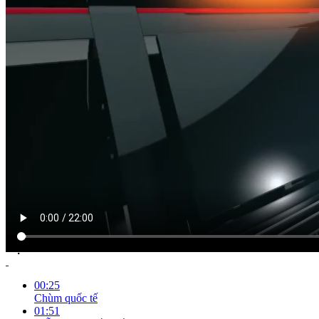
NỘI DUNG CHI TIẾT
00:25
Chùm quốc tế
01:51