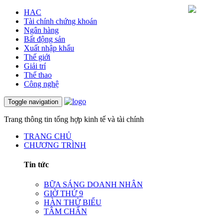
HAC
Tài chính chứng khoán
Ngân hàng
Bất động sản
Xuất nhập khẩu
Thế giới
Giải trí
Thể thao
Công nghệ
Toggle navigation
Trang thông tin tổng hợp kinh tế và tài chính
TRANG CHỦ
CHƯƠNG TRÌNH
Tin tức
BỮA SÁNG DOANH NHÂN
GIỜ THỨ 9
HÀN THỬ BIỂU
TÂM CHẤN