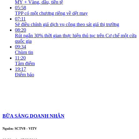
MỸ + Vàng, dầu, tiền tệ
05:58
TPP có một chương riêng về dệt may
07:11
Sẽ điều chỉnh giá dịch vụ công theo sát giá thị trường
08:20
Rút ngắn 30% thời gian thực hiện thủ tục trên Cơ chế một cửa
quốc gia
09:34
Chùm tin
11:20
Tâm điểm
19:17
Điểm báo
BỮA SÁNG DOANH NHÂN
Nguồn: SCTV8 - VITV