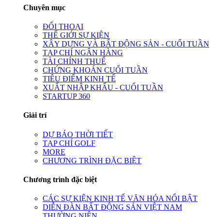
Chuyên mục
ĐỐI THOẠI
THẾ GIỚI SỰ KIỆN
XÂY DỰNG VÀ BẤT ĐỘNG SẢN - CUỐI TUẦN
TẠP CHÍ NGÂN HÀNG
TÀI CHÍNH THUẾ
CHỨNG KHOÁN CUỐI TUẦN
TIÊU ĐIỂM KINH TẾ
XUẤT NHẬP KHẨU - CUỐI TUẦN
STARTUP 360
Giải trí
DỰ BÁO THỜI TIẾT
TẠP CHÍ GOLF
MORE
CHƯƠNG TRÌNH ĐẶC BIỆT
Chương trình đặc biệt
CÁC SỰ KIỆN KINH TẾ VĂN HÓA NỔI BẬT
DIỄN ĐÀN BẤT ĐỘNG SẢN VIỆT NAM
THƯỜNG NIÊN