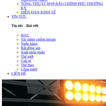
TỔNG THUẬT HỌP BÁO CHÍNH PHỦ THƯỜNG
KỲ
DIỄN ĐÀN KINH TẾ
TIN TỨC
Tin tức - Bài viết
HAC
Tài chính chứng khoán
Ngân hàng
Bất động sản
Xuất nhập khẩu
Thế giới
Giải trí
Thể thao
Công nghệ
LIÊN HỆ