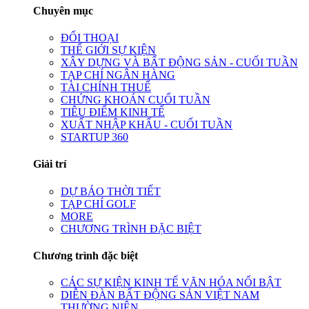
Chuyên mục
ĐỐI THOẠI
THẾ GIỚI SỰ KIỆN
XÂY DỰNG VÀ BẤT ĐỘNG SẢN - CUỐI TUẦN
TẠP CHÍ NGÂN HÀNG
TÀI CHÍNH THUẾ
CHỨNG KHOÁN CUỐI TUẦN
TIÊU ĐIỂM KINH TẾ
XUẤT NHẬP KHẨU - CUỐI TUẦN
STARTUP 360
Giải trí
DỰ BÁO THỜI TIẾT
TẠP CHÍ GOLF
MORE
CHƯƠNG TRÌNH ĐẶC BIỆT
Chương trình đặc biệt
CÁC SỰ KIỆN KINH TẾ VĂN HÓA NỔI BẬT
DIỄN ĐÀN BẤT ĐỘNG SẢN VIỆT NAM
THƯỜNG NIÊN