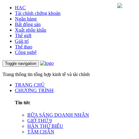
HAC
Tài chính chứng khoán
Ngân hàng
Bất động sản
Xuất nhập khẩu
Thế giới
Giải trí
Thể thao
Công nghệ
Toggle navigation
Trang thông tin tổng hợp kinh tế và tài chính
TRANG CHỦ
CHƯƠNG TRÌNH
Tin tức
BỮA SÁNG DOANH NHÂN
GIỜ THỨ 9
HÀN THỬ BIỂU
TÂM CHẤN