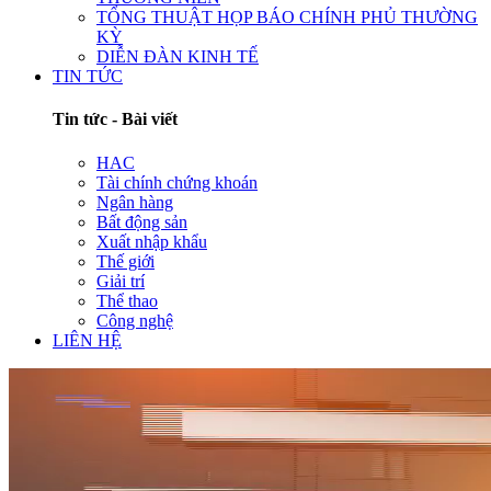
TỔNG THUẬT HỌP BÁO CHÍNH PHỦ THƯỜNG
KỲ
DIỄN ĐÀN KINH TẾ
TIN TỨC
Tin tức - Bài viết
HAC
Tài chính chứng khoán
Ngân hàng
Bất động sản
Xuất nhập khẩu
Thế giới
Giải trí
Thể thao
Công nghệ
LIÊN HỆ