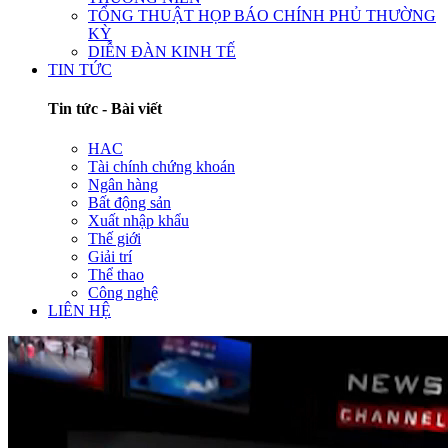
TỔNG THUẬT HỌP BÁO CHÍNH PHỦ THƯỜNG
KỲ
DIỄN ĐÀN KINH TẾ
TIN TỨC
Tin tức - Bài viết
HAC
Tài chính chứng khoán
Ngân hàng
Bất động sản
Xuất nhập khẩu
Thế giới
Giải trí
Thể thao
Công nghệ
LIÊN HỆ