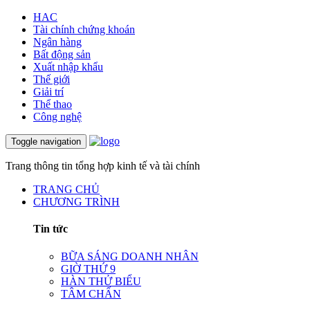
HAC
Tài chính chứng khoán
Ngân hàng
Bất động sản
Xuất nhập khẩu
Thế giới
Giải trí
Thể thao
Công nghệ
Toggle navigation
Trang thông tin tổng hợp kinh tế và tài chính
TRANG CHỦ
CHƯƠNG TRÌNH
Tin tức
BỮA SÁNG DOANH NHÂN
GIỜ THỨ 9
HÀN THỬ BIỂU
TÂM CHẤN