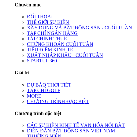
Chuyên mục
ĐỐI THOẠI
THẾ GIỚI SỰ KIỆN
XÂY DỰNG VÀ BẤT ĐỘNG SẢN - CUỐI TUẦN
TẠP CHÍ NGÂN HÀNG
TÀI CHÍNH THUẾ
CHỨNG KHOÁN CUỐI TUẦN
TIÊU ĐIỂM KINH TẾ
XUẤT NHẬP KHẨU - CUỐI TUẦN
STARTUP 360
Giải trí
DỰ BÁO THỜI TIẾT
TẠP CHÍ GOLF
MORE
CHƯƠNG TRÌNH ĐẶC BIỆT
Chương trình đặc biệt
CÁC SỰ KIỆN KINH TẾ VĂN HÓA NỔI BẬT
DIỄN ĐÀN BẤT ĐỘNG SẢN VIỆT NAM
THƯỜNG NIÊN