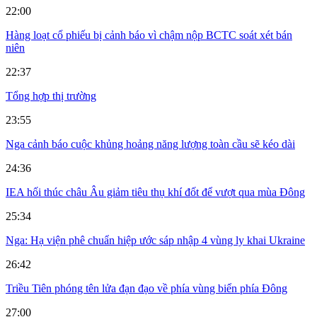
22:00
Hàng loạt cổ phiếu bị cảnh báo vì chậm nộp BCTC soát xét bán
niên
22:37
Tổng hợp thị trường
23:55
Nga cảnh báo cuộc khủng hoảng năng lượng toàn cầu sẽ kéo dài
24:36
IEA hối thúc châu Âu giảm tiêu thụ khí đốt để vượt qua mùa Đông
25:34
Nga: Hạ viện phê chuẩn hiệp ước sáp nhập 4 vùng ly khai Ukraine
26:42
Triều Tiên phóng tên lửa đạn đạo về phía vùng biển phía Đông
27:00