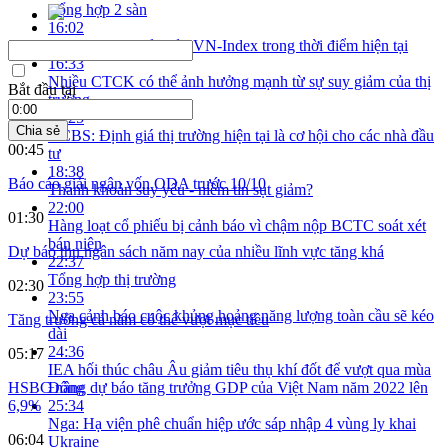
Tổng hợp 2 sàn
16:02
AIS: Hai kịch bản của VN-Index trong thời điểm hiện tại
16:33
Nhiều CTCK có thể ảnh hưởng mạnh từ sự suy giảm của thị
Bắt đầu tại
trường
17:25
Chia sẻ
ACBS: Định giá thị trường hiện tại là cơ hội cho các nhà đầu
00:45
tư
18:38
Báo cáo giải ngân vốn ODA trước 10/10
Thanh khoản suy yếu - niềm tin sụt giảm?
22:00
01:30
Hàng loạt cổ phiếu bị cảnh báo vì chậm nộp BCTC soát xét
bán niên
Dự báo thu ngân sách năm nay của nhiều lĩnh vực tăng khá
22:37
Tổng hợp thị trường
02:30
23:55
Nga cảnh báo cuộc khủng hoảng năng lượng toàn cầu sẽ kéo
Tăng trưởng cả năm có thể vượt mục tiêu
dài
24:36
05:17
IEA hối thúc châu Âu giảm tiêu thụ khí đốt để vượt qua mùa
Đông
HSBC nâng dự báo tăng trưởng GDP của Việt Nam năm 2022 lên
25:34
6,9%
Nga: Hạ viện phê chuẩn hiệp ước sáp nhập 4 vùng ly khai
06:04
Ukraine