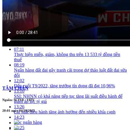
Tăng trưởng cả năm có thể vượt mục tiêu
05:17
HSBC nâng dự báo tăng trưởng GDP của Việt Nam năm
2022 lên 6,9%
06:04
IMF dự báo tăng trưởng GDP của Việt Nam năm 2022 sẽ
khoảng 7 - 7,5%
06:40
Yêu cầu đảm bảo nguồn cung xăng dầu trong mọi tình huống
07:11
Thực hiện miễn, giảm, không thu trên 13 533 tỷ đồng tiền
thuế
08:19
Ngân hàng đất đai gây tranh cãi trong dự thảo luật đất đai sửa
đổi
12:02
Đến cuối T9/2022, tăng trưởng tín dụng đã đạt 10,96%
TÂM CHẤN
13:10
SSI: NHNN có khả năng tiếp tục tăng lãi suất điều hành để
Nguồn: SCTV8 - VITV
giảm áp lực tỷ giá
13:26
20:01 ngày 04/10/2022
Lãi suất điều hành tăng ảnh hưởng đến nhiều khía cạnh
14:23
Góc ngân hàng
15:25