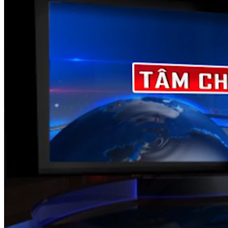
NỘI DUNG CHI TIẾT
00:45
Báo cáo giải ngân vốn ODA trước 10/10
01:30
Dự báo thu ngân sách năm nay của nhiều lĩnh vực tăng khá
02:30