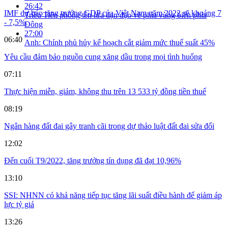
26:42
IMF dự báo tăng trưởng GDP của Việt Nam năm 2022 sẽ khoảng 7
Triều Tiên phóng tên lửa đạn đạo về phía vùng biển phía
- 7,5%
Đông
27:00
06:40
Anh: Chính phủ hủy kế hoạch cắt giảm mức thuế suất 45%
Yêu cầu đảm bảo nguồn cung xăng dầu trong mọi tình huống
07:11
Thực hiện miễn, giảm, không thu trên 13 533 tỷ đồng tiền thuế
08:19
Ngân hàng đất đai gây tranh cãi trong dự thảo luật đất đai sửa đổi
12:02
Đến cuối T9/2022, tăng trưởng tín dụng đã đạt 10,96%
13:10
SSI: NHNN có khả năng tiếp tục tăng lãi suất điều hành để giảm áp
lực tỷ giá
13:26