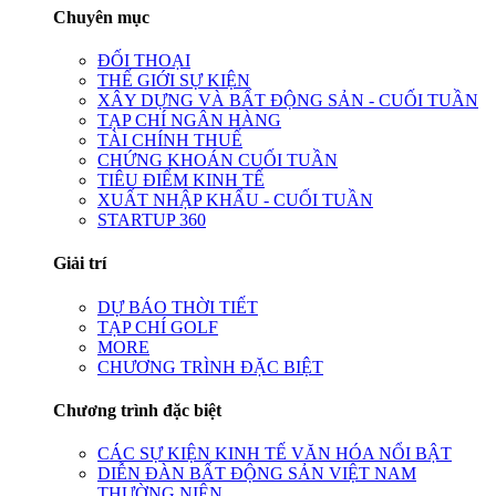
Chuyên mục
ĐỐI THOẠI
THẾ GIỚI SỰ KIỆN
XÂY DỰNG VÀ BẤT ĐỘNG SẢN - CUỐI TUẦN
TẠP CHÍ NGÂN HÀNG
TÀI CHÍNH THUẾ
CHỨNG KHOÁN CUỐI TUẦN
TIÊU ĐIỂM KINH TẾ
XUẤT NHẬP KHẨU - CUỐI TUẦN
STARTUP 360
Giải trí
DỰ BÁO THỜI TIẾT
TẠP CHÍ GOLF
MORE
CHƯƠNG TRÌNH ĐẶC BIỆT
Chương trình đặc biệt
CÁC SỰ KIỆN KINH TẾ VĂN HÓA NỔI BẬT
DIỄN ĐÀN BẤT ĐỘNG SẢN VIỆT NAM
THƯỜNG NIÊN