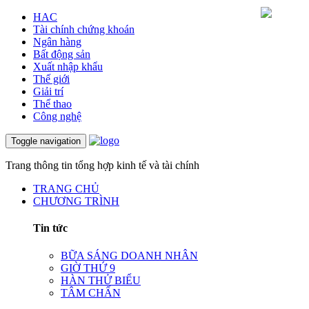
HAC
Tài chính chứng khoán
Ngân hàng
Bất động sản
Xuất nhập khẩu
Thế giới
Giải trí
Thể thao
Công nghệ
Toggle navigation
Trang thông tin tổng hợp kinh tế và tài chính
TRANG CHỦ
CHƯƠNG TRÌNH
Tin tức
BỮA SÁNG DOANH NHÂN
GIỜ THỨ 9
HÀN THỬ BIỂU
TÂM CHẤN