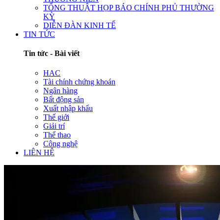
TỔNG THUẬT HỌP BÁO CHÍNH PHỦ THƯỜNG
KỲ
DIỄN ĐÀN KINH TẾ
TIN TỨC
Tin tức - Bài viết
HAC
Tài chính chứng khoán
Ngân hàng
Bất động sản
Xuất nhập khẩu
Thế giới
Giải trí
Thể thao
Công nghệ
LIÊN HỆ