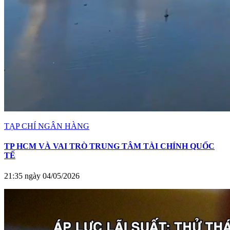
TẠP CHÍ NGÂN HÀNG
TP HCM VÀ VAI TRÒ TRUNG TÂM TÀI CHÍNH QUỐC
TẾ
21:35 ngày 04/05/2026