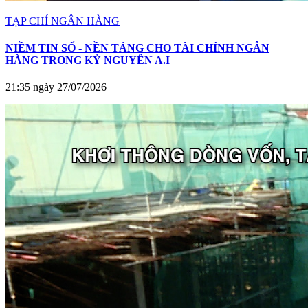
TẠP CHÍ NGÂN HÀNG
NIỀM TIN SỐ - NỀN TẢNG CHO TÀI CHÍNH NGÂN
HÀNG TRONG KỶ NGUYÊN A.I
21:35 ngày 27/07/2026