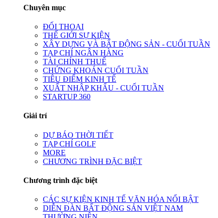
Chuyên mục
ĐỐI THOẠI
THẾ GIỚI SỰ KIỆN
XÂY DỰNG VÀ BẤT ĐỘNG SẢN - CUỐI TUẦN
TẠP CHÍ NGÂN HÀNG
TÀI CHÍNH THUẾ
CHỨNG KHOÁN CUỐI TUẦN
TIÊU ĐIỂM KINH TẾ
XUẤT NHẬP KHẨU - CUỐI TUẦN
STARTUP 360
Giải trí
DỰ BÁO THỜI TIẾT
TẠP CHÍ GOLF
MORE
CHƯƠNG TRÌNH ĐẶC BIỆT
Chương trình đặc biệt
CÁC SỰ KIỆN KINH TẾ VĂN HÓA NỔI BẬT
DIỄN ĐÀN BẤT ĐỘNG SẢN VIỆT NAM
THƯỜNG NIÊN