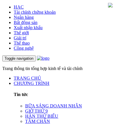
HAC
Tài chính chứng khoán
Ngân hàng
Bất động sản
Xuất nhập khẩu
Thế giới
Giải trí
Thể thao
Công nghệ
Toggle navigation
Trang thông tin tổng hợp kinh tế và tài chính
TRANG CHỦ
CHƯƠNG TRÌNH
Tin tức
BỮA SÁNG DOANH NHÂN
GIỜ THỨ 9
HÀN THỬ BIỂU
TÂM CHẤN