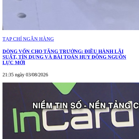
TẠP CHÍ NGÂN HÀNG
DÒNG VỐN CHO TĂNG TRƯỞNG: ĐIỀU HÀNH LÃI
SUẤT, TÍN DỤNG VÀ BÀI TOÁN HUY ĐỘNG NGUỒN
LỰC MỚI
21:35 ngày 03/08/2026