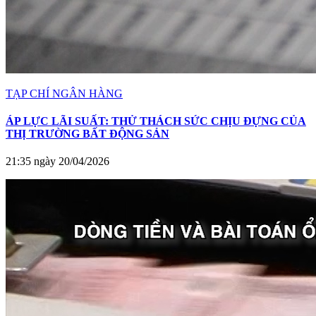
TẠP CHÍ NGÂN HÀNG
ÁP LỰC LÃI SUẤT: THỬ THÁCH SỨC CHỊU ĐỰNG CỦA
THỊ TRƯỜNG BẤT ĐỘNG SẢN
21:35 ngày 20/04/2026