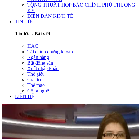
TỔNG THUẬT HỌP BÁO CHÍNH PHỦ THƯỜNG
KỲ
DIỄN ĐÀN KINH TẾ
TIN TỨC
Tin tức - Bài viết
HAC
Tài chính chứng khoán
Ngân hàng
Bất động sản
Xuất nhập khẩu
Thế giới
Giải trí
Thể thao
Công nghệ
LIÊN HỆ