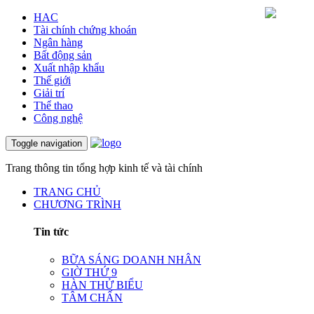
HAC
Tài chính chứng khoán
Ngân hàng
Bất động sản
Xuất nhập khẩu
Thế giới
Giải trí
Thể thao
Công nghệ
Toggle navigation
Trang thông tin tổng hợp kinh tế và tài chính
TRANG CHỦ
CHƯƠNG TRÌNH
Tin tức
BỮA SÁNG DOANH NHÂN
GIỜ THỨ 9
HÀN THỬ BIỂU
TÂM CHẤN