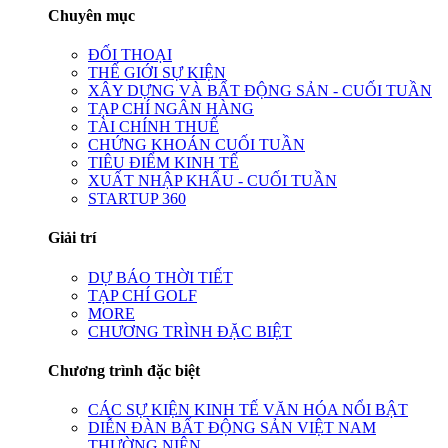
Chuyên mục
ĐỐI THOẠI
THẾ GIỚI SỰ KIỆN
XÂY DỰNG VÀ BẤT ĐỘNG SẢN - CUỐI TUẦN
TẠP CHÍ NGÂN HÀNG
TÀI CHÍNH THUẾ
CHỨNG KHOÁN CUỐI TUẦN
TIÊU ĐIỂM KINH TẾ
XUẤT NHẬP KHẨU - CUỐI TUẦN
STARTUP 360
Giải trí
DỰ BÁO THỜI TIẾT
TẠP CHÍ GOLF
MORE
CHƯƠNG TRÌNH ĐẶC BIỆT
Chương trình đặc biệt
CÁC SỰ KIỆN KINH TẾ VĂN HÓA NỔI BẬT
DIỄN ĐÀN BẤT ĐỘNG SẢN VIỆT NAM
THƯỜNG NIÊN