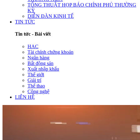
TỔNG THUẬT HỌP BÁO CHÍNH PHỦ THƯỜNG
KỲ
DIỄN ĐÀN KINH TẾ
TIN TỨC
Tin tức - Bài viết
HAC
Tài chính chứng khoán
Ngân hàng
Bất động sản
Xuất nhập khẩu
Thế giới
Giải trí
Thể thao
Công nghệ
LIÊN HỆ