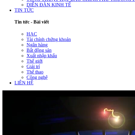
DIỄN ĐÀN KINH TẾ
TIN TỨC
Tin tức - Bài viết
HAC
Tài chính chứng khoán
Ngân hàng
Bất động sản
Xuất nhập khẩu
Thế giới
Giải trí
Thể thao
Công nghệ
LIÊN HỆ