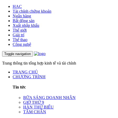
HAC
Tài chính chứng khoán
Ngân hàng
Bất động sản
Xuất nhập khẩu
Thế giới
Giải trí
Thể thao
Công nghệ
Toggle navigation
Trang thông tin tổng hợp kinh tế và tài chính
TRANG CHỦ
CHƯƠNG TRÌNH
Tin tức
BỮA SÁNG DOANH NHÂN
GIỜ THỨ 9
HÀN THỬ BIỂU
TÂM CHẤN