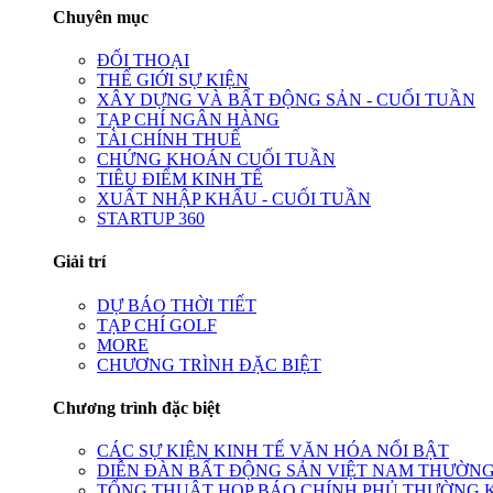
Chuyên mục
ĐỐI THOẠI
THẾ GIỚI SỰ KIỆN
XÂY DỰNG VÀ BẤT ĐỘNG SẢN - CUỐI TUẦN
TẠP CHÍ NGÂN HÀNG
TÀI CHÍNH THUẾ
CHỨNG KHOÁN CUỐI TUẦN
TIÊU ĐIỂM KINH TẾ
XUẤT NHẬP KHẨU - CUỐI TUẦN
STARTUP 360
Giải trí
DỰ BÁO THỜI TIẾT
TẠP CHÍ GOLF
MORE
CHƯƠNG TRÌNH ĐẶC BIỆT
Chương trình đặc biệt
CÁC SỰ KIỆN KINH TẾ VĂN HÓA NỔI BẬT
DIỄN ĐÀN BẤT ĐỘNG SẢN VIỆT NAM THƯỜNG
TỔNG THUẬT HỌP BÁO CHÍNH PHỦ THƯỜNG 