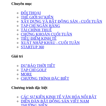
Chuyên mục
ĐỐI THOẠI
THẾ GIỚI SỰ KIỆN
XÂY DỰNG VÀ BẤT ĐỘNG SẢN - CUỐI TUẦN
TẠP CHÍ NGÂN HÀNG
TÀI CHÍNH THUẾ
CHỨNG KHOÁN CUỐI TUẦN
TIÊU ĐIỂM KINH TẾ
XUẤT NHẬP KHẨU - CUỐI TUẦN
STARTUP 360
Giải trí
DỰ BÁO THỜI TIẾT
TẠP CHÍ GOLF
MORE
CHƯƠNG TRÌNH ĐẶC BIỆT
Chương trình đặc biệt
CÁC SỰ KIỆN KINH TẾ VĂN HÓA NỔI BẬT
DIỄN ĐÀN BẤT ĐỘNG SẢN VIỆT NAM
THƯỜNG NIÊN