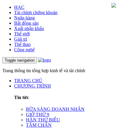
HAC
Tài chính chứng khoán
Ngân hàng
Bất động sản
Xuất nhập khẩu
Thế giới
Giải trí
Thể thao
Công nghệ
Toggle navigation
Trang thông tin tổng hợp kinh tế và tài chính
TRANG CHỦ
CHƯƠNG TRÌNH
Tin tức
BỮA SÁNG DOANH NHÂN
GIỜ THỨ 9
HÀN THỬ BIỂU
TÂM CHẤN