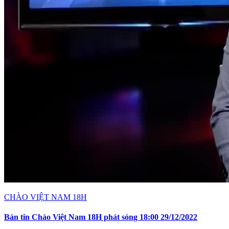
CHÀO VIỆT NAM 18H
Bản tin Chào Việt Nam 18H phát sóng 18:00 29/12/2022