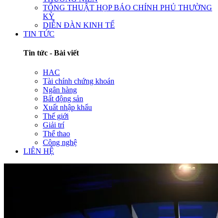
TỔNG THUẬT HỌP BÁO CHÍNH PHỦ THƯỜNG
KỲ
DIỄN ĐÀN KINH TẾ
TIN TỨC
Tin tức - Bài viết
HAC
Tài chính chứng khoán
Ngân hàng
Bất động sản
Xuất nhập khẩu
Thế giới
Giải trí
Thể thao
Công nghệ
LIÊN HỆ