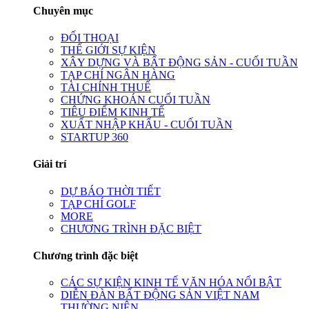
Chuyên mục
ĐỐI THOẠI
THẾ GIỚI SỰ KIỆN
XÂY DỰNG VÀ BẤT ĐỘNG SẢN - CUỐI TUẦN
TẠP CHÍ NGÂN HÀNG
TÀI CHÍNH THUẾ
CHỨNG KHOÁN CUỐI TUẦN
TIÊU ĐIỂM KINH TẾ
XUẤT NHẬP KHẨU - CUỐI TUẦN
STARTUP 360
Giải trí
DỰ BÁO THỜI TIẾT
TẠP CHÍ GOLF
MORE
CHƯƠNG TRÌNH ĐẶC BIỆT
Chương trình đặc biệt
CÁC SỰ KIỆN KINH TẾ VĂN HÓA NỔI BẬT
DIỄN ĐÀN BẤT ĐỘNG SẢN VIỆT NAM
THƯỜNG NIÊN