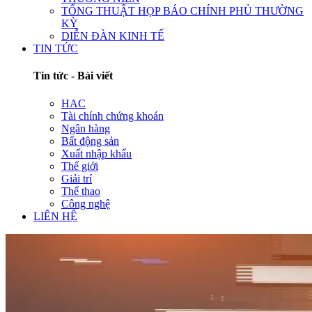
TỔNG THUẬT HỌP BÁO CHÍNH PHỦ THƯỜNG
KỲ
DIỄN ĐÀN KINH TẾ
TIN TỨC
Tin tức - Bài viết
HAC
Tài chính chứng khoán
Ngân hàng
Bất động sản
Xuất nhập khẩu
Thế giới
Giải trí
Thể thao
Công nghệ
LIÊN HỆ