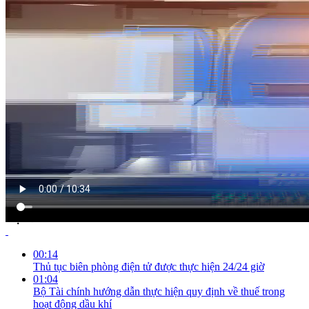
NỘI DUNG CHI TIẾT
00:14
Thủ tục biên phòng điện tử được thực hiện 24/24 giờ
01:04
Bộ Tài chính hướng dẫn thực hiện quy định về thuế trong
hoạt động dầu khí