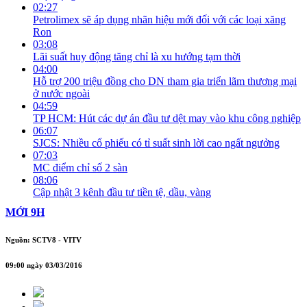
02:27
Petrolimex sẽ áp dụng nhãn hiệu mới đối với các loại xăng
Ron
03:08
Lãi suất huy động tăng chỉ là xu hướng tạm thời
04:00
Hỗ trợ 200 triệu đồng cho DN tham gia triển lãm thương mại
ở nước ngoài
04:59
TP HCM: Hút các dự án đầu tư dệt may vào khu công nghiệp
06:07
SJCS: Nhiều cổ phiếu có tỉ suất sinh lời cao ngất ngưởng
07:03
MC điểm chỉ số 2 sàn
08:06
Cập nhật 3 kênh đầu tư tiền tệ, dầu, vàng
MỚI 9H
Nguồn: SCTV8 - VITV
09:00 ngày 03/03/2016