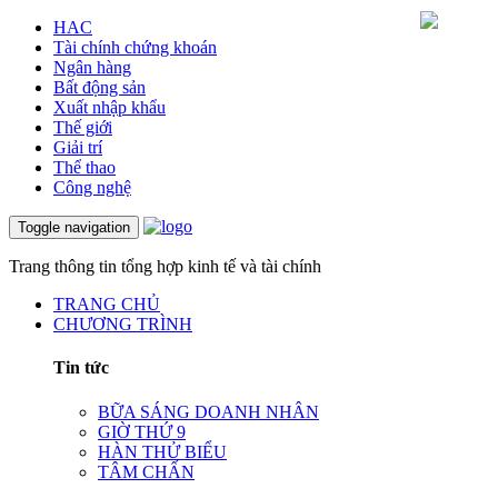
HAC
Tài chính chứng khoán
Ngân hàng
Bất động sản
Xuất nhập khẩu
Thế giới
Giải trí
Thể thao
Công nghệ
Toggle navigation
Trang thông tin tổng hợp kinh tế và tài chính
TRANG CHỦ
CHƯƠNG TRÌNH
Tin tức
BỮA SÁNG DOANH NHÂN
GIỜ THỨ 9
HÀN THỬ BIỂU
TÂM CHẤN