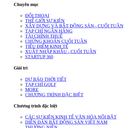
Chuyên mục
ĐỐI THOẠI
THẾ GIỚI SỰ KIỆN
XÂY DỰNG VÀ BẤT ĐỘNG SẢN - CUỐI TUẦN
TẠP CHÍ NGÂN HÀNG
TÀI CHÍNH THUẾ
CHỨNG KHOÁN CUỐI TUẦN
TIÊU ĐIỂM KINH TẾ
XUẤT NHẬP KHẨU - CUỐI TUẦN
STARTUP 360
Giải trí
DỰ BÁO THỜI TIẾT
TẠP CHÍ GOLF
MORE
CHƯƠNG TRÌNH ĐẶC BIỆT
Chương trình đặc biệt
CÁC SỰ KIỆN KINH TẾ VĂN HÓA NỔI BẬT
DIỄN ĐÀN BẤT ĐỘNG SẢN VIỆT NAM
THƯỜNG NIÊN