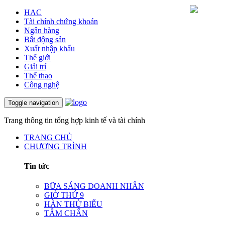
HAC
Tài chính chứng khoán
Ngân hàng
Bất động sản
Xuất nhập khẩu
Thế giới
Giải trí
Thể thao
Công nghệ
Toggle navigation
Trang thông tin tổng hợp kinh tế và tài chính
TRANG CHỦ
CHƯƠNG TRÌNH
Tin tức
BỮA SÁNG DOANH NHÂN
GIỜ THỨ 9
HÀN THỬ BIỂU
TÂM CHẤN