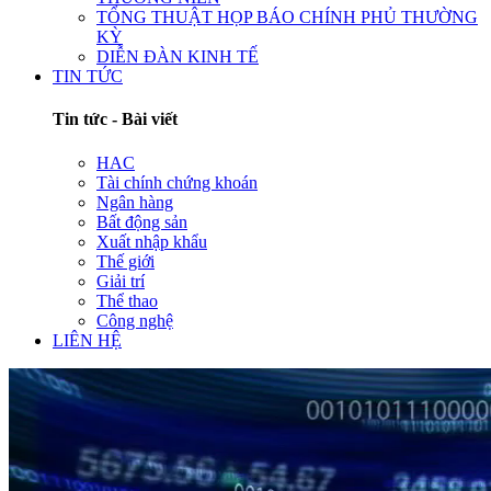
TỔNG THUẬT HỌP BÁO CHÍNH PHỦ THƯỜNG
KỲ
DIỄN ĐÀN KINH TẾ
TIN TỨC
Tin tức - Bài viết
HAC
Tài chính chứng khoán
Ngân hàng
Bất động sản
Xuất nhập khẩu
Thế giới
Giải trí
Thể thao
Công nghệ
LIÊN HỆ