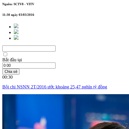
Nguồn: SCTV8 - VITV
11:30 ngày 03/03/2016
Bắt đầu tại
Chia sẻ
00:30
Bội chi NSNN 2T/2016 ước khoảng 25,47 nghìn tỷ đồng