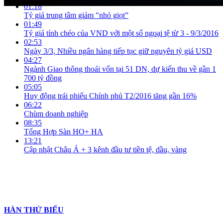
01:18
Tỷ giá trung tâm giảm "nhỏ giọt”
01:49
Tỷ giá tính chéo của VND với một số ngoại tệ từ 3 - 9/3/2016
02:53
Ngày 3/3, Nhiều ngân hàng tiếp tục giữ nguyên tỷ giá USD
04:27
Ngành Giao thông thoái vốn tại 51 DN, dự kiến thu về gần 1
700 tỷ đồng
05:05
Huy động trái phiếu Chính phủ T2/2016 tăng gần 16%
06:22
Chùm doanh nghiệp
08:35
Tổng Hợp Sàn HO+ HA
13:21
Cập nhật Châu Á + 3 kênh đầu tư tiền tệ, dầu, vàng
HÀN THỬ BIỂU