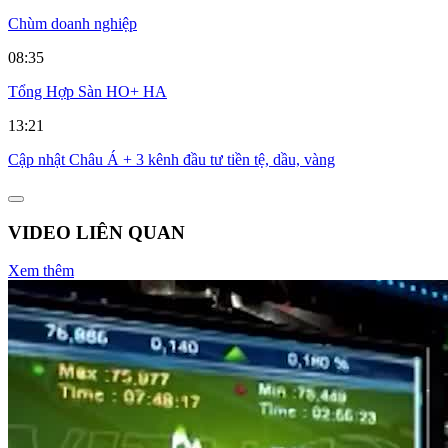
Chùm doanh nghiệp
08:35
Tổng Hợp Sàn HO+ HA
13:21
Cập nhật Châu Á + 3 kênh đầu tư tiền tệ, dầu, vàng
VIDEO LIÊN QUAN
Xem thêm