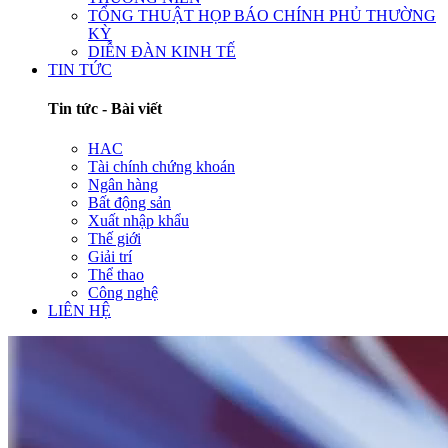
TỔNG THUẬT HỌP BÁO CHÍNH PHỦ THƯỜNG
KỲ
DIỄN ĐÀN KINH TẾ
TIN TỨC
Tin tức - Bài viết
HAC
Tài chính chứng khoán
Ngân hàng
Bất động sản
Xuất nhập khẩu
Thế giới
Giải trí
Thể thao
Công nghệ
LIÊN HỆ