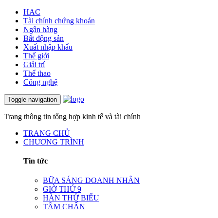
HAC
Tài chính chứng khoán
Ngân hàng
Bất động sản
Xuất nhập khẩu
Thế giới
Giải trí
Thể thao
Công nghệ
Toggle navigation
Trang thông tin tổng hợp kinh tế và tài chính
TRANG CHỦ
CHƯƠNG TRÌNH
Tin tức
BỮA SÁNG DOANH NHÂN
GIỜ THỨ 9
HÀN THỬ BIỂU
TÂM CHẤN