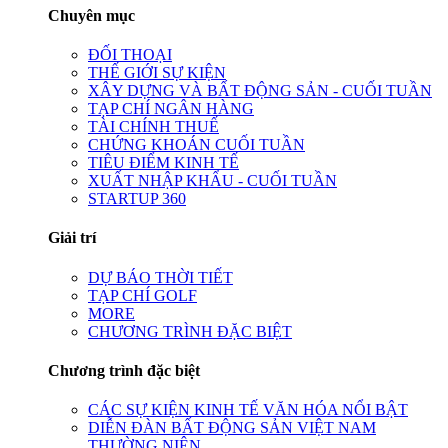
Chuyên mục
ĐỐI THOẠI
THẾ GIỚI SỰ KIỆN
XÂY DỰNG VÀ BẤT ĐỘNG SẢN - CUỐI TUẦN
TẠP CHÍ NGÂN HÀNG
TÀI CHÍNH THUẾ
CHỨNG KHOÁN CUỐI TUẦN
TIÊU ĐIỂM KINH TẾ
XUẤT NHẬP KHẨU - CUỐI TUẦN
STARTUP 360
Giải trí
DỰ BÁO THỜI TIẾT
TẠP CHÍ GOLF
MORE
CHƯƠNG TRÌNH ĐẶC BIỆT
Chương trình đặc biệt
CÁC SỰ KIỆN KINH TẾ VĂN HÓA NỔI BẬT
DIỄN ĐÀN BẤT ĐỘNG SẢN VIỆT NAM
THƯỜNG NIÊN