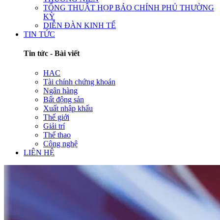
TỔNG THUẬT HỌP BÁO CHÍNH PHỦ THƯỜNG
KỲ
DIỄN ĐÀN KINH TẾ
TIN TỨC
Tin tức - Bài viết
HAC
Tài chính chứng khoán
Ngân hàng
Bất động sản
Xuất nhập khẩu
Thế giới
Giải trí
Thể thao
Công nghệ
LIÊN HỆ