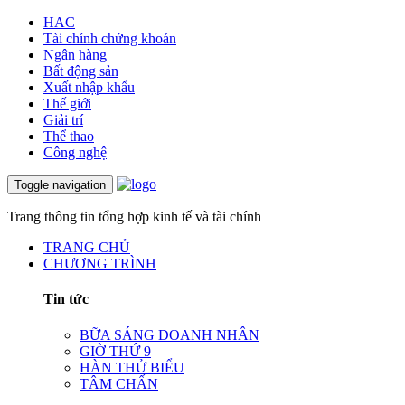
HAC
Tài chính chứng khoán
Ngân hàng
Bất động sản
Xuất nhập khẩu
Thế giới
Giải trí
Thể thao
Công nghệ
Toggle navigation
Trang thông tin tổng hợp kinh tế và tài chính
TRANG CHỦ
CHƯƠNG TRÌNH
Tin tức
BỮA SÁNG DOANH NHÂN
GIỜ THỨ 9
HÀN THỬ BIỂU
TÂM CHẤN