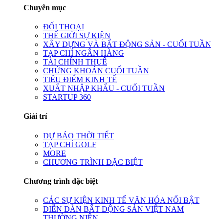
Chuyên mục
ĐỐI THOẠI
THẾ GIỚI SỰ KIỆN
XÂY DỰNG VÀ BẤT ĐỘNG SẢN - CUỐI TUẦN
TẠP CHÍ NGÂN HÀNG
TÀI CHÍNH THUẾ
CHỨNG KHOÁN CUỐI TUẦN
TIÊU ĐIỂM KINH TẾ
XUẤT NHẬP KHẨU - CUỐI TUẦN
STARTUP 360
Giải trí
DỰ BÁO THỜI TIẾT
TẠP CHÍ GOLF
MORE
CHƯƠNG TRÌNH ĐẶC BIỆT
Chương trình đặc biệt
CÁC SỰ KIỆN KINH TẾ VĂN HÓA NỔI BẬT
DIỄN ĐÀN BẤT ĐỘNG SẢN VIỆT NAM
THƯỜNG NIÊN