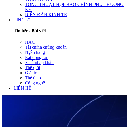
TỔNG THUẬT HỌP BÁO CHÍNH PHỦ THƯỜNG
KỲ
DIỄN ĐÀN KINH TẾ
TIN TỨC
Tin tức - Bài viết
HAC
Tài chính chứng khoán
Ngân hàng
Bất động sản
Xuất nhập khẩu
Thế giới
Giải trí
Thể thao
Công nghệ
LIÊN HỆ