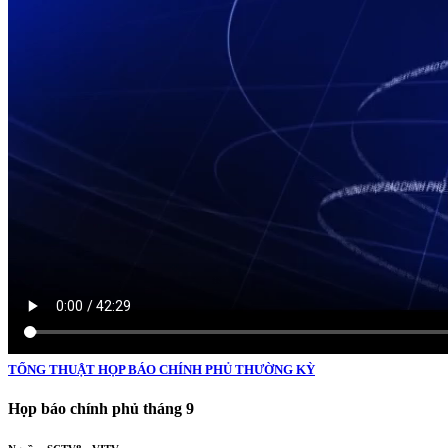
TỔNG THUẬT HỌP BÁO CHÍNH PHỦ THƯỜNG KỲ
Họp báo chính phủ tháng 9