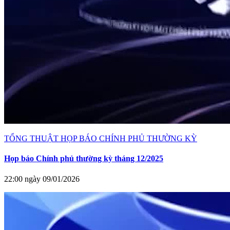
TỔNG THUẬT HỌP BÁO CHÍNH PHỦ THƯỜNG KỲ
Họp báo Chính phủ thường kỳ tháng 12/2025
22:00 ngày 09/01/2026