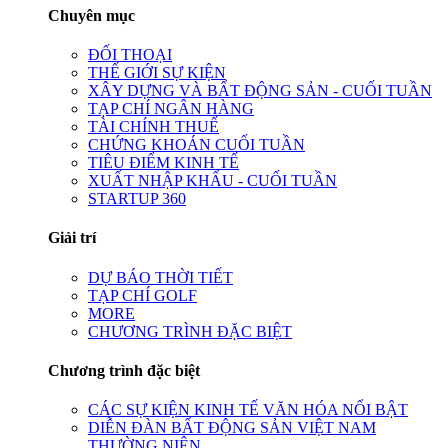
Chuyên mục
ĐỐI THOẠI
THẾ GIỚI SỰ KIỆN
XÂY DỰNG VÀ BẤT ĐỘNG SẢN - CUỐI TUẦN
TẠP CHÍ NGÂN HÀNG
TÀI CHÍNH THUẾ
CHỨNG KHOÁN CUỐI TUẦN
TIÊU ĐIỂM KINH TẾ
XUẤT NHẬP KHẨU - CUỐI TUẦN
STARTUP 360
Giải trí
DỰ BÁO THỜI TIẾT
TẠP CHÍ GOLF
MORE
CHƯƠNG TRÌNH ĐẶC BIỆT
Chương trình đặc biệt
CÁC SỰ KIỆN KINH TẾ VĂN HÓA NỔI BẬT
DIỄN ĐÀN BẤT ĐỘNG SẢN VIỆT NAM
THƯỜNG NIÊN