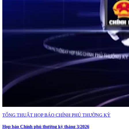
TỔNG THUẬT HỌP BÁO CHÍNH PHỦ THƯỜNG KỲ
Họp báo Chính phủ thường kỳ tháng 3/2026