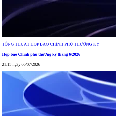
TỔNG THUẬT HỌP BÁO CHÍNH PHỦ THƯỜNG KỲ
Họp báo Chính phủ thường kỳ tháng 6/2026
21:15 ngày 06/07/2026