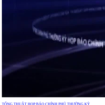
TỔNG THUẬT HỌP BÁO CHÍNH PHỦ THƯỜNG KỲ