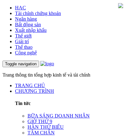
HAC
Tài chính chứng khoán
Ngân hàng
Bất động sản
Xuất nhập khẩu
Thế giới
Giải trí
Thể thao
Công nghệ
Toggle navigation
Trang thông tin tổng hợp kinh tế và tài chính
TRANG CHỦ
CHƯƠNG TRÌNH
Tin tức
BỮA SÁNG DOANH NHÂN
GIỜ THỨ 9
HÀN THỬ BIỂU
TÂM CHẤN