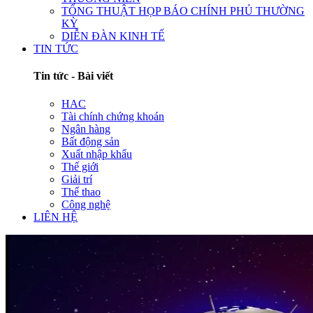
TỔNG THUẬT HỌP BÁO CHÍNH PHỦ THƯỜNG
KỲ
DIỄN ĐÀN KINH TẾ
TIN TỨC
Tin tức - Bài viết
HAC
Tài chính chứng khoán
Ngân hàng
Bất động sản
Xuất nhập khẩu
Thế giới
Giải trí
Thể thao
Công nghệ
LIÊN HỆ