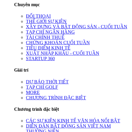
Chuyên mục
ĐỐI THOẠI
THẾ GIỚI SỰ KIỆN
XÂY DỰNG VÀ BẤT ĐỘNG SẢN - CUỐI TUẦN
TẠP CHÍ NGÂN HÀNG
TÀI CHÍNH THUẾ
CHỨNG KHOÁN CUỐI TUẦN
TIÊU ĐIỂM KINH TẾ
XUẤT NHẬP KHẨU - CUỐI TUẦN
STARTUP 360
Giải trí
DỰ BÁO THỜI TIẾT
TẠP CHÍ GOLF
MORE
CHƯƠNG TRÌNH ĐẶC BIỆT
Chương trình đặc biệt
CÁC SỰ KIỆN KINH TẾ VĂN HÓA NỔI BẬT
DIỄN ĐÀN BẤT ĐỘNG SẢN VIỆT NAM
THƯỜNG NIÊN