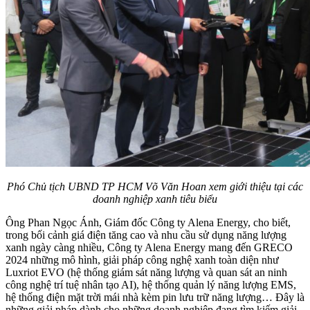
Phó Chủ tịch UBND TP HCM Võ Văn Hoan xem giới thiệu tại các
doanh nghiệp xanh tiêu biểu
Ông Phan Ngọc Ánh, Giám đốc Công ty Alena Energy, cho biết,
trong bối cảnh giá điện tăng cao và nhu cầu sử dụng năng lượng
xanh ngày càng nhiều, Công ty Alena Energy mang đến GRECO
2024 những mô hình, giải pháp công nghệ xanh toàn diện như
Luxriot EVO (hệ thống giám sát năng lượng và quan sát an ninh
công nghệ trí tuệ nhân tạo AI), hệ thống quản lý năng lượng EMS,
hệ thống điện mặt trời mái nhà kèm pin lưu trữ năng lượng… Đây là
những giải pháp dành cho những doanh nghiệp đang tìm kiếm giải