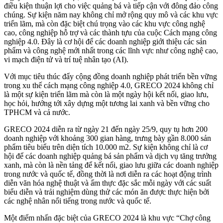
điều kiện thuận lợi cho việc quảng bá và tiếp cận với đông đảo công
chúng. Sự kiện năm nay không chỉ mở rộng quy mô và các khu vực
triển lãm, mà còn đặc biệt chú trọng vào các khu vực công nghệ
cao, công nghiệp hỗ trợ và các thành tựu của cuộc Cách mạng công
nghiệp 4.0. Đây là cơ hội để các doanh nghiệp giới thiệu các sản
phẩm và công nghệ mới nhất trong các lĩnh vực như công nghệ cao,
vi mạch điện tử và trí tuệ nhân tạo (AI).
Với mục tiêu thúc đẩy cộng đồng doanh nghiệp phát triển bền vững
trong xu thế cách mạng công nghiệp 4.0, GRECO 2024 không chỉ
là một sự kiện triển lãm mà còn là một ngày hội kết nối, giao lưu,
học hỏi, hướng tới xây dựng một tương lai xanh và bền vững cho
TPHCM và cả nước.
GRECO 2024 diễn ra từ ngày 21 đến ngày 25/9, quy tụ hơn 200
doanh nghiệp với khoảng 300 gian hàng, trưng bày gần 8.000 sản
phẩm tiêu biểu trên diện tích 10.000 m2. Sự kiện không chỉ là cơ
hội để các doanh nghiệp quảng bá sản phẩm và dịch vụ tăng trưởng
xanh, mà còn là nền tảng để kết nối, giao lưu giữa các doanh nghiệp
trong nước và quốc tế, đồng thời là nơi diễn ra các hoạt động trình
diễn văn hóa nghệ thuật và ẩm thực đặc sắc mỗi ngày với các suất
biểu diễn và trải nghiệm dùng thử các món ăn được thực hiện bởi
các nghệ nhân nổi tiếng trong nước và quốc tế.
Một điểm nhấn đặc biệt của GRECO 2024 là khu vực “Chợ công