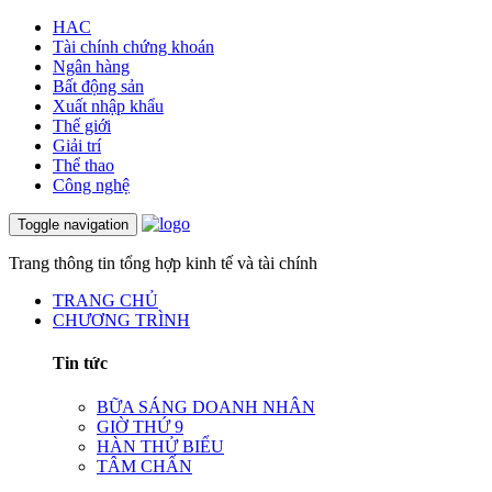
HAC
Tài chính chứng khoán
Ngân hàng
Bất động sản
Xuất nhập khẩu
Thế giới
Giải trí
Thể thao
Công nghệ
Toggle navigation
Trang thông tin tổng hợp kinh tế và tài chính
TRANG CHỦ
CHƯƠNG TRÌNH
Tin tức
BỮA SÁNG DOANH NHÂN
GIỜ THỨ 9
HÀN THỬ BIỂU
TÂM CHẤN