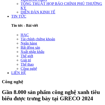
TỔNG THUẬT HỌP BÁO CHÍNH PHỦ THƯỜNG
KỲ
DIỄN ĐÀN KINH TẾ
TIN TỨC
Tin tức - Bài viết
HAC
Tài chính chứng khoán
Ngân hàng
Bất động sản
Xuất nhập khẩu
Thế giới
Giải trí
Thể thao
Công nghệ
LIÊN HỆ
Công nghệ
Gần 8.000 sản phẩm công nghệ xanh tiêu
biểu được trưng bày tại GRECO 2024