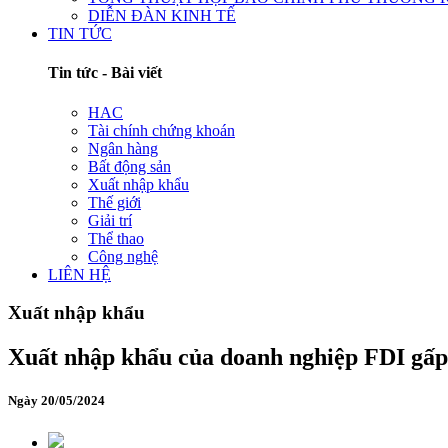
DIỄN ĐÀN KINH TẾ
TIN TỨC
Tin tức - Bài viết
HAC
Tài chính chứng khoán
Ngân hàng
Bất động sản
Xuất nhập khẩu
Thế giới
Giải trí
Thể thao
Công nghệ
LIÊN HỆ
Xuất nhập khẩu
Xuất nhập khẩu của doanh nghiệp FDI gấp 
Ngày 20/05/2024