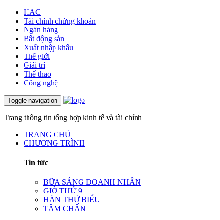
HAC
Tài chính chứng khoán
Ngân hàng
Bất động sản
Xuất nhập khẩu
Thế giới
Giải trí
Thể thao
Công nghệ
Toggle navigation
Trang thông tin tổng hợp kinh tế và tài chính
TRANG CHỦ
CHƯƠNG TRÌNH
Tin tức
BỮA SÁNG DOANH NHÂN
GIỜ THỨ 9
HÀN THỬ BIỂU
TÂM CHẤN