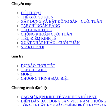
Chuyên mục
ĐỐI THOẠI
THẾ GIỚI SỰ KIỆN
XÂY DỰNG VÀ BẤT ĐỘNG SẢN - CUỐI TUẦN
TẠP CHÍ NGÂN HÀNG
TÀI CHÍNH THUẾ
CHỨNG KHOÁN CUỐI TUẦN
TIÊU ĐIỂM KINH TẾ
XUẤT NHẬP KHẨU - CUỐI TUẦN
STARTUP 360
Giải trí
DỰ BÁO THỜI TIẾT
TẠP CHÍ GOLF
MORE
CHƯƠNG TRÌNH ĐẶC BIỆT
Chương trình đặc biệt
CÁC SỰ KIỆN KINH TẾ VĂN HÓA NỔI BẬT
DIỄN ĐÀN BẤT ĐỘNG SẢN VIỆT NAM THƯỜNG
TỔNG THUẬT HỌP BÁO CHÍNH PHỦ THƯỜNG 