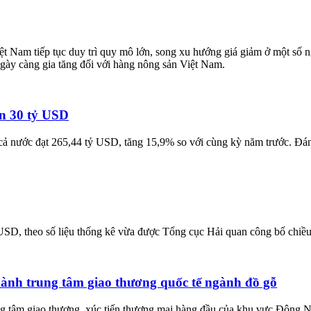
ệt Nam tiếp tục duy trì quy mô lớn, song xu hướng giá giảm ở một số 
ngày càng gia tăng đối với hàng nông sản Việt Nam.
n 30 tỷ USD
 cả nước đạt 265,44 tỷ USD, tăng 15,9% so với cùng kỳ năm trước. Đá
USD, theo số liệu thống kê vừa được Tổng cục Hải quan công bố chiều
h trung tâm giao thương quốc tế ngành đồ gỗ
ng tâm giao thương, xúc tiến thương mại hàng đầu của khu vực Đông 