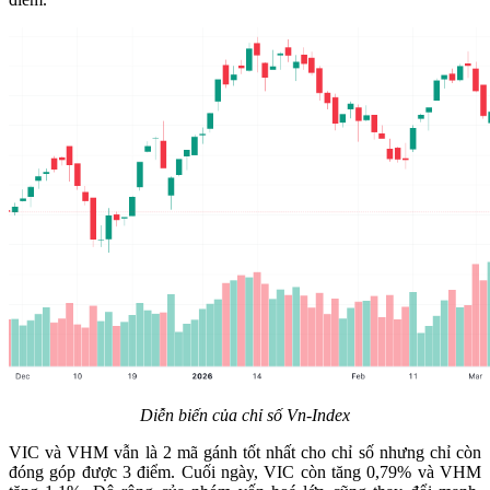
Diễn biến của chỉ số Vn-Index
VIC và VHM vẫn là 2 mã gánh tốt nhất cho chỉ số nhưng chỉ còn
đóng góp được 3 điểm. Cuối ngày, VIC còn tăng 0,79% và VHM