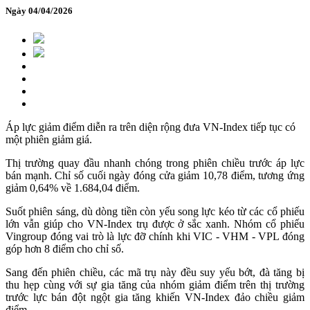
Ngày 04/04/2026
Áp lực giảm điểm diễn ra trên diện rộng đưa VN-Index tiếp tục có
một phiên giảm giá.
Thị trường quay đầu nhanh chóng trong phiên chiều trước áp lực
bán mạnh. Chỉ số cuối ngày đóng cửa giảm 10,78 điểm, tương ứng
giảm 0,64% về 1.684,04 điểm.
Suốt phiên sáng, dù dòng tiền còn yếu song lực kéo từ các cổ phiếu
lớn vẫn giúp cho VN-Index trụ được ở sắc xanh. Nhóm cổ phiếu
Vingroup đóng vai trò là lực đỡ chính khi VIC - VHM - VPL đóng
góp hơn 8 điểm cho chỉ số.
Sang đến phiên chiều, các mã trụ này đều suy yếu bớt, đà tăng bị
thu hẹp cùng với sự gia tăng của nhóm giảm điểm trên thị trường
trước lực bán đột ngột gia tăng khiến VN-Index đảo chiều giảm
điểm.