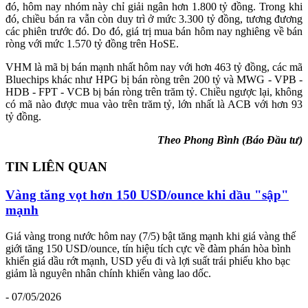
đó, hôm nay nhóm này chỉ giải ngân hơn 1.800 tỷ đồng. Trong khi
đó, chiều bán ra vẫn còn duy trì ở mức 3.300 tỷ đồng, tương đương
các phiên trước đó. Do đó, giá trị mua bán hôm nay nghiêng về bán
ròng với mức 1.570 tỷ đồng trên HoSE.
VHM là mã bị bán mạnh nhất hôm nay với hơn 463 tỷ đồng, các mã
Bluechips khác như HPG bị bán ròng trên 200 tỷ và MWG - VPB -
HDB - FPT - VCB bị bán ròng trên trăm tỷ. Chiều ngược lại, không
có mã nào được mua vào trên trăm tỷ, lớn nhất là ACB với hơn 93
tỷ đồng.
Theo Phong Bình (Báo Đầu tư)
TIN LIÊN QUAN
Vàng tăng vọt hơn 150 USD/ounce khi dầu "sập"
mạnh
Giá vàng trong nước hôm nay (7/5) bật tăng mạnh khi giá vàng thế
giới tăng 150 USD/ounce, tín hiệu tích cực về đàm phán hòa bình
khiến giá dầu rớt mạnh, USD yếu đi và lợi suất trái phiếu kho bạc
giảm là nguyên nhân chính khiến vàng lao dốc.
- 07/05/2026