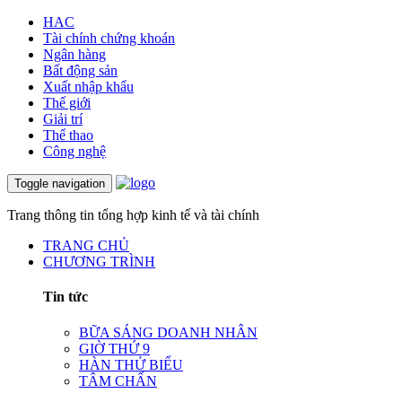
HAC
Tài chính chứng khoán
Ngân hàng
Bất động sản
Xuất nhập khẩu
Thế giới
Giải trí
Thể thao
Công nghệ
Toggle navigation
Trang thông tin tổng hợp kinh tế và tài chính
TRANG CHỦ
CHƯƠNG TRÌNH
Tin tức
BỮA SÁNG DOANH NHÂN
GIỜ THỨ 9
HÀN THỬ BIỂU
TÂM CHẤN