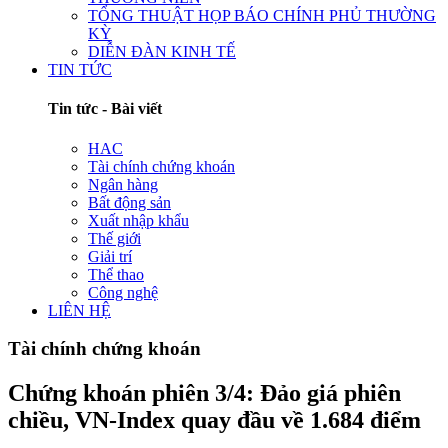
TỔNG THUẬT HỌP BÁO CHÍNH PHỦ THƯỜNG
KỲ
DIỄN ĐÀN KINH TẾ
TIN TỨC
Tin tức - Bài viết
HAC
Tài chính chứng khoán
Ngân hàng
Bất động sản
Xuất nhập khẩu
Thế giới
Giải trí
Thể thao
Công nghệ
LIÊN HỆ
Tài chính chứng khoán
Chứng khoán phiên 3/4: Đảo giá phiên
chiều, VN-Index quay đầu về 1.684 điểm