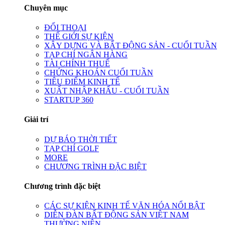
Chuyên mục
ĐỐI THOẠI
THẾ GIỚI SỰ KIỆN
XÂY DỰNG VÀ BẤT ĐỘNG SẢN - CUỐI TUẦN
TẠP CHÍ NGÂN HÀNG
TÀI CHÍNH THUẾ
CHỨNG KHOÁN CUỐI TUẦN
TIÊU ĐIỂM KINH TẾ
XUẤT NHẬP KHẨU - CUỐI TUẦN
STARTUP 360
Giải trí
DỰ BÁO THỜI TIẾT
TẠP CHÍ GOLF
MORE
CHƯƠNG TRÌNH ĐẶC BIỆT
Chương trình đặc biệt
CÁC SỰ KIỆN KINH TẾ VĂN HÓA NỔI BẬT
DIỄN ĐÀN BẤT ĐỘNG SẢN VIỆT NAM
THƯỜNG NIÊN