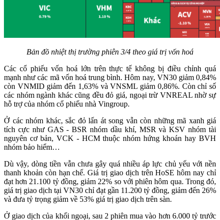
Bản đồ nhiệt thị trường phiên 3/4 theo giá trị vốn hoá
Các cổ phiếu vốn hoá lớn trên thực tế không bị điều chỉnh quá
mạnh như các mã vốn hoá trung bình. Hôm nay, VN30 giảm 0,84%
còn VNMID giảm đến 1,63% và VNSML giảm 0,86%. Còn chỉ số
các nhóm ngành khác cũng đều đỏ giá, ngoại trừ VNREAL nhờ sự
hỗ trợ của nhóm cổ phiếu nhà Vingroup.
Ở các nhóm khác, sắc đỏ lấn át song vẫn còn những mã xanh giá
tích cực như GAS - BSR nhóm dầu khí, MSR và KSV nhóm tài
nguyên cơ bản, VCK - HCM thuộc nhóm hứng khoán hay BVH
nhóm bảo hiểm…
Dù vậy, dòng tiền vẫn chưa gây quá nhiều áp lực chủ yếu với nền
thanh khoản còn hạn chế. Giá trị giao dịch trên HoSE hôm nay chỉ
đạt hơn 21.100 tỷ đồng, giảm 22% so với phiên hôm qua. Trong đó,
giá trị giao dịch tại VN30 chỉ đạt gần 11.200 tỷ đồng, giảm đến 26%
và đưa tỷ trọng giảm về 53% giá trị giao dịch trên sàn.
Ở giao dịch của khối ngoại, sau 2 phiên mua vào hơn 6.000 tỷ trước