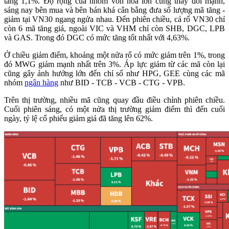
tăng 1,1%. Độ rộng của nhóm vốn hoá lớn cũng thay đổi mạnh,
sáng nay bên mua và bên bán khá cân bằng đưa số lượng mã tăng -
giảm tại VN30 ngang ngửa nhau. Đến phiên chiều, cả rổ VN30 chỉ
còn 6 mã tăng giá, ngoài VIC và VHM chỉ còn SHB, DGC, LPB
và GAS. Trong đó DGC có mức tăng tốt nhất với 4,63%.
Ở chiều giảm điểm, khoảng một nửa rổ có mức giảm trên 1%, trong
đó MWG giảm mạnh nhất trên 3%. Áp lực giảm từ các mã còn lại
cũng gây ảnh hưởng lớn đến chỉ số như HPG, GEE cùng các mã
nhóm
ngân hàng
như BID - TCB - VCB - CTG - VPB.
Trên thị trường, nhiều mã cũng quay đầu điều chỉnh phiên chiều.
Cuối phiên sáng, có một nửa thị trường giảm điểm thì đến cuối
ngày, tỷ lệ cổ phiếu giảm giá đã tăng lên 62%.