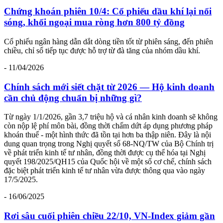
Chứng khoán phiên 10/4: Cổ phiếu dầu khí lại nổi
sóng, khối ngoại mua ròng hơn 800 tỷ đồng
Cổ phiếu ngân hàng dẫn dắt dòng tiền tốt từ phiên sáng, đến phiên
chiều, chỉ số tiếp tục được hỗ trợ từ đà tăng của nhóm dầu khí.
- 11/04/2026
Chính sách mới siết chặt từ 2026 — Hộ kinh doanh
cần chủ động chuẩn bị những gì?
Từ ngày 1/1/2026, gần 3,7 triệu hộ và cá nhân kinh doanh sẽ không
còn nộp lệ phí môn bài, đồng thời chấm dứt áp dụng phương pháp
khoán thuế - một hình thức đã tồn tại hơn ba thập niên. Đây là nội
dung quan trọng trong Nghị quyết số 68-NQ/TW của Bộ Chính trị
về phát triển kinh tế tư nhân, đồng thời được cụ thể hóa tại Nghị
quyết 198/2025/QH15 của Quốc hội về một số cơ chế, chính sách
đặc biệt phát triển kinh tế tư nhân vừa được thông qua vào ngày
17/5/2025.
- 16/06/2025
Rơi sâu cuối phiên chiều 22/10, VN-Index giảm gần