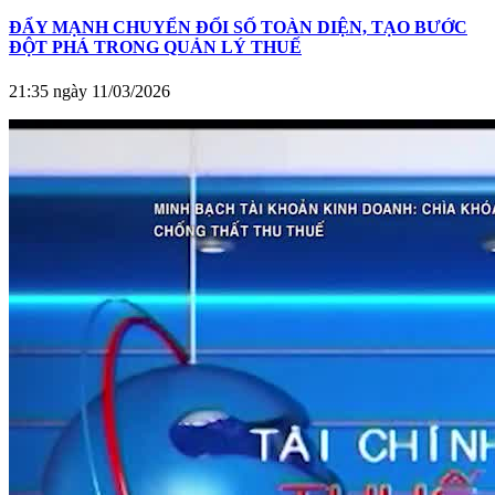
ĐẨY MẠNH CHUYỂN ĐỔI SỐ TOÀN DIỆN, TẠO BƯỚC
ĐỘT PHÁ TRONG QUẢN LÝ THUẾ
21:35 ngày 11/03/2026