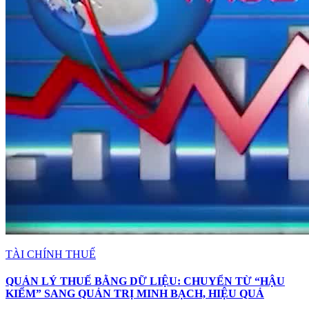
TÀI CHÍNH THUẾ
QUẢN LÝ THUẾ BẰNG DỮ LIỆU: CHUYỂN TỪ “HẬU
KIỂM” SANG QUẢN TRỊ MINH BẠCH, HIỆU QUẢ