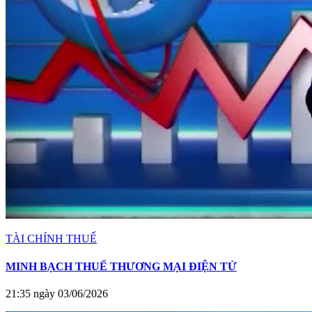
TÀI CHÍNH THUẾ
MINH BẠCH THUẾ THƯƠNG MẠI ĐIỆN TỬ
21:35 ngày 03/06/2026