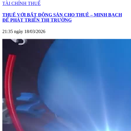
TÀI CHÍNH THUẾ
THUẾ VỚI BẤT ĐỘNG SẢN CHO THUÊ – MINH BẠCH
ĐỂ PHÁT TRIỂN THỊ TRƯỜNG
21:35 ngày 18/03/2026