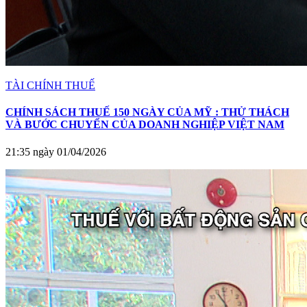
TÀI CHÍNH THUẾ
CHÍNH SÁCH THUẾ 150 NGÀY CỦA MỸ : THỬ THÁCH
VÀ BƯỚC CHUYỂN CỦA DOANH NGHIỆP VIỆT NAM
21:35 ngày 01/04/2026