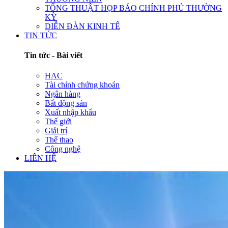
TỔNG THUẬT HỌP BÁO CHÍNH PHỦ THƯỜNG
KỲ
DIỄN ĐÀN KINH TẾ
TIN TỨC
Tin tức - Bài viết
HAC
Tài chính chứng khoán
Ngân hàng
Bất động sản
Xuất nhập khẩu
Thế giới
Giải trí
Thể thao
Công nghệ
LIÊN HỆ