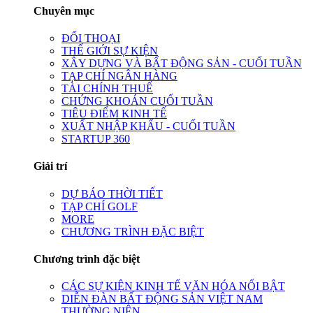
Chuyên mục
ĐỐI THOẠI
THẾ GIỚI SỰ KIỆN
XÂY DỰNG VÀ BẤT ĐỘNG SẢN - CUỐI TUẦN
TẠP CHÍ NGÂN HÀNG
TÀI CHÍNH THUẾ
CHỨNG KHOÁN CUỐI TUẦN
TIÊU ĐIỂM KINH TẾ
XUẤT NHẬP KHẨU - CUỐI TUẦN
STARTUP 360
Giải trí
DỰ BÁO THỜI TIẾT
TẠP CHÍ GOLF
MORE
CHƯƠNG TRÌNH ĐẶC BIỆT
Chương trình đặc biệt
CÁC SỰ KIỆN KINH TẾ VĂN HÓA NỔI BẬT
DIỄN ĐÀN BẤT ĐỘNG SẢN VIỆT NAM
THƯỜNG NIÊN