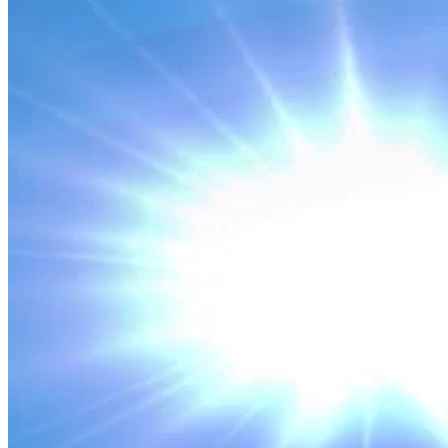
TÀI CHÍNH THUẾ
Tổng quan bức tranh ngành Thuế năm 2025
Nguồn: SCTV8 - VITV