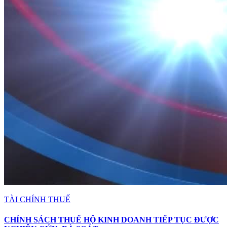
TÀI CHÍNH THUẾ
CHÍNH SÁCH THUẾ HỘ KINH DOANH TIẾP TỤC ĐƯỢC