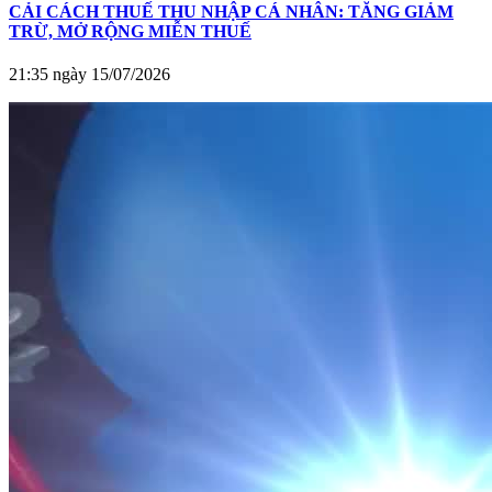
CẢI CÁCH THUẾ THU NHẬP CÁ NHÂN: TĂNG GIẢM
TRỪ, MỞ RỘNG MIỄN THUẾ
21:35 ngày 15/07/2026