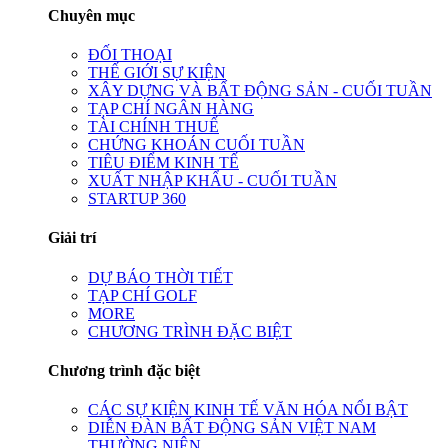
Chuyên mục
ĐỐI THOẠI
THẾ GIỚI SỰ KIỆN
XÂY DỰNG VÀ BẤT ĐỘNG SẢN - CUỐI TUẦN
TẠP CHÍ NGÂN HÀNG
TÀI CHÍNH THUẾ
CHỨNG KHOÁN CUỐI TUẦN
TIÊU ĐIỂM KINH TẾ
XUẤT NHẬP KHẨU - CUỐI TUẦN
STARTUP 360
Giải trí
DỰ BÁO THỜI TIẾT
TẠP CHÍ GOLF
MORE
CHƯƠNG TRÌNH ĐẶC BIỆT
Chương trình đặc biệt
CÁC SỰ KIỆN KINH TẾ VĂN HÓA NỔI BẬT
DIỄN ĐÀN BẤT ĐỘNG SẢN VIỆT NAM
THƯỜNG NIÊN