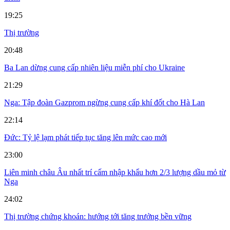
19:25
Thị trường
20:48
Ba Lan dừng cung cấp nhiên liệu miễn phí cho Ukraine
21:29
Nga: Tập đoàn Gazprom ngừng cung cấp khí đốt cho Hà Lan
22:14
Đức: Tỷ lệ lạm phát tiếp tục tăng lên mức cao mới
23:00
Liên minh châu Âu nhất trí cấm nhập khẩu hơn 2/3 lượng dầu mỏ từ
Nga
24:02
Thị trường chứng khoán: hướng tới tăng trưởng bền vững