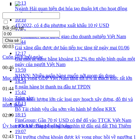
08:13
Ngành Hải quan hiện đại hóa tạo thuận lợi cho hoạt động
xuất nhập khẩu
10:10
4T/2022, có 4 địa phương xuất khẩu 10 tỷ USD
Bắt đầu tại
11:13
35 container điều được giao cho doanh nghiệp Việt Nam
Chia sẻ
11:44
00:03
Giá xăng dầu được dự báo tiếp tục tăng từ ngày mai 01/06
12:17
Cuốn sách mỗi ngày
Giá mỗi lít xăng bằng khoảng 13,2% thu nhập bình quân một
ngày của người Việt Nam
00:46
13:59
NHNN: Nhiều ngân hàng muốn nới room tín dụng
Mục tiêu kỳ vọng GDP Việt Nam tăng tới 8% là thách thức rất lớn
14:54
8 ngân hàng bị thanh tra đầu tư TPDN
01:44
15:42
Trám sàn
Hoàn thành khối lượng lớn các loại quy hoạch xây dựng, đô thị và
17:13
nông thôn
Bộ Tài chính yêu cầu sớm vận hành hệ thống KRX
18:15
02:09
FiinGroup: Gần 70 tỷ USD có thể đổ vào TTCK Việt Nam
trước khi công bố nâng hạng
Ủy ban Kinh tế: Hàng loạt bất cập nhìn từ đấu giá đất Thủ Thiêm
19:07
02:43
Thị trường chứng khoán được kỳ vọng phục hồi về ngưỡng 1