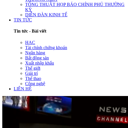
TỔNG THUẬT HỌP BÁO CHÍNH PHỦ THƯỜNG
KỲ
DIỄN ĐÀN KINH TẾ
TIN TỨC
Tin tức - Bài viết
HAC
Tài chính chứng khoán
Ngân hàng
Bất động sản
Xuất nhập khẩu
Thế giới
Giải trí
Thể thao
Công nghệ
LIÊN HỆ