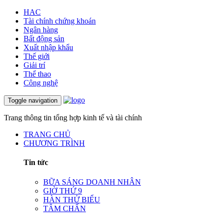
HAC
Tài chính chứng khoán
Ngân hàng
Bất động sản
Xuất nhập khẩu
Thế giới
Giải trí
Thể thao
Công nghệ
Toggle navigation
Trang thông tin tổng hợp kinh tế và tài chính
TRANG CHỦ
CHƯƠNG TRÌNH
Tin tức
BỮA SÁNG DOANH NHÂN
GIỜ THỨ 9
HÀN THỬ BIỂU
TÂM CHẤN