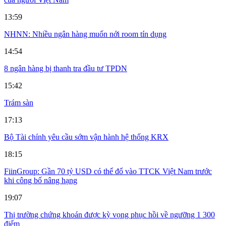
13:59
NHNN: Nhiều ngân hàng muốn nới room tín dụng
14:54
8 ngân hàng bị thanh tra đầu tư TPDN
15:42
Trám sàn
17:13
Bộ Tài chính yêu cầu sớm vận hành hệ thống KRX
18:15
FiinGroup: Gần 70 tỷ USD có thể đổ vào TTCK Việt Nam trước
khi công bố nâng hạng
19:07
Thị trường chứng khoán được kỳ vọng phục hồi về ngưỡng 1 300
điểm