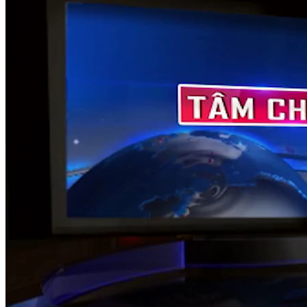
NỘI DUNG CHI TIẾT
00:03
Cuốn sách mỗi ngày
00:46
Mục tiêu kỳ vọng GDP Việt Nam tăng tới 8% là thách thức
rất lớn