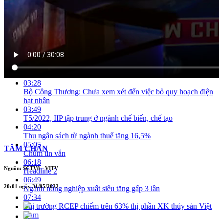
01:44
Hoàn thành khối lượng lớn các loại quy hoạch xây dựng, đô
thị và nông thôn
02:09
Ủy ban Kinh tế: Hàng loạt bất cập nhìn từ đấu giá đất Thủ
Thiêm
02:43
Cắt chuyển công việc của nhà thầu yếu tại dự án cao tốc Bắc
- Nam
03:28
Bộ Công Thương: Chưa xem xét đến việc bỏ quy hoạch điện
hạt nhân
03:49
T5/2022, IIP tập trung ở ngành chế biến, chế tạo
04:20
Thu ngân sách từ ngành thuế tăng 16,5%
05:05
TÂM CHẤN
Chùm tin vắn
06:18
Nguồn: SCTV8 - VITV
Headline 2
06:49
20:01 ngày 31/05/2022
Ngành nông nghiệp xuất siêu tăng gấp 3 lần
07:34
Thị trường RCEP chiếm trên 63% thị phần XK thủy sản Việt
Nam