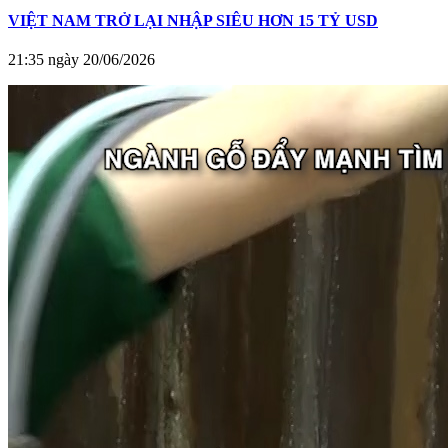
VIỆT NAM TRỞ LẠI NHẬP SIÊU HƠN 15 TỶ USD
21:35 ngày 20/06/2026