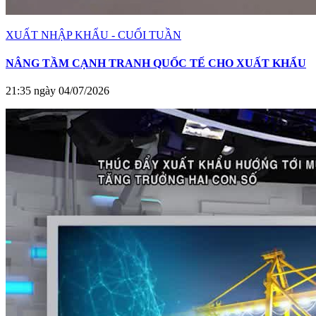
XUẤT NHẬP KHẨU - CUỐI TUẦN
NÂNG TẦM CẠNH TRANH QUỐC TẾ CHO XUẤT KHẨU
21:35 ngày 04/07/2026