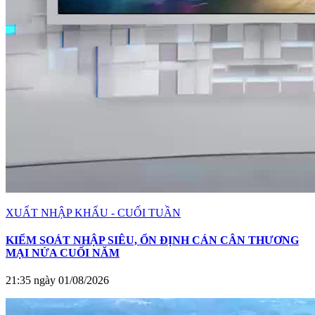
XUẤT NHẬP KHẨU - CUỐI TUẦN
KIỂM SOÁT NHẬP SIÊU, ỔN ĐỊNH CÁN CÂN THƯƠNG
MẠI NỬA CUỐI NĂM
21:35 ngày 01/08/2026