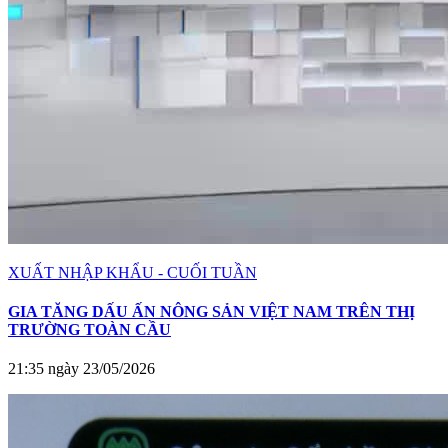
XUẤT NHẬP KHẨU - CUỐI TUẦN
GIA TĂNG DẤU ẤN NÔNG SẢN VIỆT NAM TRÊN THỊ
TRƯỜNG TOÀN CẦU
21:35 ngày 23/05/2026