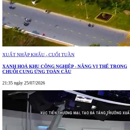
XUẤT NHẬP KHẨU - CUỐI TUẦN
XANH HOÁ KHU CÔNG NGHIỆP - NÂNG VỊ THẾ TRONG
CHUỖI CUNG ỨNG TOÀN CẦU
21:35 ngày 25/07/2026