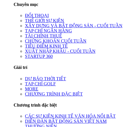
Chuyên mục
ĐỐI THOẠI
THẾ GIỚI SỰ KIỆN
XÂY DỰNG VÀ BẤT ĐỘNG SẢN - CUỐI TUẦN
TẠP CHÍ NGÂN HÀNG
TÀI CHÍNH THUẾ
CHỨNG KHOÁN CUỐI TUẦN
TIÊU ĐIỂM KINH TẾ
XUẤT NHẬP KHẨU - CUỐI TUẦN
STARTUP 360
Giải trí
DỰ BÁO THỜI TIẾT
TẠP CHÍ GOLF
MORE
CHƯƠNG TRÌNH ĐẶC BIỆT
Chương trình đặc biệt
CÁC SỰ KIỆN KINH TẾ VĂN HÓA NỔI BẬT
DIỄN ĐÀN BẤT ĐỘNG SẢN VIỆT NAM
THƯỜNG NIÊN