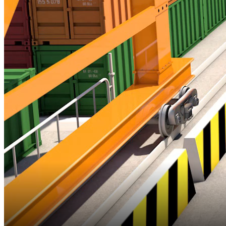
21:35 ngày 31/01/2026
Bắt đầu tại
Chia sẻ
Theo thông tin từ Bộ Công Thương, trong bối cảnh kinh tế thế giới
còn nhiềubiến động, hoạt động xuất khẩu của Việt Nam vẫn duy trì
đà tăng trưởng tíchcực. Tuy nhiên, cạnh tranh trên thị trường quốc tế
ngày càng gay gắt, các tiêuchuẩn về chất lượng, xanh hoá chuỗi
cung ứng, truy xuất nguồn gốc và phát triểnbền vững đang trở thành
những “tấm vé bắt buộc” để hàng hóa Việt Nam chinh phụcthị
trường toàn cầu. Nâng cao năng lực cạnh tranh cho doanh nghiệp
xuất khẩu đãtrở thành nhu cầu cấp thiết hơn bao giờ hết.
Vậy bức tranh toàn cảnh về năng lực cạnh tranh của doanh nghiệp
xuất khẩuViệt Nam hiện nay ra sao, và đâu là những giải pháp then
chốt để doanh nghiệpbứt phá trong giai đoạn tới?