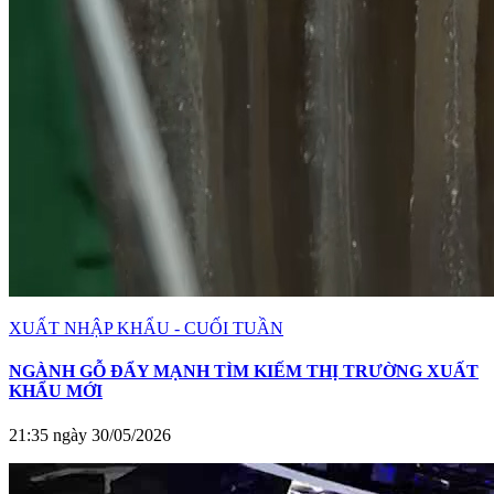
XUẤT NHẬP KHẨU - CUỐI TUẦN
NGÀNH GỖ ĐẨY MẠNH TÌM KIẾM THỊ TRƯỜNG XUẤT
KHẨU MỚI
21:35 ngày 30/05/2026