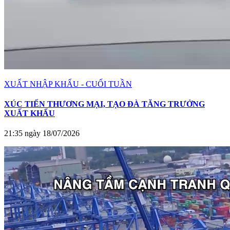
XUẤT NHẬP KHẨU - CUỐI TUẦN
XÚC TIẾN THƯƠNG MẠI, TẠO ĐÀ TĂNG TRƯỞNG
XUẤT KHẨU
21:35 ngày 18/07/2026