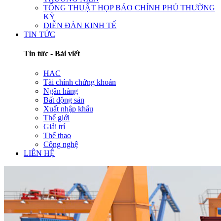
TỔNG THUẬT HỌP BÁO CHÍNH PHỦ THƯỜNG
KỲ
DIỄN ĐÀN KINH TẾ
TIN TỨC
Tin tức - Bài viết
HAC
Tài chính chứng khoán
Ngân hàng
Bất động sản
Xuất nhập khẩu
Thế giới
Giải trí
Thể thao
Công nghệ
LIÊN HỆ