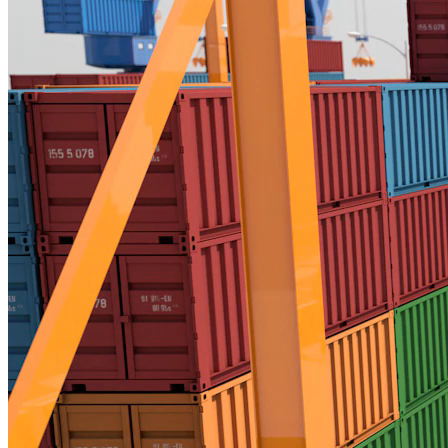
XUẤT NHẬP KHẨU - CUỐI TUẦN
NÂNG CAO NĂNG LỰC CẠNH TRANH CHO DOANH
NGHIỆP XUẤT KHẨU VIỆT NAM
Nguồn: SCTV8 - VITV