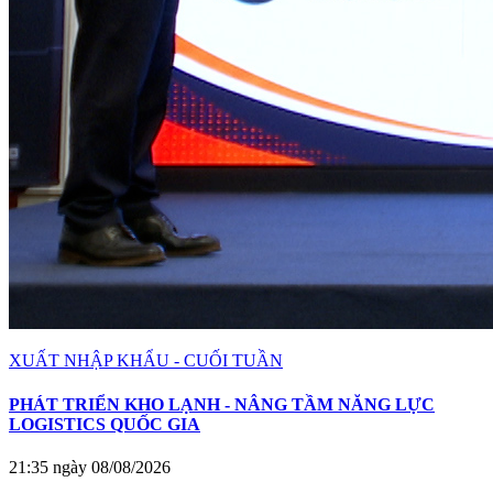
XUẤT NHẬP KHẨU - CUỐI TUẦN
PHÁT TRIỂN KHO LẠNH - NÂNG TẦM NĂNG LỰC
LOGISTICS QUỐC GIA
21:35 ngày 08/08/2026