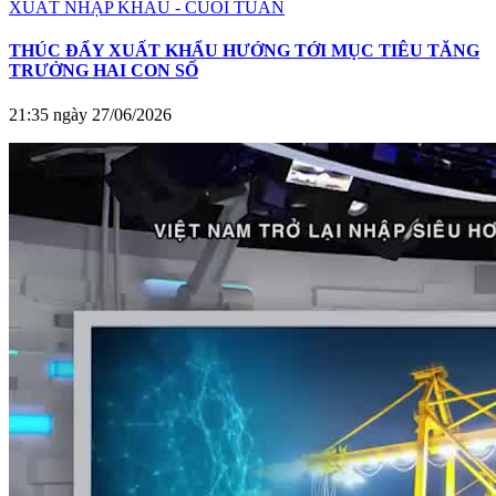
XUẤT NHẬP KHẨU - CUỐI TUẦN
THÚC ĐẨY XUẤT KHẨU HƯỚNG TỚI MỤC TIÊU TĂNG
TRƯỞNG HAI CON SỐ
21:35 ngày 27/06/2026