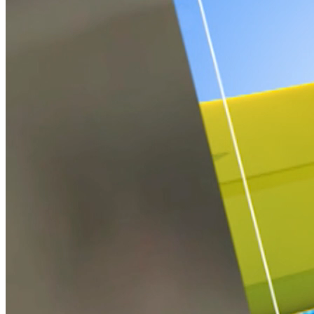
GIỜ THỨ 9
Nguồn: SCTV8 - VITV
18:35 ngày 30/10/2025