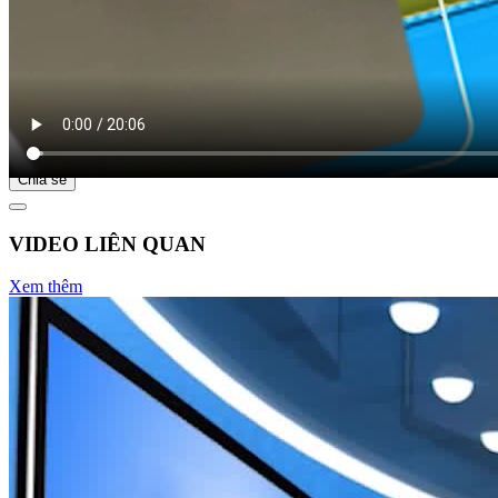
Bắt đầu tại
Chia sẻ
VIDEO LIÊN QUAN
Xem thêm