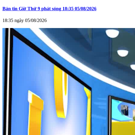
Bản tin Giờ Thứ 9 phát sóng 18:35 05/08/2026
18:35 ngày 05/08/2026