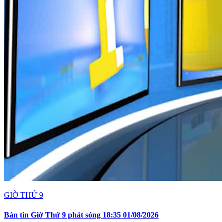
GIỜ THỨ 9
Bản tin Giờ Thứ 9 phát sóng 18:35 01/08/2026