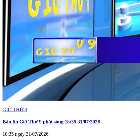
GIỜ THỨ 9
Bản tin Giờ Thứ 9 phát sóng 18:35 31/07/2026
18:35 ngày 31/07/2026