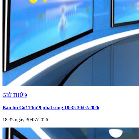
GIỜ THỨ 9
Bản tin Giờ Thứ 9 phát sóng 18:35 30/07/2026
18:35 ngày 30/07/2026