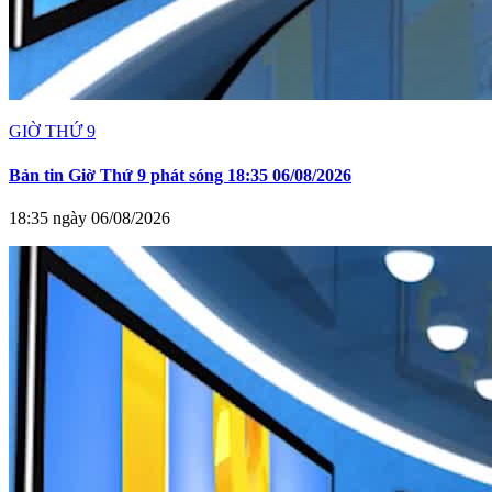
GIỜ THỨ 9
Bản tin Giờ Thứ 9 phát sóng 18:35 06/08/2026
18:35 ngày 06/08/2026