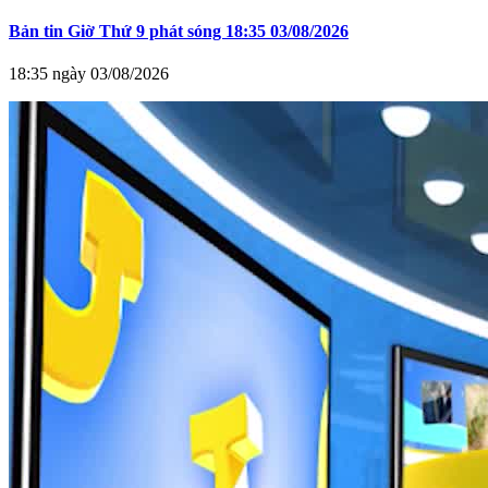
Bản tin Giờ Thứ 9 phát sóng 18:35 03/08/2026
18:35 ngày 03/08/2026