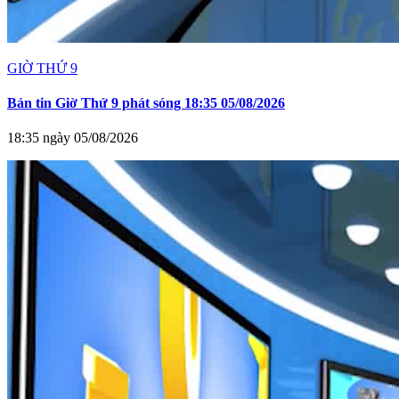
GIỜ THỨ 9
Bản tin Giờ Thứ 9 phát sóng 18:35 05/08/2026
18:35 ngày 05/08/2026