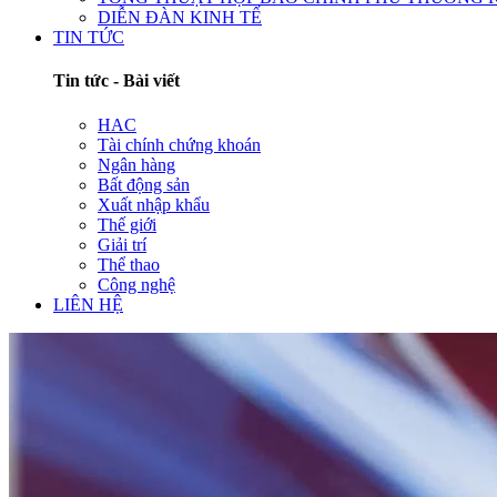
DIỄN ĐÀN KINH TẾ
TIN TỨC
Tin tức - Bài viết
HAC
Tài chính chứng khoán
Ngân hàng
Bất động sản
Xuất nhập khẩu
Thế giới
Giải trí
Thể thao
Công nghệ
LIÊN HỆ