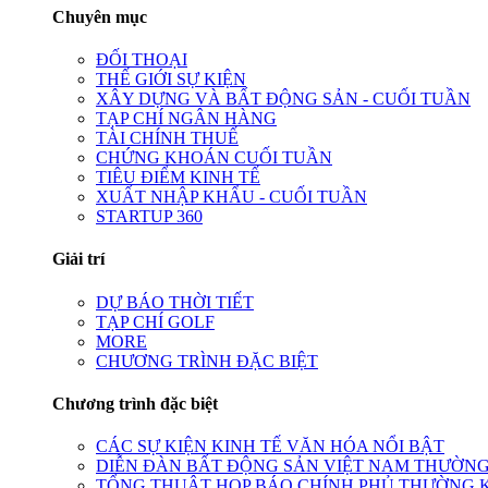
Chuyên mục
ĐỐI THOẠI
THẾ GIỚI SỰ KIỆN
XÂY DỰNG VÀ BẤT ĐỘNG SẢN - CUỐI TUẦN
TẠP CHÍ NGÂN HÀNG
TÀI CHÍNH THUẾ
CHỨNG KHOÁN CUỐI TUẦN
TIÊU ĐIỂM KINH TẾ
XUẤT NHẬP KHẨU - CUỐI TUẦN
STARTUP 360
Giải trí
DỰ BÁO THỜI TIẾT
TẠP CHÍ GOLF
MORE
CHƯƠNG TRÌNH ĐẶC BIỆT
Chương trình đặc biệt
CÁC SỰ KIỆN KINH TẾ VĂN HÓA NỔI BẬT
DIỄN ĐÀN BẤT ĐỘNG SẢN VIỆT NAM THƯỜNG
TỔNG THUẬT HỌP BÁO CHÍNH PHỦ THƯỜNG 