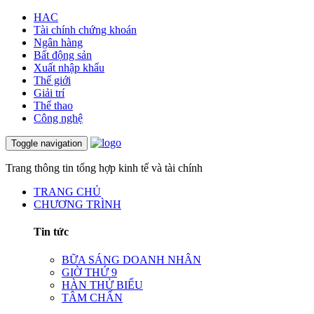
HAC
Tài chính chứng khoán
Ngân hàng
Bất động sản
Xuất nhập khẩu
Thế giới
Giải trí
Thể thao
Công nghệ
Toggle navigation
Trang thông tin tổng hợp kinh tế và tài chính
TRANG CHỦ
CHƯƠNG TRÌNH
Tin tức
BỮA SÁNG DOANH NHÂN
GIỜ THỨ 9
HÀN THỬ BIỂU
TÂM CHẤN