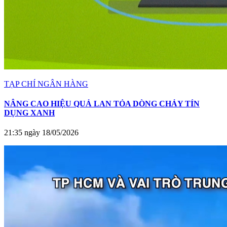
TẠP CHÍ NGÂN HÀNG
NÂNG CAO HIỆU QUẢ LAN TỎA DÒNG CHẢY TÍN
DỤNG XANH
21:35 ngày 18/05/2026