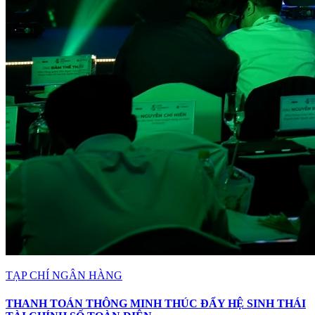
TẠP CHÍ NGÂN HÀNG
THANH TOÁN THÔNG MINH THÚC ĐẨY HỆ SINH THÁI