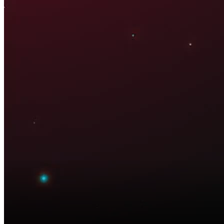
21:35 ngày 29/09/2025
Bắt đầu tại
Chia sẻ
Dòng vốn ngoại đã và đang trở thành một trong những nguồn lực
quan trọng đối với sự phát triển của thị trường tài chính Việt Nam.
Sự tham gia của các nhà đầu tư quốc tế không chỉ bổ sung thêm
nguồn vốn, mà còn góp phần thúc đẩy quá trình hiện đại hóa công
nghệ, cải thiện năng lực quản trị và tăng cường tính minh bạch của
thị trường.
Tuy nhiên, bên cạnh những cơ hội, vốn ngoại cũng tiềm ẩn không ít
rủi ro, đặc biệt là khi dòng vốn đảo chiều đột ngột, hoặc khi nhà đầu
tư nước ngoài nắm giữ tỷ lệ chi phối trong các tổ chức tài chính –
ngân hàng. Điều này có thể dẫn tới sự mất cân đối trong điều hành
chính sách và tạo ra áp lực lớn đối với ổn định kinh tế vĩ mô.