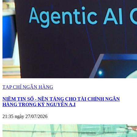
TẠP CHÍ NGÂN HÀNG
NIỀM TIN SỐ - NỀN TẢNG CHO TÀI CHÍNH NGÂN
HÀNG TRONG KỶ NGUYÊN A.I
21:35 ngày 27/07/2026