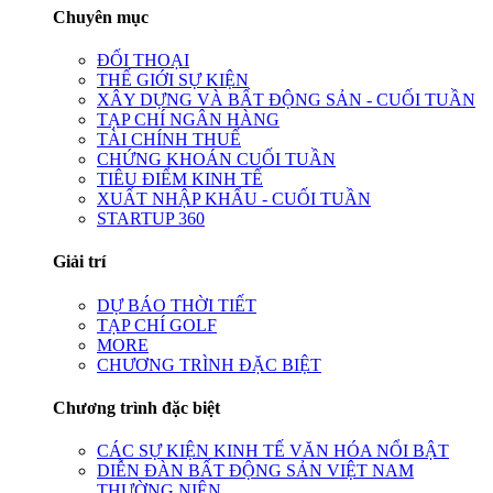
Chuyên mục
ĐỐI THOẠI
THẾ GIỚI SỰ KIỆN
XÂY DỰNG VÀ BẤT ĐỘNG SẢN - CUỐI TUẦN
TẠP CHÍ NGÂN HÀNG
TÀI CHÍNH THUẾ
CHỨNG KHOÁN CUỐI TUẦN
TIÊU ĐIỂM KINH TẾ
XUẤT NHẬP KHẨU - CUỐI TUẦN
STARTUP 360
Giải trí
DỰ BÁO THỜI TIẾT
TẠP CHÍ GOLF
MORE
CHƯƠNG TRÌNH ĐẶC BIỆT
Chương trình đặc biệt
CÁC SỰ KIỆN KINH TẾ VĂN HÓA NỔI BẬT
DIỄN ĐÀN BẤT ĐỘNG SẢN VIỆT NAM
THƯỜNG NIÊN