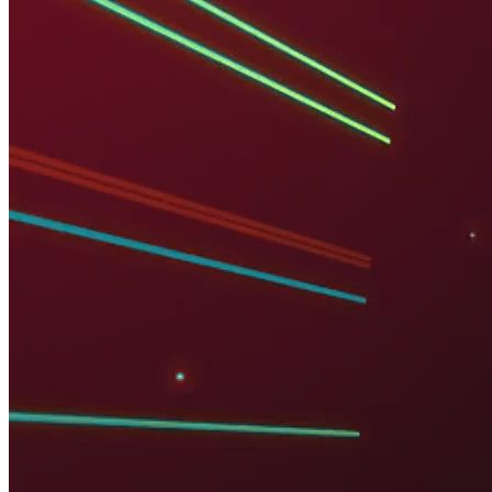
TẠP CHÍ NGÂN HÀNG
KIỂM SOÁT NGUỒN VỐN NGOẠI, TẠO DỰNG THỊ
TRƯỜNG TÀI CHÍNH BỀN VỮNG
Nguồn: SCTV8 - VITV