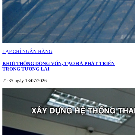
TẠP CHÍ NGÂN HÀNG
KHƠI THÔNG DÒNG VỐN, TẠO ĐÀ PHÁT TRIỂN
TRONG TƯƠNG LAI
21:35 ngày 13/07/2026