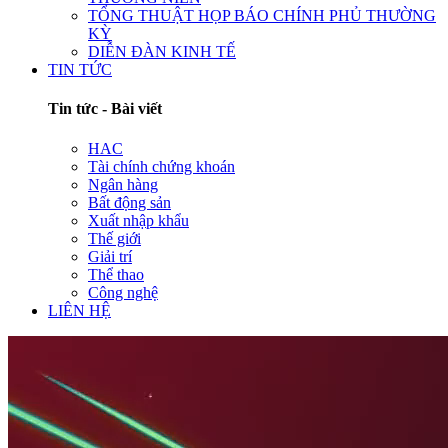
TỔNG THUẬT HỌP BÁO CHÍNH PHỦ THƯỜNG
KỲ
DIỄN ĐÀN KINH TẾ
TIN TỨC
Tin tức - Bài viết
HAC
Tài chính chứng khoán
Ngân hàng
Bất động sản
Xuất nhập khẩu
Thế giới
Giải trí
Thể thao
Công nghệ
LIÊN HỆ