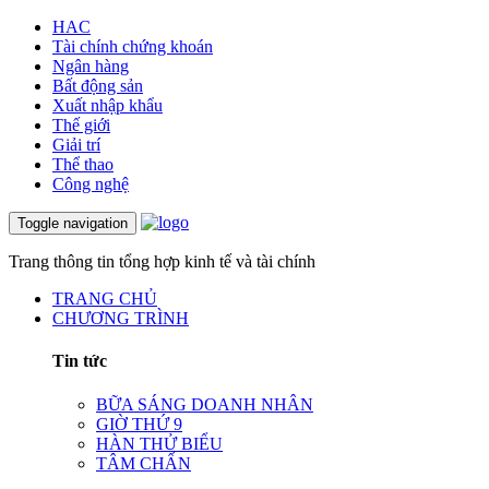
HAC
Tài chính chứng khoán
Ngân hàng
Bất động sản
Xuất nhập khẩu
Thế giới
Giải trí
Thể thao
Công nghệ
Toggle navigation
Trang thông tin tổng hợp kinh tế và tài chính
TRANG CHỦ
CHƯƠNG TRÌNH
Tin tức
BỮA SÁNG DOANH NHÂN
GIỜ THỨ 9
HÀN THỬ BIỂU
TÂM CHẤN