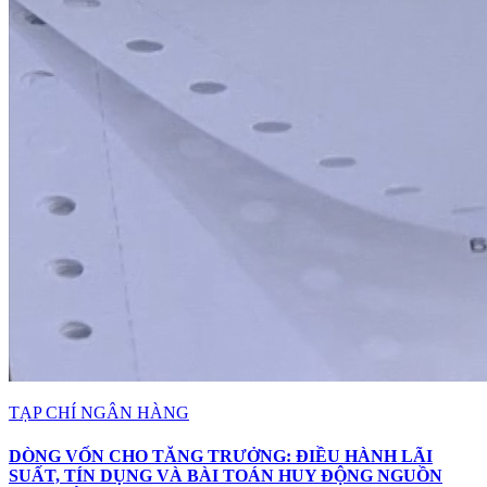
TẠP CHÍ NGÂN HÀNG
DÒNG VỐN CHO TĂNG TRƯỞNG: ĐIỀU HÀNH LÃI
SUẤT, TÍN DỤNG VÀ BÀI TOÁN HUY ĐỘNG NGUỒN