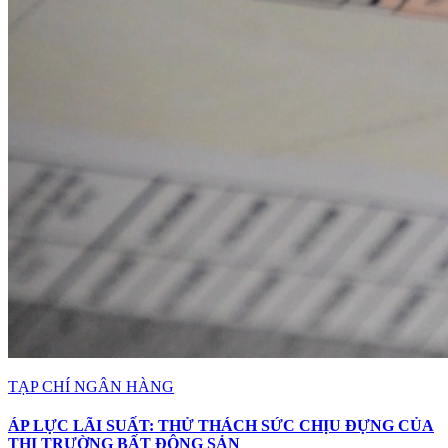
TẠP CHÍ NGÂN HÀNG
ÁP LỰC LÃI SUẤT: THỬ THÁCH SỨC CHỊU ĐỰNG CỦA
THỊ TRƯỜNG BẤT ĐỘNG SẢN