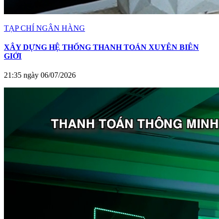
TẠP CHÍ NGÂN HÀNG
XÂY DỰNG HỆ THỐNG THANH TOÁN XUYÊN BIÊN
GIỚI
21:35 ngày 06/07/2026