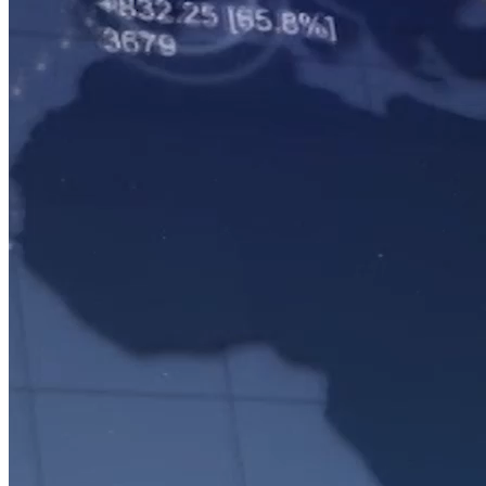
CHỨNG KHOÁN CUỐI TUẦN
“VN-Index hướng tới 1.800 điểm: Động lực, dòng tiền và nhóm
ngành dẫn dắt”
Nguồn: SCTV8 - VITV