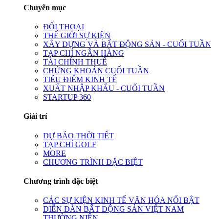
Chuyên mục
ĐỐI THOẠI
THẾ GIỚI SỰ KIỆN
XÂY DỰNG VÀ BẤT ĐỘNG SẢN - CUỐI TUẦN
TẠP CHÍ NGÂN HÀNG
TÀI CHÍNH THUẾ
CHỨNG KHOÁN CUỐI TUẦN
TIÊU ĐIỂM KINH TẾ
XUẤT NHẬP KHẨU - CUỐI TUẦN
STARTUP 360
Giải trí
DỰ BÁO THỜI TIẾT
TẠP CHÍ GOLF
MORE
CHƯƠNG TRÌNH ĐẶC BIỆT
Chương trình đặc biệt
CÁC SỰ KIỆN KINH TẾ VĂN HÓA NỔI BẬT
DIỄN ĐÀN BẤT ĐỘNG SẢN VIỆT NAM
THƯỜNG NIÊN