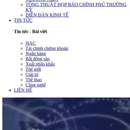
TỔNG THUẬT HỌP BÁO CHÍNH PHỦ THƯỜNG
KỲ
DIỄN ĐÀN KINH TẾ
TIN TỨC
Tin tức - Bài viết
HAC
Tài chính chứng khoán
Ngân hàng
Bất động sản
Xuất nhập khẩu
Thế giới
Giải trí
Thể thao
Công nghệ
LIÊN HỆ