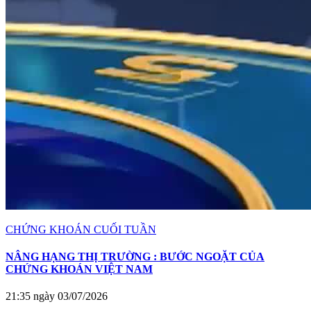
CHỨNG KHOÁN CUỐI TUẦN
NÂNG HẠNG THỊ TRƯỜNG : BƯỚC NGOẶT CỦA
CHỨNG KHOÁN VIỆT NAM
21:35 ngày 03/07/2026