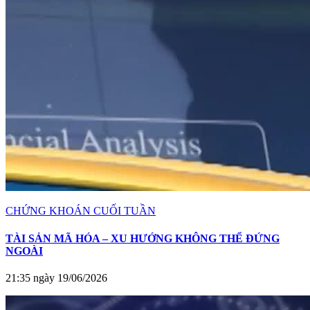
CHỨNG KHOÁN CUỐI TUẦN
TÀI SẢN MÃ HÓA – XU HƯỚNG KHÔNG THỂ ĐỨNG
NGOÀI
21:35 ngày 19/06/2026