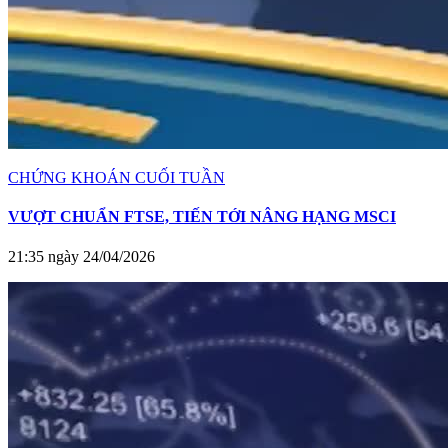
CHỨNG KHOÁN CUỐI TUẦN
VƯỢT CHUẨN FTSE, TIẾN TỚI NÂNG HẠNG MSCI
21:35 ngày 24/04/2026