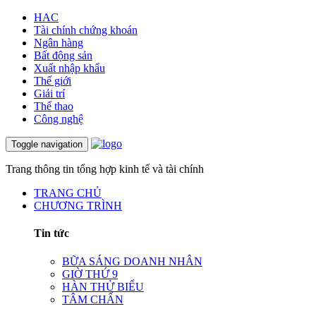
HAC
Tài chính chứng khoán
Ngân hàng
Bất động sản
Xuất nhập khẩu
Thế giới
Giải trí
Thể thao
Công nghệ
Toggle navigation
Trang thông tin tổng hợp kinh tế và tài chính
TRANG CHỦ
CHƯƠNG TRÌNH
Tin tức
BỮA SÁNG DOANH NHÂN
GIỜ THỨ 9
HÀN THỬ BIỂU
TÂM CHẤN