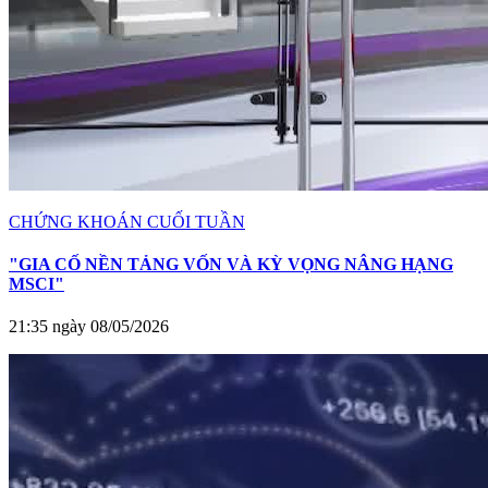
CHỨNG KHOÁN CUỐI TUẦN
"GIA CỐ NỀN TẢNG VỐN VÀ KỲ VỌNG NÂNG HẠNG
MSCI"
21:35 ngày 08/05/2026