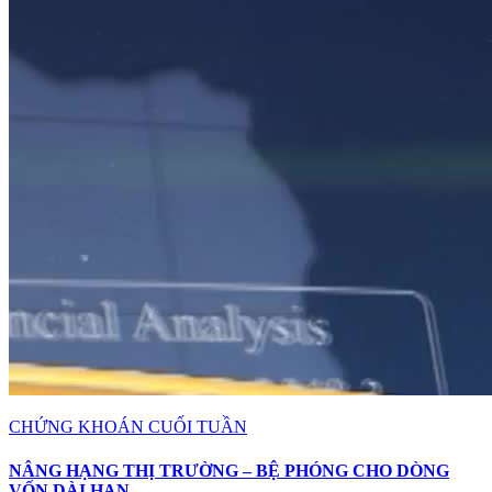
CHỨNG KHOÁN CUỐI TUẦN
NÂNG HẠNG THỊ TRƯỜNG – BỆ PHÓNG CHO DÒNG
VỐN DÀI HẠN