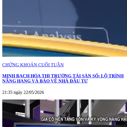
CHỨNG KHOÁN CUỐI TUẦN
MINH BẠCH HÓA THỊ TRƯỜNG TÀI SẢN SỐ: LỘ TRÌNH
NÂNG HẠNG VÀ BẢO VỆ NHÀ ĐẦU TƯ
21:35 ngày 22/05/2026