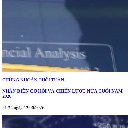
CHỨNG KHOÁN CUỐI TUẦN
NHẬN DIỆN CƠ HỘI VÀ CHIẾN LƯỢC NỬA CUỐI NĂM
2026
21:35 ngày 12/06/2026