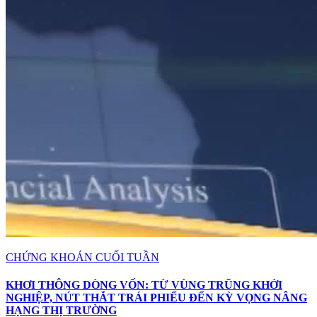
CHỨNG KHOÁN CUỐI TUẦN
KHƠI THÔNG DÒNG VỐN: TỪ VÙNG TRŨNG KHỞI
NGHIỆP, NÚT THẮT TRÁI PHIẾU ĐẾN KỲ VỌNG NÂNG
HẠNG THỊ TRƯỜNG