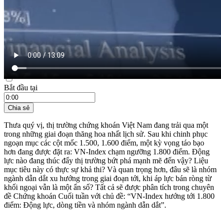
21:35 ngày 29/08/2025
Bắt đầu tại
Chia sẻ
Thưa quý vị, thị trường chứng khoán Việt Nam đang trải qua một
trong những giai đoạn thăng hoa nhất lịch sử. Sau khi chinh phục
ngoạn mục các cột mốc 1.500, 1.600 điểm, một kỳ vọng táo bạo
hơn đang được đặt ra: VN-Index chạm ngưỡng 1.800 điểm. Động
lực nào đang thúc đẩy thị trường bứt phá mạnh mẽ đến vậy? Liệu
mục tiêu này có thực sự khả thi? Và quan trọng hơn, đâu sẽ là nhóm
ngành dẫn dắt xu hướng trong giai đoạn tới, khi áp lực bán ròng từ
khối ngoại vẫn là một ẩn số? Tất cả sẽ được phân tích trong chuyên
đề Chứng khoán Cuối tuần với chủ đề: “VN-Index hướng tới 1.800
điểm: Động lực, dòng tiền và nhóm ngành dẫn dắt”.