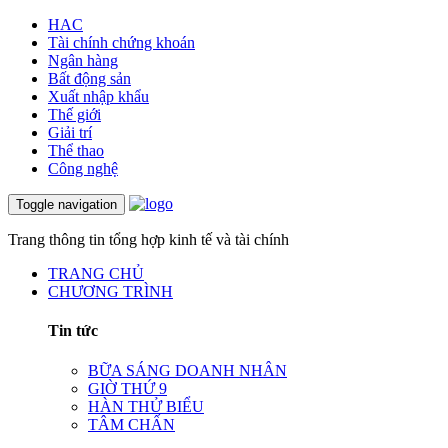
HAC
Tài chính chứng khoán
Ngân hàng
Bất động sản
Xuất nhập khẩu
Thế giới
Giải trí
Thể thao
Công nghệ
Toggle navigation
Trang thông tin tổng hợp kinh tế và tài chính
TRANG CHỦ
CHƯƠNG TRÌNH
Tin tức
BỮA SÁNG DOANH NHÂN
GIỜ THỨ 9
HÀN THỬ BIỂU
TÂM CHẤN