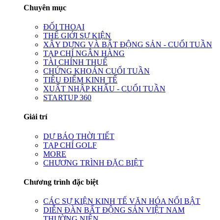
Chuyên mục
ĐỐI THOẠI
THẾ GIỚI SỰ KIỆN
XÂY DỰNG VÀ BẤT ĐỘNG SẢN - CUỐI TUẦN
TẠP CHÍ NGÂN HÀNG
TÀI CHÍNH THUẾ
CHỨNG KHOÁN CUỐI TUẦN
TIÊU ĐIỂM KINH TẾ
XUẤT NHẬP KHẨU - CUỐI TUẦN
STARTUP 360
Giải trí
DỰ BÁO THỜI TIẾT
TẠP CHÍ GOLF
MORE
CHƯƠNG TRÌNH ĐẶC BIỆT
Chương trình đặc biệt
CÁC SỰ KIỆN KINH TẾ VĂN HÓA NỔI BẬT
DIỄN ĐÀN BẤT ĐỘNG SẢN VIỆT NAM
THƯỜNG NIÊN