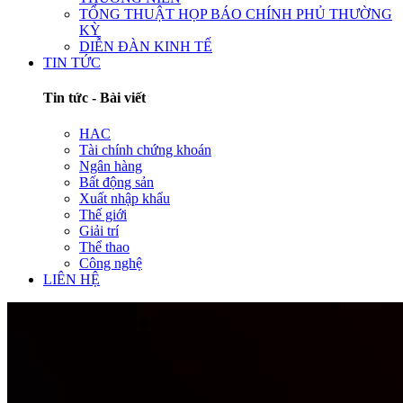
TỔNG THUẬT HỌP BÁO CHÍNH PHỦ THƯỜNG
KỲ
DIỄN ĐÀN KINH TẾ
TIN TỨC
Tin tức - Bài viết
HAC
Tài chính chứng khoán
Ngân hàng
Bất động sản
Xuất nhập khẩu
Thế giới
Giải trí
Thể thao
Công nghệ
LIÊN HỆ